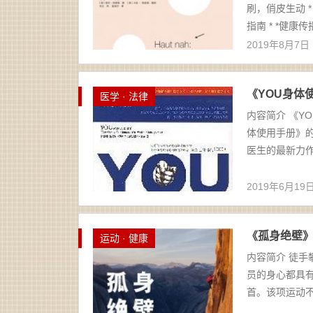
刷，俏皮生动 
指南 * *健康传
2019年8月7日
《YOU身体使
医学 · 法律
内容简介 《Y
体使用手册》的
医生的最新力作
2019年6月19
《孤身绝壁》亚
运动 · 健康
内容简介 徒
员的身心都具
首。该项运动不