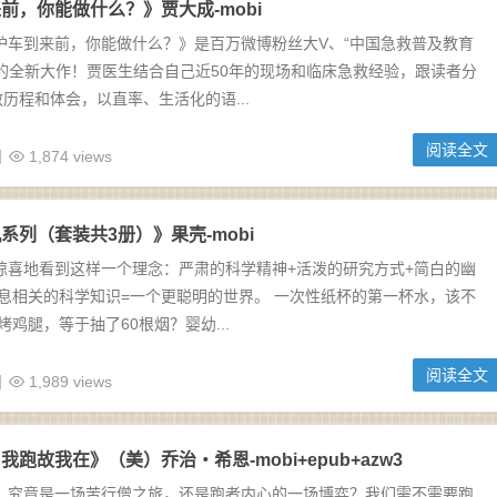
前，你能做什么？》贾大成-mobi
护车到来前，你能做什么？》是百万微博粉丝大V、“中国急救普及教育
的全新大作！贾医生结合自己近50年的现场和临床急救经验，跟读者分
历程和体会，以直率、生活化的语...
阅读全文
日
1,874 views
系列（套装共3册）》果壳-mobi
惊喜地看到这样一个理念：严肃的科学精神+活泼的研究方式+简白的幽
息相关的科学知识=一个更聪明的世界。 一次性纸杯的第一杯水，该不
烤鸡腿，等于抽了60根烟？婴幼...
阅读全文
日
1,989 views
跑故我在》（美）乔治・希恩-mobi+epub+azw3
步，究竟是一场苦行僧之旅，还是跑者内心的一场博弈？我们需不需要跑