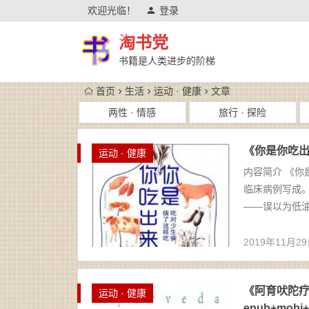
欢迎光临！
登录
淘书党
书籍是人类进步的阶梯
首页
生活
运动 · 健康
文章
两性 · 情感
旅行 · 探险
《你是你吃出来
运动 · 健康
内容简介 《你
临床病例写成
——误以为低油
2019年11月2
《阿育吠陀疗
运动 · 健康
epub+mobi+