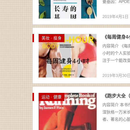
要基因：APOE
2019年4月1日
《每周健身4小
美妆 · 瘦身
内容简介 《
小时的个人实
注于一个能改变
2019年3月30
《跑步大全（精
运动 · 健康
内容简介 本书
涅狄格一万米长
者、著名的心脏