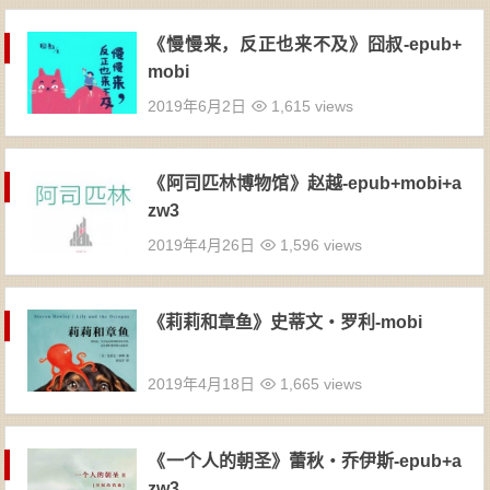
《慢慢来，反正也来不及》囧叔-epub+
mobi
2019年6月2日
1,615 views
《阿司匹林博物馆》赵越-epub+mobi+a
zw3
2019年4月26日
1,596 views
《莉莉和章鱼》史蒂文・罗利-mobi
2019年4月18日
1,665 views
《一个人的朝圣》蕾秋・乔伊斯-epub+a
zw3