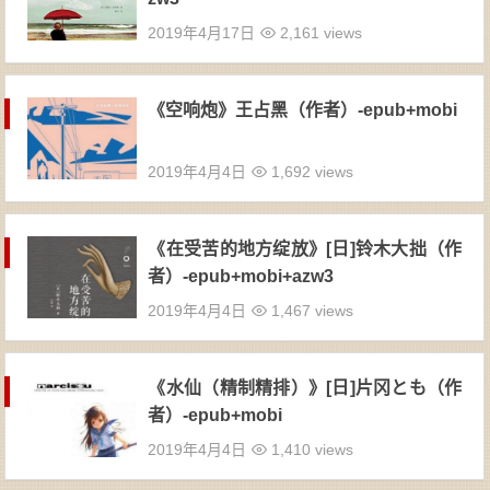
2019年4月17日
2,161 views
《空响炮》王占黑（作者）-epub+mobi
2019年4月4日
1,692 views
《在受苦的地方绽放》[日]铃木大拙（作
者）-epub+mobi+azw3
2019年4月4日
1,467 views
《水仙（精制精排）》[日]片冈とも（作
者）-epub+mobi
2019年4月4日
1,410 views