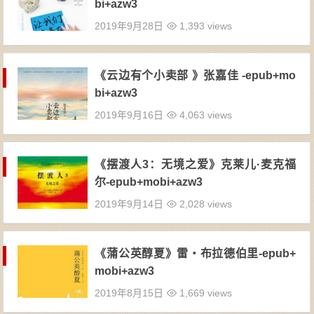
bi+azw3
2019年9月28日
1,393 views
《云边有个小卖部 》张嘉佳 -epub+mo
bi+azw3
2019年9月16日
4,063 views
《摆渡人3：无境之爱》克莱儿·麦克福
尔-epub+mobi+azw3
2019年9月14日
2,028 views
《蒲公英醇夏》雷・布拉德伯里-epub+
mobi+azw3
2019年8月15日
1,669 views