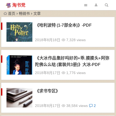
淘书党
首页
畅销书
文章
《哈利波特 (1-7部全本)》-PDF
2018年8月18日
7,328 views
《大冰作品集好吗好的+乖.摸摸头+阿弥
陀佛么么哒 (套装共3册)》大冰-PDF
2018年8月17日
1,776 views
《求书专区》
2018年8月17日
38,584 views
2