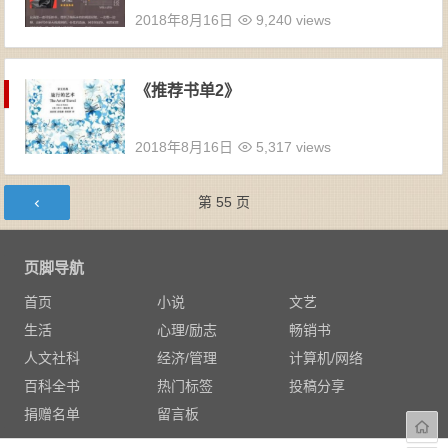
2018年8月16日
9,240 views
《推荐书单2》
2018年8月16日
5,317 views
文章导航
第
55
页
页脚导航
首页
小说
文艺
生活
心理/励志
畅销书
人文社科
经济/管理
计算机/网络
百科全书
热门标签
投稿分享
捐赠名单
留言板