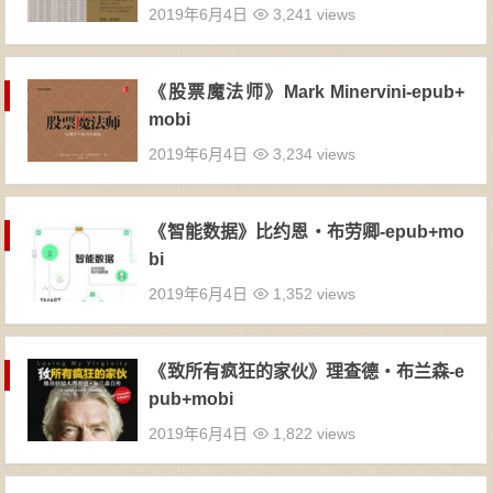
2019年6月4日
3,241 views
《股票魔法师》Mark Minervini-epub+
mobi
2019年6月4日
3,234 views
《智能数据》比约恩・布劳卿-epub+mo
bi
2019年6月4日
1,352 views
《致所有疯狂的家伙》理查德・布兰森-e
pub+mobi
2019年6月4日
1,822 views