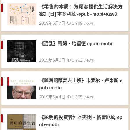
《零售的本质：为顾客提供生活解决方
案》[日] 本多利范 -epub+mobi+azw3
2019年6月7日
1,989 views
《混乱》蒂姆・哈福德-epub+mobi
2019年6月5日
1,762 views
《跳着踢踏舞去上班》卡萝尔・卢米斯-e
pub+mobi
2019年6月4日
1,595 views
《聪明的投资者》本杰明・格雷厄姆-ep
ub+mobi