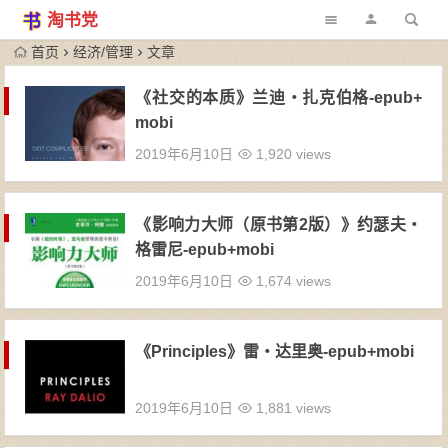
淘书党
首页
经济/管理
文章
《社交的本质》兰迪・扎克伯格-epub+
mobi
2019年6月10日
1,920 views
《影响力大师（原书第2版）》约瑟夫・
格雷尼-epub+mobi
2019年6月10日
1,674 views
《Principles》雷・达里奥-epub+mobi
2019年6月10日
1,881 views