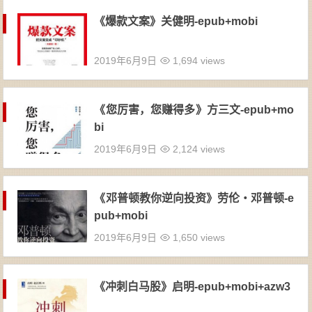
《爆款文案》关健明-epub+mobi
2019年6月9日
1,694 views
《您厉害，您赚得多》方三文-epub+mo
bi
2019年6月9日
2,124 views
《邓普顿教你逆向投资》劳伦・邓普顿-e
pub+mobi
2019年6月9日
1,650 views
《冲刺白马股》启明-epub+mobi+azw3