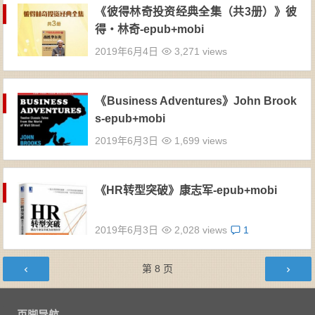
《彼得林奇投资经典全集（共3册）》彼
得・林奇-epub+mobi
2019年6月4日
3,271 views
《Business Adventures》John Brook
s-epub+mobi
2019年6月3日
1,699 views
《HR转型突破》康志军-epub+mobi
2019年6月3日
2,028 views
1
文章导航
第
8
页
页脚导航