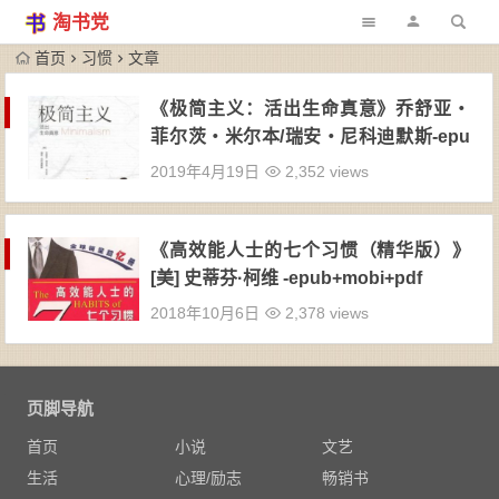
淘书党
首页
习惯
文章
《极简主义：活出生命真意》乔舒亚・
菲尔茨・米尔本/瑞安・尼科迪默斯-epu
b+mobi
2019年4月19日
2,352 views
《高效能人士的七个习惯（精华版）》
[美] 史蒂芬·柯维 -epub+mobi+pdf
2018年10月6日
2,378 views
页脚导航
首页
小说
文艺
生活
心理/励志
畅销书