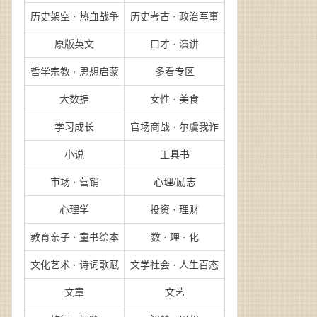
历史架空 · 热血战争
历史考古 · 政治军事
原版英文
口才 · 演讲
哲学宗教 · 思想启蒙
多看专区
大数据
女性 · 美食
学习成长
官场商战 · 尔虞我诈
小说
工具书
市场 · 营销
心理/励志
心理学
投资 · 理财
教育亲子 · 童书绘本
数 · 理 · 化
文化艺术 · 诗词歌赋
文学社会 · 人生百态
文章
文艺