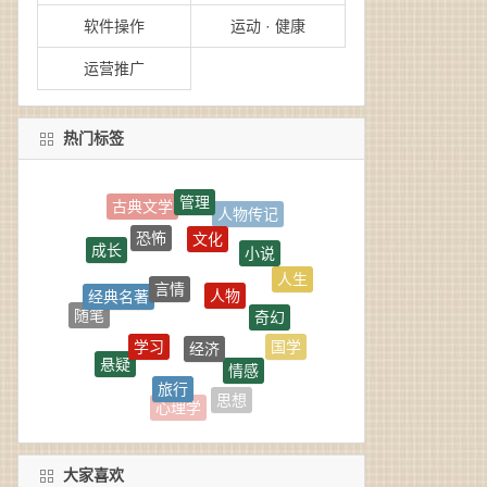
软件操作
运动 · 健康
运营推广
热门标签
管理
人物传记
文化
恐怖
小说
成长
言情
人物
人生
经典名著
奇幻
随笔
经济
学习
国学
悬疑
情感
旅行
科幻
社会
思想
心理学
大家喜欢