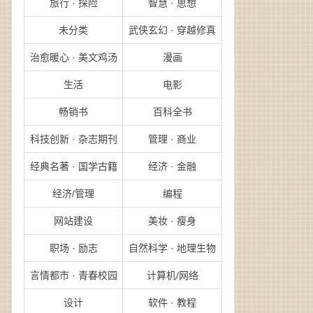
旅行 · 探险
智慧 · 思想
未分类
武侠玄幻 · 穿越修真
治愈暖心 · 美文鸡汤
漫画
生活
电影
畅销书
百科全书
科技创新 · 杂志期刊
管理 · 商业
经典名著 · 国学古籍
经济 · 金融
经济/管理
编程
网站建设
美妆 · 瘦身
职场 · 励志
自然科学 · 地理生物
言情都市 · 青春校园
计算机/网络
设计
软件 · 教程