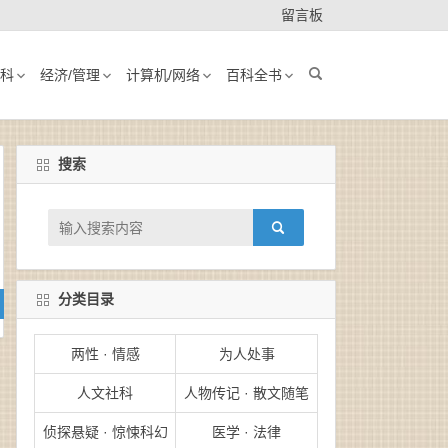
留言板
科
经济/管理
计算机/网络
百科全书
搜索
分类目录
两性 · 情感
为人处事
人文社科
人物传记 · 散文随笔
侦探悬疑 · 惊悚科幻
医学 · 法律