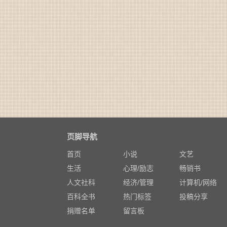
页脚导航
首页
小说
文艺
生活
心理/励志
畅销书
人文社科
经济/管理
计算机/网络
百科全书
热门标签
投稿分享
捐赠名单
留言板