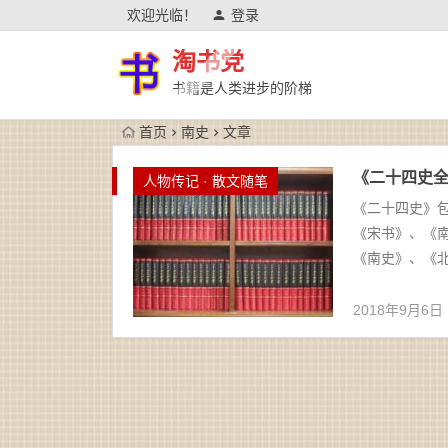
欢迎光临！
登录
淘书党
书籍是人类进步的阶梯
首页
南史
文章
《二十四史全
人物传记 · 散文随笔
《二十四史》
《宋书》、《
《南史》、《北
2018年9月6日