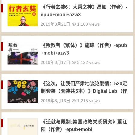
《行者玄奘6：大乘之神》昌如（作者）-
epub+mobi+azw3
2019年3月21日
1,103 views
《叛教者（繁体）》施瑋（作者）-epub
+mobi+azw3
2019年3月17日
3,122 views
《这次，让我们严肃地谈论爱情：520定
制套装（套装共5本）》Digital Lab（作
者）-epub+mobi+azw3
2019年3月16日
1,215 views
《迁就与限制:美国政教关系研究》董江
阳（作者）-epub+mobi