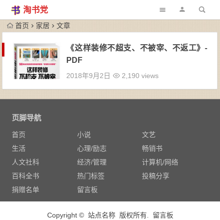
淘书党
首页
家居
文章
《这样装修不超支、不被宰、不返工》-
PDF
2018年9月2日
2,190 views
页脚导航
首页
小说
文艺
生活
心理/励志
畅销书
人文社科
经济/管理
计算机/网络
百科全书
热门标签
投稿分享
捐赠名单
留言板
Copyright © 站点名称 版权所有.
留言板