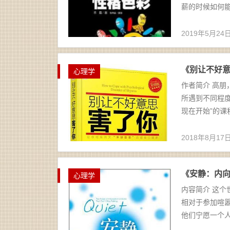
薪的时候如何能
2019年5月24
《别让不好意
心理学
作者简介 高朋
所遇到不同程度
现在开始”的课
2018年8月17
《安静：内向性
心理学
内容简介 这
相对于参加喧
他们宁愿一个人