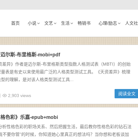
首页
小说
文艺
生活
畅销书
心理/励志
人文社
尔斯-布里格斯-mobi+pdf
资差异》作者是迈尔斯-布里格斯类型指数人格测试表（MBTI）的创始
型量表是有史以来使用最广泛的人格类型测试工具。《天资差异》梳理
型的理解，是对该人格类型测试工具...
阅读全文
日
2,903 views
色彩》乐嘉-epub+mobi
你分析性格色彩的职场关系、然后把握生活，最后教你性格色彩的钻石法
我不要你管”的时候，你知道她心里真正的想法吗？当你想和老板谈加