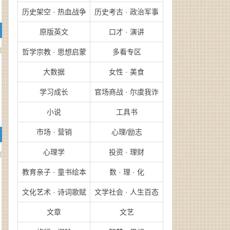
历史架空 · 热血战争
历史考古 · 政治军事
原版英文
口才 · 演讲
哲学宗教 · 思想启蒙
多看专区
大数据
女性 · 美食
学习成长
官场商战 · 尔虞我诈
小说
工具书
市场 · 营销
心理/励志
心理学
投资 · 理财
教育亲子 · 童书绘本
数 · 理 · 化
文化艺术 · 诗词歌赋
文学社会 · 人生百态
文章
文艺