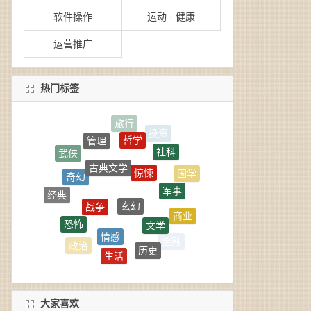
软件操作
运动 · 健康
运营推广
热门标签
哲学
管理
社科
武侠
古典文学
惊悚
奇幻
国学
军事
玄幻
战争
经典
商业
文学
恐怖
学习
情感
金融
历史
政治
生活
人生
言情
大家喜欢