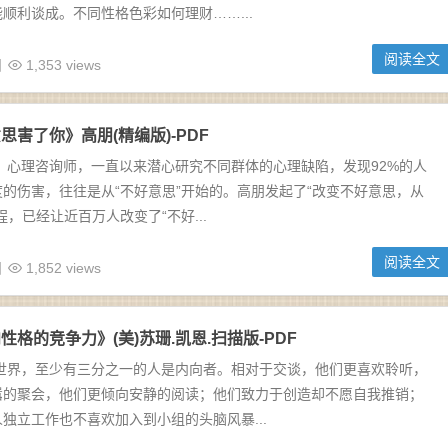
顺利谈成。不同性格色彩如何理财……...
阅读全文
日
1,353 views
思害了你》高朋(精编版)-PDF
，心理咨询师，一直以来潜心研究不同群体的心理缺陷，发现92%的人
的伤害，往往是从“不好意思”开始的。高朋发起了“改变不好意思，从
程，已经让近百万人改变了“不好...
阅读全文
日
1,852 views
格的竞争力》(美)苏珊.凯恩.扫描版-PDF
个世界，至少有三分之一的人是内向者。相对于交谈，他们更喜欢聆听，
嚣的聚会，他们更倾向安静的阅读；他们致力于创造却不愿自我推销；
独立工作也不喜欢加入到小组的头脑风暴...