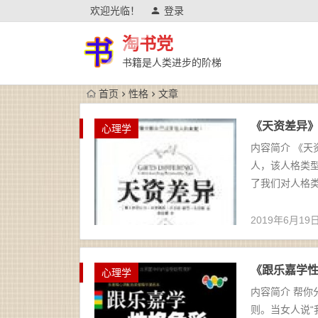
欢迎光临！
登录
淘书党
书籍是人类进步的阶梯
首页
性格
文章
《天资差异》迈
心理学
内容简介 《天
人，该人格类
了我们对人格类
2019年6月19
《跟乐嘉学性格
心理学
内容简介 帮
则。当女人说“