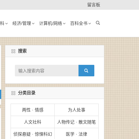
留言板
科
经济/管理
计算机/网络
百科全书
搜索
分类目录
两性 · 情感
为人处事
人文社科
人物传记 · 散文随笔
侦探悬疑 · 惊悚科幻
医学 · 法律