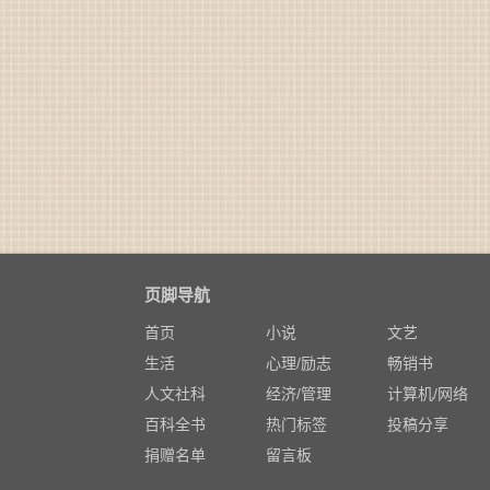
页脚导航
首页
小说
文艺
生活
心理/励志
畅销书
人文社科
经济/管理
计算机/网络
百科全书
热门标签
投稿分享
捐赠名单
留言板