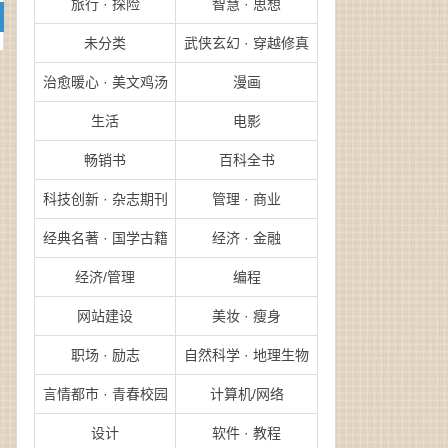
旅行 · 探险
智慧 · 思想
未分类
武侠玄幻 · 穿越修真
治愈暖心 · 美文鸡汤
漫画
生活
电影
畅销书
百科全书
科技创新 · 杂志期刊
管理 · 商业
经典名著 · 国学古籍
经济 · 金融
经济/管理
编程
网站建设
美妆 · 瘦身
职场 · 励志
自然科学 · 地理生物
言情都市 · 青春校园
计算机/网络
设计
软件 · 教程