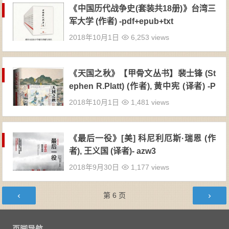
《中国历代战争史(套装共18册)》台湾三
军大学 (作者) -pdf+epub+txt
2018年10月1日
6,253 views
《天国之秋》【甲骨文丛书】裴士锋 (St
ephen R.Platt) (作者), 黄中宪 (译者) -P
DF
2018年10月1日
1,481 views
《最后一役》[美] 科尼利厄斯·瑞恩 (作
者), 王义国 (译者)- azw3
2018年9月30日
1,177 views
文章导航
第
6
页
页脚导航