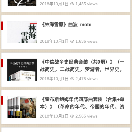
tor Davis Hanson) (作者), 傅翀 (译者),
2018年10月1日
1,485 views
吴昕欣 (译者)- PDF
《林海雪原》曲波 -mobi
2018年10月1日
1,636 views
《中信战争史经典套装（共9册）》（一
战简史，二战简史，梦游者，世界史，
战争史，新罗马帝国衰亡史，权力的艺
2018年10月1日
2,475 views
术，文明的度量，西方将主宰多久）-mo
bi+azw3+epub 【掌阅专版】
《霍布斯鲍姆年代四部曲套装（合集+单
本）》（革命的年代、帝国的年代、资
本的年代、极端的年代）-epub+mobi+a
2018年10月1日
2,565 views
zw3