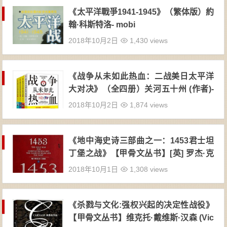
《太平洋戰爭1941-1945》（繁体版）約
翰·科斯特洛- mobi
2018年10月2日
1,430 views
《战争从未如此热血：二战美日太平洋
大对决》（全四册）关河五十州 (作者)-
mobi
2018年10月2日
1,874 views
《地中海史诗三部曲之一：1453君士坦
丁堡之战》【甲骨文丛书】[英] 罗杰·克
劳利（Roger Crowley） 著；陆大鹏 译
2018年10月1日
1,308 views
-PDF
《杀戮与文化:强权兴起的决定性战役》
【甲骨文丛书】维克托·戴维斯·汉森 (Vic