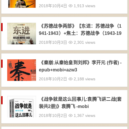
2018年10月4日
1,913 views
《苏德战争两部》【东进：苏德战争（1
941-1943）+焦土：苏德战争（1943-19
44）】保罗·卡雷尔 (Paul Carell) (作者),
2018年10月3日
2,301 views
小小冰人 (译者) -epub
《秦崩:从秦始皇到刘邦》李开元 (作者) -
epub+mobi+azw3
2018年10月2日
2,188 views
《战争就是这么回事儿:袁腾飞讲二战(套
装共2册)》袁腾飞 -mobi
2018年10月2日
1,367 views