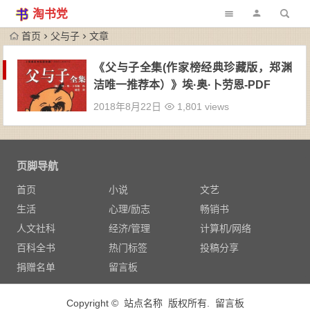
淘书党
首页
父与子
文章
《父与子全集(作家榜经典珍藏版，郑渊
洁唯一推荐本）》埃·奥·卜劳恩-PDF
2018年8月22日
1,801 views
页脚导航
首页
小说
文艺
生活
心理/励志
畅销书
人文社科
经济/管理
计算机/网络
百科全书
热门标签
投稿分享
捐赠名单
留言板
Copyright © 站点名称 版权所有.
留言板