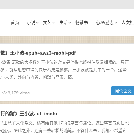
首页
小说
文艺
生活
畅销书
心理/励志
人文社
王小波-epub+awz3+mobi+pdf
小波集:沉默的大多数》王小波的杂文是值得也经得住反复细读的。真正
不多，能从思想中得到快乐者更是寥寥，王小波就是其中的一个。这些
与人类、外向与内省、幽默与严肃、情...
阅读全文
日
3,179 views
的猪》王小波-pdf+mobi
本书里除了文化杂文，还有给其他书写的序言与跋语。这些序言与跋语也
些态度。除此之外，还有一些轻松的随笔。不管什么书，我都不希望它