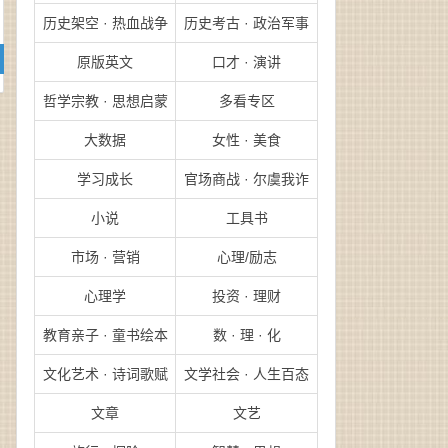
历史架空 · 热血战争
历史考古 · 政治军事
原版英文
口才 · 演讲
哲学宗教 · 思想启蒙
多看专区
大数据
女性 · 美食
学习成长
官场商战 · 尔虞我诈
小说
工具书
市场 · 营销
心理/励志
心理学
投资 · 理财
教育亲子 · 童书绘本
数 · 理 · 化
文化艺术 · 诗词歌赋
文学社会 · 人生百态
文章
文艺