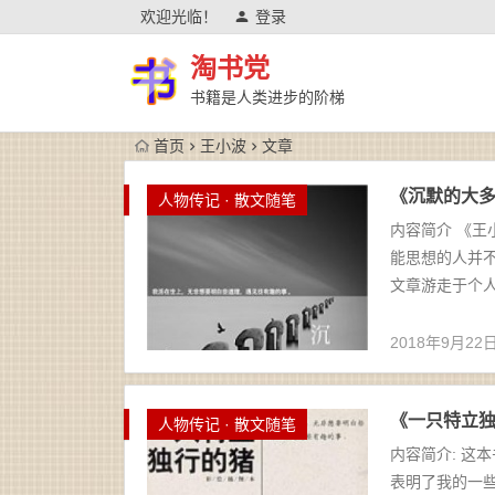
欢迎光临！
登录
淘书党
书籍是人类进步的阶梯
首页
王小波
文章
《沉默的大多数》
人物传记 · 散文随笔
内容简介 《王
能思想的人并
文章游走于个人
2018年9月22
《一只特立独行
人物传记 · 散文随笔
内容简介: 这
表明了我的一