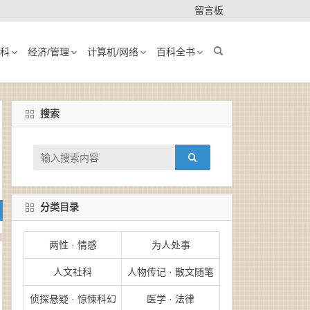
留言板
科
经济/管理
计算机/网络
百科全书
搜索
分类目录
两性 · 情感
为人处事
人文社科
人物传记 · 散文随笔
侦探悬疑 · 惊悚科幻
医学 · 法律