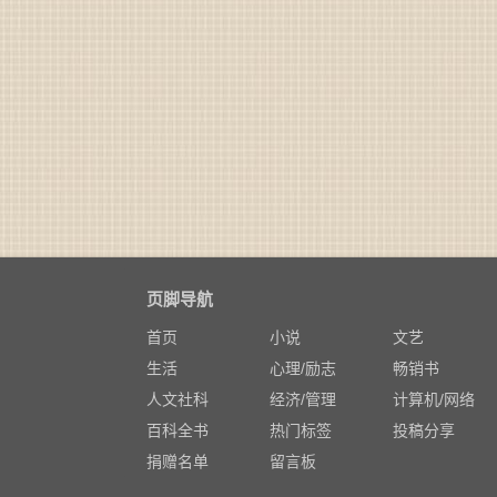
页脚导航
首页
小说
文艺
生活
心理/励志
畅销书
人文社科
经济/管理
计算机/网络
百科全书
热门标签
投稿分享
捐赠名单
留言板