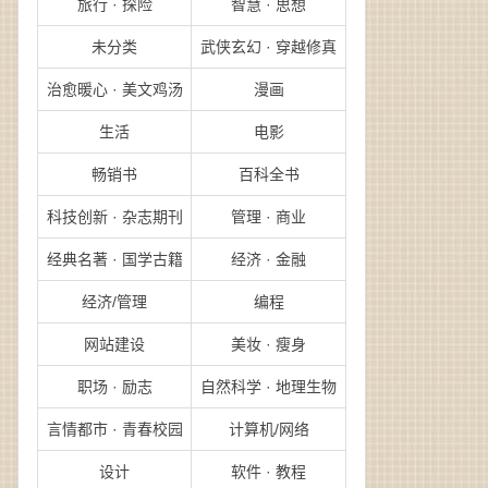
旅行 · 探险
智慧 · 思想
未分类
武侠玄幻 · 穿越修真
治愈暖心 · 美文鸡汤
漫画
生活
电影
畅销书
百科全书
科技创新 · 杂志期刊
管理 · 商业
经典名著 · 国学古籍
经济 · 金融
经济/管理
编程
网站建设
美妆 · 瘦身
职场 · 励志
自然科学 · 地理生物
言情都市 · 青春校园
计算机/网络
设计
软件 · 教程