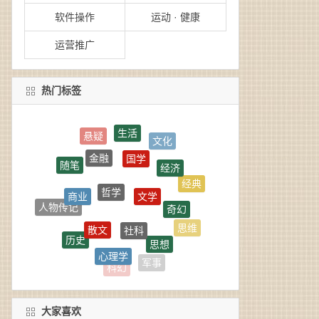
软件操作
运动 · 健康
运营推广
热门标签
生活
悬疑
文化
国学
金融
经济
随笔
哲学
经典
文学
商业
奇幻
人物传记
社科
散文
思维
历史
思想
心理学
武侠
军事
科幻
大家喜欢