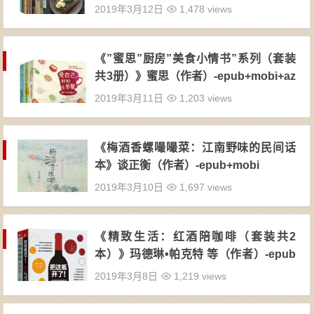
2019年3月12日
1,478 views
《”蜜思”厨房”美食小情书”系列（套装
共3册）》蜜思（作者）-epub+mobi+az
w3
2019年3月11日
1,203 views
《梅酒香螺嘬嘬菜：江南野味的民间话
本》谈正衡（作者）-epub+mobi
2019年3月10日
1,697 views
《精致生活：红酒陪咖啡（套装共2
本）》玛德琳•帕克特 等（作者）-epub
+mobi+azw3
2019年3月8日
1,219 views