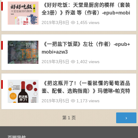
《好好吃饭：天堂是厨房的模样（套装
全3册）》乔迦 等（作者）-epub+mobi
+azw3
2019年3月8日
1,455 views
《一把盐下饭菜》左壮（作者）-epub+
mobi+azw3
2019年3月5日
1,402 views
《把这瓶开了!（一看就懂的葡萄酒品
鉴、配餐、选购指南）》玛德琳•帕克特
（作者）-epub+azw3
2019年3月5日
1,173 views
文章导航
第
1
页
页脚导航