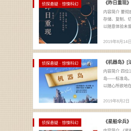
《昨日重现》张寒
侦探悬疑 · 惊悚科幻
内容简介 要彻
存储、复制、切
以随意体验未曾
2019年8月14
《机器岛》[法]
侦探悬疑 · 惊悚科幻
内容简介 四
岛——标准岛
以随心所欲地在
2019年8月2日
《星船伞兵》[
侦探悬疑 · 惊悚科幻
内容简介 《