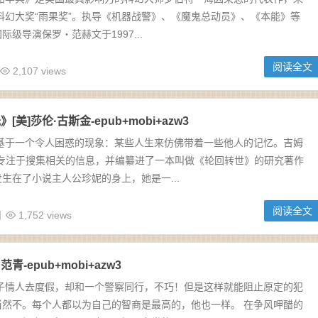
界科幻大奖“雨果奖”。执导《机器战警》、《魔鬼总动员》、《本能》等
级导演保罗・范赫文于1997...
阅读全文
2,107 views
美]莎伦·古斯金-epub+mobi+azw3
说基于一个令人困惑的现象：某些人生来仿佛带着一些他人的记忆。吉姆
来专注于搜集相关的信息，并编纂进了一本叫做《轮回转世》的研究著作
生在了小说主人公珍妮的身上，她是一...
阅读全文
日
1,752 views
-epub+mobi+azw3
妻子情人去度假，却和一个警察同行，不巧！但是这样就能阻止原定的犯
当然不。每个人都以为自己的智商是最高的，他也一样。 在争风呷醋的