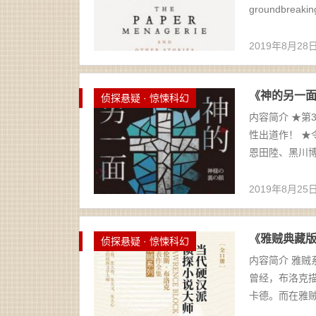
groundbreaking 
2019年8月28
《神的另一面》
侦探悬疑 · 惊悚科幻
内容简介 ★第
性出道作！ ★
恩田陸、黑川博
2019年8月25
《雅贼典藏版（
侦探悬疑 · 惊悚科幻
内容简介 雅
曾经，布洛克
卡德。而在雅贼