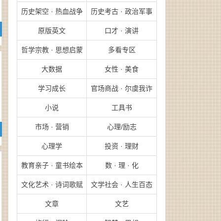
历史架空 · 热血战争
历史考古 · 政治军事
原版英文
口才 · 演讲
哲学宗教 · 思想启蒙
多看专区
大数据
女性 · 美食
学习成长
官场商战 · 尔虞我诈
小说
工具书
市场 · 营销
心理/励志
心理学
投资 · 理财
教育亲子 · 童书绘本
数 · 理 · 化
文化艺术 · 诗词歌赋
文学社会 · 人生百态
文章
文艺