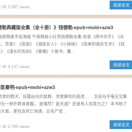
阅读全文
日
2,087 views
勒典藏版全集（全十册）》钱德勒-epub+mobi+azw3
独家精美手绘海报 午夜精装小红壳钱德勒全集 收录《雨中杀手》《长
见，吾爱》《高窗》《湖底女人》《小妹妹》《简单的谋杀艺术》《找
》《漫长的告别》《重播》十册书，囊...
阅读全文
日
3,137 views
明-epub+mobi+azw3
啃食的野犬、目露凶光的鼠群、贪婪撕咬的恶虎…… 生前似乎毫无交集
无一例外葬身兽腹。 是偶然？是天谴？还是有人刻意为之？ 本书除了
大案，更包含死亡快递、白毛尸变...
阅读全文
日
2,789 views