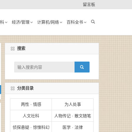
留言板
科
经济/管理
计算机/网络
百科全书
搜索
分类目录
两性 · 情感
为人处事
人文社科
人物传记 · 散文随笔
侦探悬疑 · 惊悚科幻
医学 · 法律