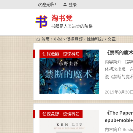
欢迎光临！
登录
淘书党
书籍是人类进步的阶梯
首页
小说
侦探悬疑 · 惊悚科幻
文章
《禁断的魔术》
侦探悬疑 · 惊悚科幻
内容简介 《
体初次出版。
说《禁断的魔术
2019年8月30
《The Paper 
侦探悬疑 · 惊悚科幻
epub+mobi+
内容简介 Bestselli