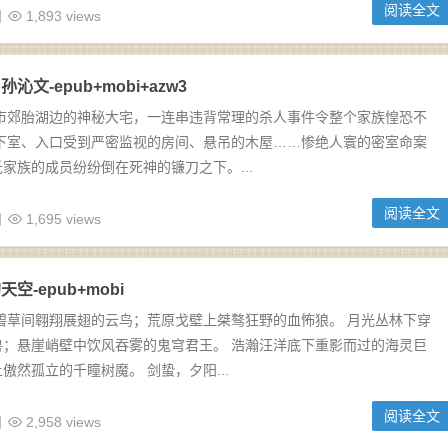
阅读全文
日
1,893 views
文-epub+mobi+azw3
于市郊胎湖边的神秘大宅，一连串违背常理的杀人事件令整个家族惶恐不
地下室、入口受到严密监视的房间、悬吊的木屋……惨绝人寰的密室命案
家族的成员纷纷倒在死神的镰刀之下。...
阅读全文
日
1,695 views
空-epub+mobi
碧草间翱翔展翅的云鸟；荒原戈壁上桀骜狂野的血怖狼。 月光丛林下穿
兽；悬崖峭壁中饮风吞雾的鬼穹君王。 浩瀚汪洋底下重影而过的海灵巨
傲然孤立的千瞳树魔。 剑蛰，夕阳...
阅读全文
日
2,958 views