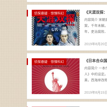
《天涯双探：青
侦探悬疑 · 惊悚科幻
内容简介 宋朝
案，千年未解。
年，吏治腐败、
2019年8月20
《日本合众国》
侦探悬疑 · 惊悚科幻
内容简介 一本
人》中的设定
美，西海岸改称“
2019年8月15