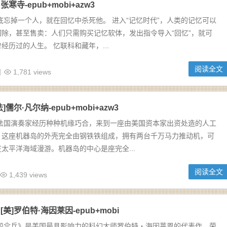
寺-epub+mobi+azw3
底忘掉一个人，就在回忆中杀死他。 进入“记忆时代”，人类的记忆可以
除，甚至售卖：人们只需购买记忆软体，发出指令导入“回忆”，就可
经历过的人生。 忆联科和藏年，...
阅读全文
日
1,781 views
儒尔·凡尔纳-epub+mobi+azw3
位法国演奏家经历种种机缘巧合，来到一座由美国资本家出资处造的人工
。这座机器岛的外壳完全由钢铁铁组成，拥有两台千万马力推动机，可
太平洋海域漫游。机器岛的中心是座完全...
阅读全文
1,439 views
美]罗伯特·海因莱因-epub+mobi
星船伞兵》是美国最具影响力的科幻大师罗伯特・海因莱恩的代表作，荣