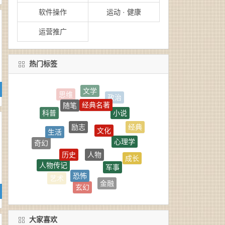
软件操作
运动 · 健康
运营推广
热门标签
经典名著
随笔
励志
小说
文化
生活
心理学
人物
经典
历史
奇幻
军事
人物传记
成长
恐怖
社会
金融
艺术
玄幻
商业
旅行
哲学
大家喜欢