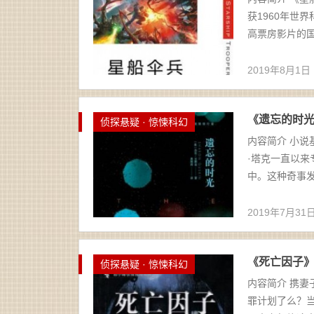
获1960年世
高票房影片的国际
2019年8月1日
《遗忘的时光》[
侦探悬疑 · 惊悚科幻
内容简介 小
·塔克一直以
中。这种奇事发
2019年7月31
《死亡因子》范青
侦探悬疑 · 惊悚科幻
内容简介 携
罪计划了么？