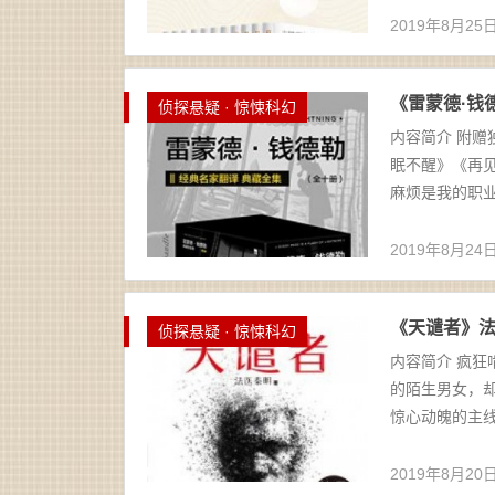
2019年8月25
《雷蒙德·钱德
侦探悬疑 · 惊悚科幻
内容简介 附赠
眠不醒》《再
麻烦是我的职业
2019年8月24
《天谴者》法医秦
侦探悬疑 · 惊悚科幻
内容简介 疯狂
的陌生男女，却
惊心动魄的主线
2019年8月20