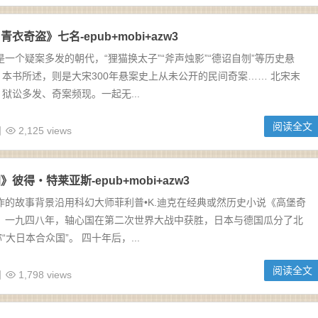
衣奇盗》七名-epub+mobi+azw3
是一个疑案多发的朝代，“狸猫换太子”“斧声烛影”“德诏自刎”等历史悬
本书所述，则是大宋300年悬案史上从未公开的民间奇案…… 北宋末
狱讼多发、奇案频现。一起无...
阅读全文
日
2,125 views
彼得・特莱亚斯-epub+mobi+azw3
作的故事背景沿用科幻大师菲利普•K.迪克在经典或然历史小说《高堡奇
。 一九四八年，轴心国在第二次世界大战中获胜，日本与德国瓜分了北
大日本合众国”。 四十年后，...
阅读全文
日
1,798 views