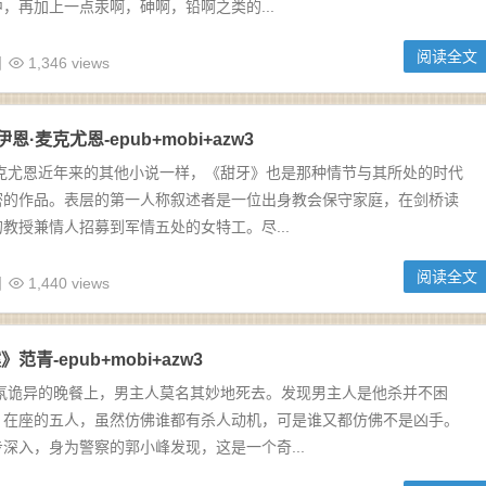
，再加上一点汞啊，砷啊，铅啊之类的...
阅读全文
日
1,346 views
恩·麦克尤恩-epub+mobi+azw3
麦克尤恩近年来的其他小说一样，《甜牙》也是那种情节与其所处的时代
密的作品。表层的第一人称叙述者是一位出身教会保守家庭，在剑桥读
教授兼情人招募到军情五处的女特工。尽...
阅读全文
日
1,440 views
青-epub+mobi+azw3
气氛诡异的晚餐上，男主人莫名其妙地死去。发现男主人是他杀并不困
，在座的五人，虽然仿佛谁都有杀人动机，可是谁又都仿佛不是凶手。
深入，身为警察的郭小峰发现，这是一个奇...