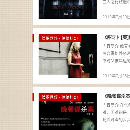
三人之行旅途中
2019年7月29
《甜牙》[英]伊
侦探悬疑 · 惊悚科幻
内容简介 像
咬合得格外紧
书时又被年迈的
2019年7月28
《晚餐谋杀案》范
侦探悬疑 · 惊悚科幻
内容简介 在
难，困难的是
随着调查的步步