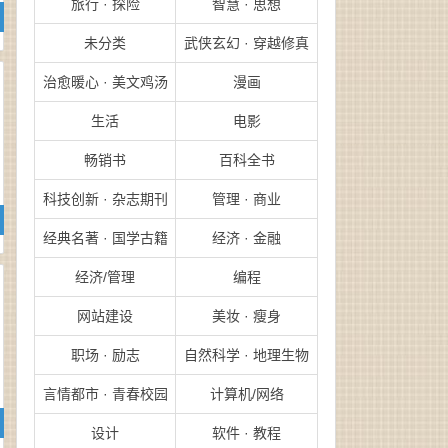
旅行 · 探险
智慧 · 思想
未分类
武侠玄幻 · 穿越修真
治愈暖心 · 美文鸡汤
漫画
生活
电影
畅销书
百科全书
科技创新 · 杂志期刊
管理 · 商业
经典名著 · 国学古籍
经济 · 金融
经济/管理
编程
网站建设
美妆 · 瘦身
职场 · 励志
自然科学 · 地理生物
言情都市 · 青春校园
计算机/网络
设计
软件 · 教程