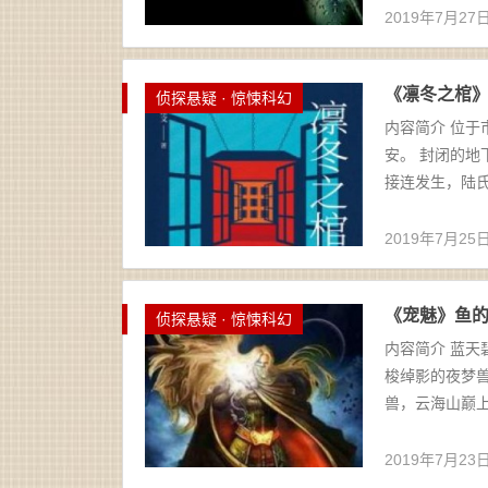
2019年7月27
《凛冬之棺》孙沁
侦探悬疑 · 惊悚科幻
内容简介 位
安。 封闭的
接连发生，陆氏
2019年7月25
《宠魅》鱼的天
侦探悬疑 · 惊悚科幻
内容简介 蓝天
梭绰影的夜梦
兽，云海山巅上
2019年7月23