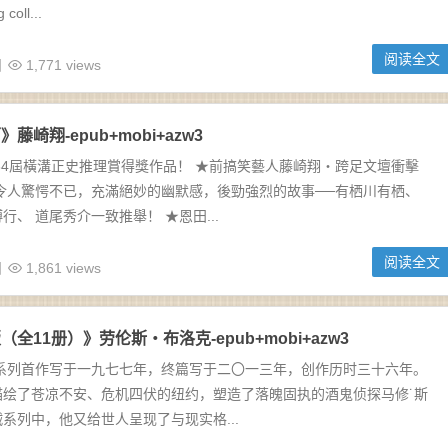
coll...
阅读全文
日
1,771 views
藤崎翔-epub+mobi+azw3
34屆橫溝正史推理賞得獎作品！ ★前搞笑藝人藤崎翔‧跨足文壇衝擊
令人驚愕不已，充滿絕妙的幽默感，後勁強烈的故事──有栖川有栖、
行、 道尾秀介一致推舉！ ★恩田...
阅读全文
日
1,861 views
全11册）》劳伦斯・布洛克-epub+mobi+azw3
贼系列首作写于一九七七年，终篇写于二〇一三年，创作历时三十六年。
描绘了苍凉不安、危机四伏的纽约，塑造了落魄固执的酒鬼侦探马修˙斯
系列中，他又给世人呈现了与现实格...