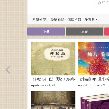
赞
0
所属分类：
侦探悬疑 · 惊悚科幻
多看专区
小说
悬疑
《神秘岛》 [法] 儒勒·凡尔纳-
《灿若黎明》艾米•哈
epub+mobi+pdf
epub+mobi+azw3