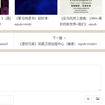
 [英]
《蒙马特遗书》邱妙津-
《反乌托邦三部曲：1984+美
f
epub+mobi
妙的新世界+我们》-epub
下一篇
azw3
《潜伏归来》凤凰卫视出版中心（编者）-epub+mobi+azw3