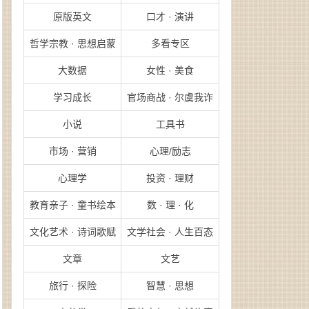
原版英文
口才 · 演讲
哲学宗教 · 思想启蒙
多看专区
大数据
女性 · 美食
学习成长
官场商战 · 尔虞我诈
小说
工具书
市场 · 营销
心理/励志
心理学
投资 · 理财
教育亲子 · 童书绘本
数 · 理 · 化
文化艺术 · 诗词歌赋
文学社会 · 人生百态
文章
文艺
旅行 · 探险
智慧 · 思想