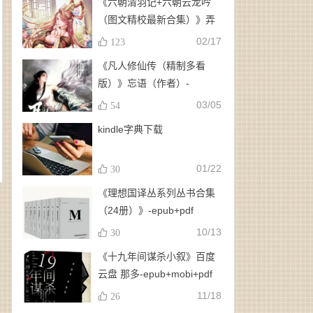
《六朝清羽记+六朝云龙吟
（图文精校最新合集）》弄
玉、龙璇（作者）-
02/17
123
epub+mobi+azw3
《凡人修仙传（精制多看
版）》忘语（作者）-
epub+mobi
03/05
54
kindle字典下载
01/22
30
《理想国译丛系列丛书合集
（24册）》-epub+pdf
10/13
30
《十九年间谋杀小叙》百度
云盘 那多-epub+mobi+pdf
11/18
26