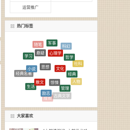
运营推广
热门标签
军事
心理学
悬疑
哲学
学习
思想
文化
小说
社科
经典
经典名著
惊悚
散文
人物
生活
管理
励志
人物传记
国学
古典文学
成长
大家喜欢