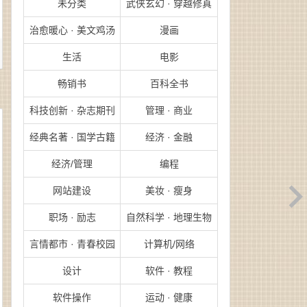
未分类
武侠玄幻 · 穿越修真
治愈暖心 · 美文鸡汤
漫画
生活
电影
畅销书
百科全书
科技创新 · 杂志期刊
管理 · 商业
经典名著 · 国学古籍
经济 · 金融
经济/管理
编程
网站建设
美妆 · 瘦身
职场 · 励志
自然科学 · 地理生物
言情都市 · 青春校园
计算机/网络
设计
软件 · 教程
软件操作
运动 · 健康