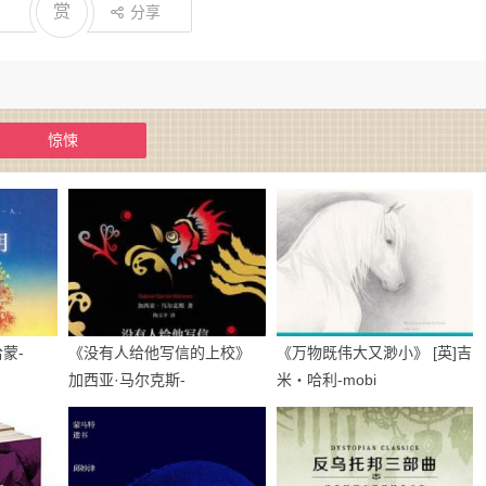
赏
分享
惊悚
蒙-
《没有人给他写信的上校》
《万物既伟大又渺小》 [英]吉
加西亚·马尔克斯-
米・哈利-mobi
epub+mobi+azw3