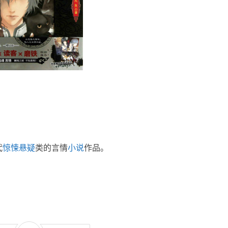
代
惊悚
悬疑
类的言情
小说
作品。