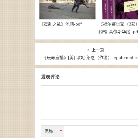
《霍乱之乱》池莉-pdf
《福尔赛世家（3部）》
约翰·高尔斯华绥 -pd
上一篇
《玩命直播》[美] 珍妮·莱恩（作者）-epub+mobi+
发表评论
*
昵称