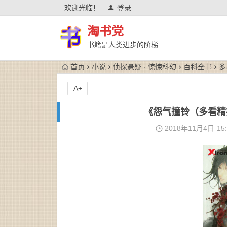
欢迎光临！
登录
淘书党
书籍是人类进步的阶梯
首页
小说
侦探悬疑 · 惊悚科幻
百科全书
多
A+
《怨气撞铃（多看精排
2018年11月4日
15