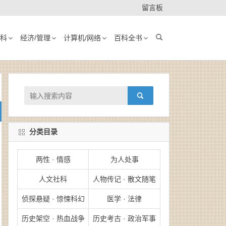
留言板
科
经济/管理
计算机/网络
百科全书
分类目录
两性 · 情感
为人处事
人文社科
人物传记 · 散文随笔
侦探悬疑 · 惊悚科幻
医学 · 法律
历史架空 · 热血战争
历史考古 · 政治军事