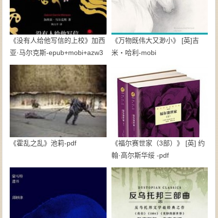
《没有人给他写信的上校》加西
《万物既伟大又渺小》 [英]吉
亚·马尔克斯-epub+mobi+azw3
米・哈利-mobi
《霍乱之乱》池莉-pdf
《福尔赛世家（3部）》 [英] 约
翰·高尔斯华绥 -pdf