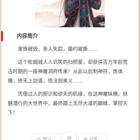
内容简介
家族被毁，亲人失踪，婚约被撕……
这个松烟城人人讥笑的扫把星，却获得百万年前荒
古时期的一座神魔洞府传承！从此以后制神符，炼体
魄，修无上剑道，悟法则奥义……
凭借过人的胆识和逆天的机缘，在这神魔纵横，妖
魅潜行的大世界中，最终踏上无尽大道的巅峰，掌控天
下！
赏
赞
0
分享