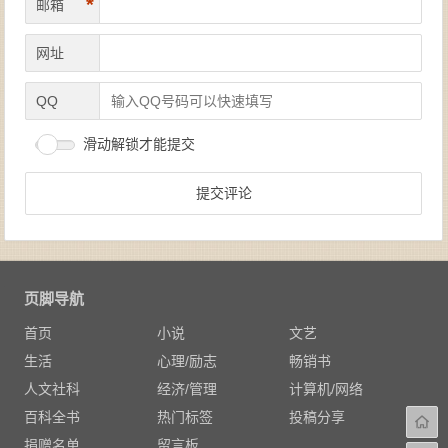
*
邮箱
网址
QQ
滑动解锁才能提交
页脚导航
首页
小说
文艺
生活
心理/励志
畅销书
人文社科
经济/管理
计算机/网络
百科全书
热门标签
投稿分享
捐赠名单
留言板