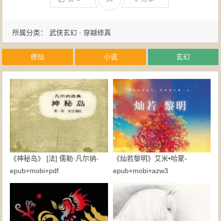
所属分类：
武侠玄幻 · 穿越修真
修仙
小说
玄幻
《神秘岛》 [法] 儒勒·凡尔纳-
《灿若黎明》艾米•哈蒙-
epub+mobi+pdf
epub+mobi+azw3