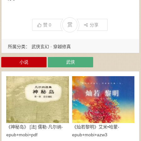
赏
赞
0
分享
所属分类：
武侠玄幻 · 穿越修真
小说
武侠
《神秘岛》 [法] 儒勒·凡尔纳-
《灿若黎明》艾米•哈蒙-
epub+mobi+pdf
epub+mobi+azw3