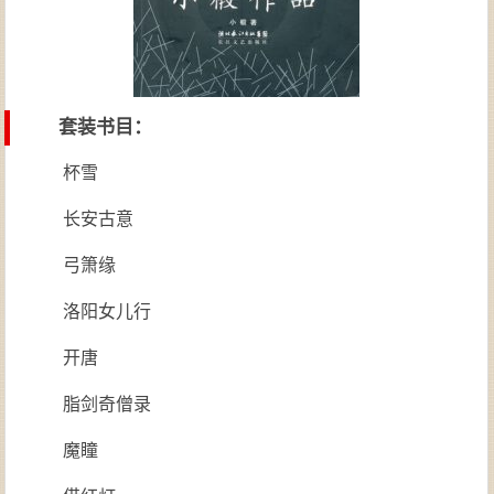
套装书目：
杯雪
长安古意
弓箫缘
洛阳女儿行
开唐
脂剑奇僧录
魔瞳