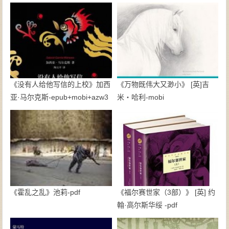
《没有人给他写信的上校》加西
《万物既伟大又渺小》 [英]吉
亚·马尔克斯-epub+mobi+azw3
米・哈利-mobi
《霍乱之乱》池莉-pdf
《福尔赛世家（3部）》 [英] 约
翰·高尔斯华绥 -pdf