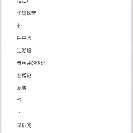
借红灯
尘镜蛛奁
刺
隙中驹
江湖墟
青丝井的传说
石榴记
龙城
忏
卜
星砂笺