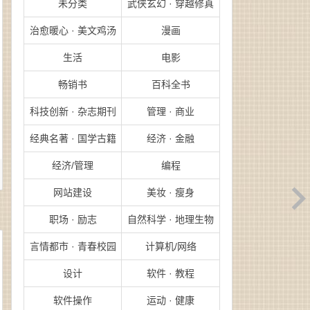
未分类
武侠玄幻 · 穿越修真
治愈暖心 · 美文鸡汤
漫画
生活
电影
畅销书
百科全书
科技创新 · 杂志期刊
管理 · 商业
经典名著 · 国学古籍
经济 · 金融
经济/管理
编程
网站建设
美妆 · 瘦身
职场 · 励志
自然科学 · 地理生物
言情都市 · 青春校园
计算机/网络
设计
软件 · 教程
软件操作
运动 · 健康