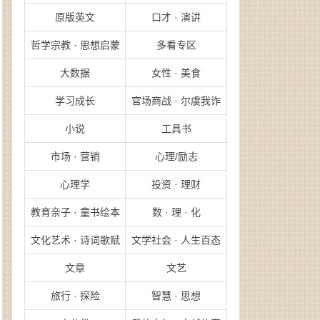
原版英文
口才 · 演讲
哲学宗教 · 思想启蒙
多看专区
大数据
女性 · 美食
学习成长
官场商战 · 尔虞我诈
小说
工具书
市场 · 营销
心理/励志
心理学
投资 · 理财
教育亲子 · 童书绘本
数 · 理 · 化
文化艺术 · 诗词歌赋
文学社会 · 人生百态
文章
文艺
旅行 · 探险
智慧 · 思想