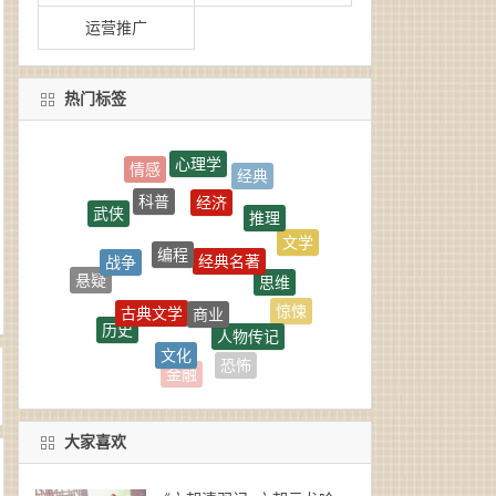
运营推广
热门标签
心理学
经济
科普
推理
武侠
编程
经典名著
战争
文学
思维
悬疑
商业
古典文学
惊悚
历史
人物传记
文化
艺术
随笔
恐怖
金融
大家喜欢