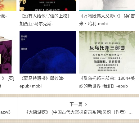
蒙-
《没有人给他写信的上校》
《万物既伟大又渺小》 [英]吉
加西亚·马尔克斯-
米・哈利-mobi
epub+mobi+azw3
 [英]
《蒙马特遗书》邱妙津-
《反乌托邦三部曲：1984+美
f
epub+mobi
妙的新世界+我们》-epub
下一篇
azw3
《大唐游侠》 (中国古代大案探奇录系列)吴蔚（作者）-epub+mobi+azw3