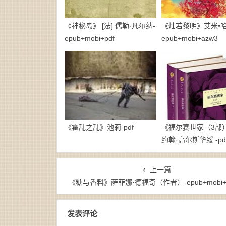
《神秘岛》 [法] 儒勒·凡尔纳-
《灿若黎明》艾米•哈
epub+mobi+pdf
epub+mobi+azw3
《霍乱之乱》池莉-pdf
《福尔赛世家（3部）》
约翰·高尔斯华绥 -pd
上一篇
《糖与香料》萨菲娜·德福奇（作者）-epub+mobi+
发表评论