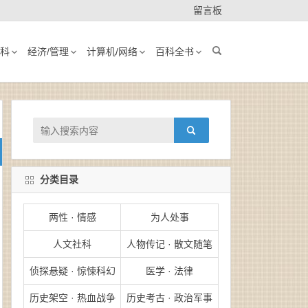
留言板
科
经济/管理
计算机/网络
百科全书
分类目录
两性 · 情感
为人处事
人文社科
人物传记 · 散文随笔
侦探悬疑 · 惊悚科幻
医学 · 法律
历史架空 · 热血战争
历史考古 · 政治军事