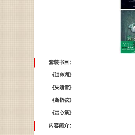
套装书目：
《锁命湖》
《失魂雪》
《断指弦》
《焚心祭》
内容简介：