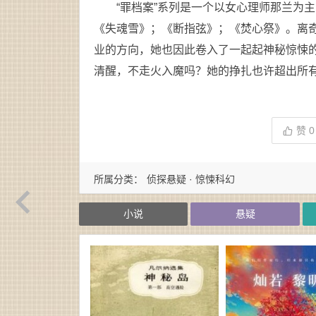
“罪档案”系列是一个以女心理师那兰为
《失魂雪》；《断指弦》；《焚心祭》。离
业的方向，她也因此卷入了一起起神秘惊悚
清醒，不走火入魔吗？她的挣扎也许超出所
赞
0
所属分类：
侦探悬疑 · 惊悚科幻
小说
悬疑