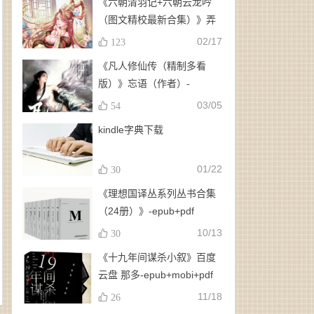
《六朝清羽记+六朝云龙吟
（图文精校最新合集）》弄
玉、龙璇（作者）-
02/17
123
epub+mobi+azw3
《凡人修仙传（精制多看
版）》忘语（作者）-
epub+mobi
03/05
54
kindle字典下载
01/22
30
《理想国译丛系列丛书合集
（24册）》-epub+pdf
10/13
30
《十九年间谋杀小叙》百度
云盘 那多-epub+mobi+pdf
11/18
26