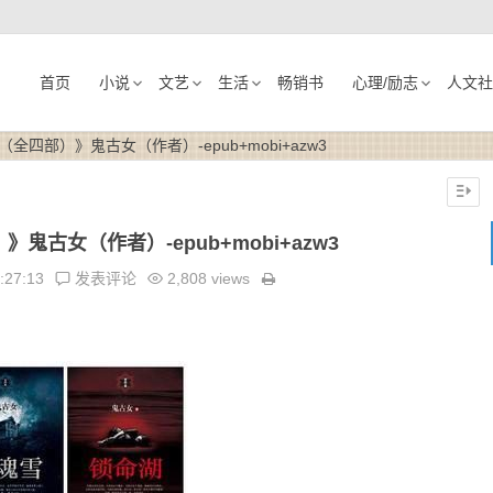
首页
小说
文艺
生活
畅销书
心理/励志
人文社
全四部）》鬼古女（作者）-epub+mobi+azw3
古女（作者）-epub+mobi+azw3
:27:13
发表评论
2,808 views