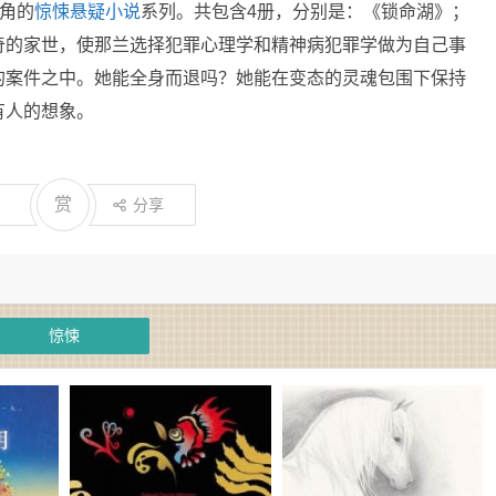
主角的
惊悚
悬疑
小说
系列。共包含4册，分别是：《锁命湖》；
奇的家世，使那兰选择犯罪心理学和精神病犯罪学做为自己事
的案件之中。她能全身而退吗？她能在变态的灵魂包围下保持
有人的想象。
赏
分享
惊悚