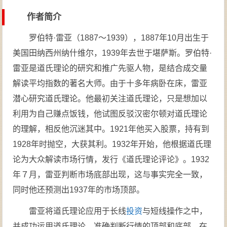
作者简介
罗伯特·雷亚（1887～1939），1887年10月出生于
美国田纳西州纳什维尔，1939年去世于堪萨斯。罗伯特·
雷亚是道氏理论的研究和推广先驱人物，是结合成交量
解读平均指数的著名大师。由于十多年病卧在床，雷亚
潜心研究道氏理论。他最初关注道氏理论，只是想加以
利用为自己赚点饭钱，他试图反驳汉密尔顿对道氏理论
的理解，相反他沉迷其中。1921年他买入股票，持有到
1928年时抛空，大获其利。1932年开始，他根据道氏理
论为大众解读市场行情，发行《道氏理论评论》。1932
年７月，雷亚判断市场底部出现，这与事实完全一致，
同时他还预测出1937年的市场顶部。
雷亚将道氏理论应用于长线
投资
与短线操作之中，
并成功运用道氏理论，准确判断行情的顶部和底部。在