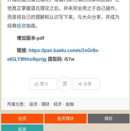
他真正掌握道氏理论之后，并未完全用之于自己操作，
而是将自己的理解和认识写下来，与大众分享，并成为
经典
投资
指南。
增加版本-pdf
链接:
https://pan.baidu.com/s/1nGrIlx-
eIGLY8Nho9qvrjg
提取码: i57w
赏
赞
0
分享
所属分类：
投资 · 理财
经济 · 金融
投资
投资理财
理财
股票