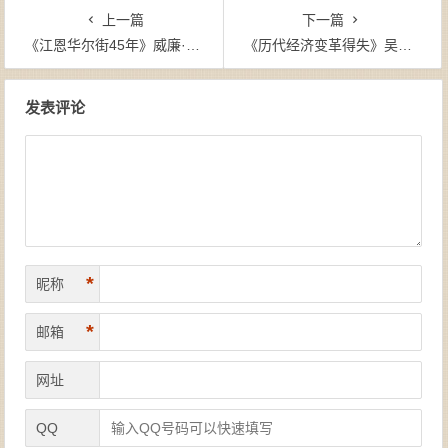
上一篇
下一篇
《江恩华尔街45年》威廉·D·江恩-mobi
《历代经济变革得失》吴晓波-mobi
文章导航
发表评论
*
昵称
*
邮箱
网址
QQ