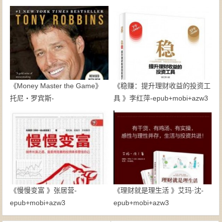
《Money Master the Game》
《稳赚：提升理财收益的投资工
托尼・罗宾斯-
具 》李红萍-epub+mobi+azw3
epub+mobi+azw3
《慢慢变富 》张居营-
《理财就是理生活 》艾玛·沈-
epub+mobi+azw3
epub+mobi+azw3