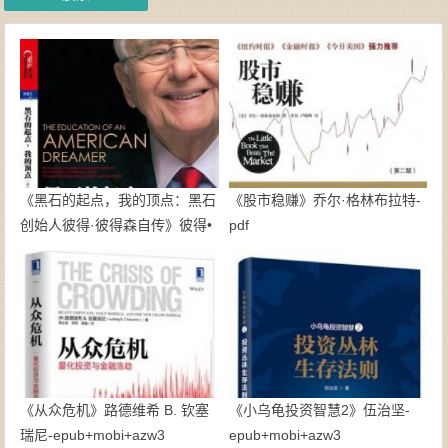
《黑石的起点，我的顶点：黑石
《股市稳赚》乔尔·格林布拉特-
创始人彼得·彼得森自传》彼得•
pdf
彼得森-epub+mobi+pdf
《从众危机》路德维希 B. 钦塞
《小乌龟投资智慧2》伍治坚-
瑞尼-epub+mobi+azw3
epub+mobi+azw3