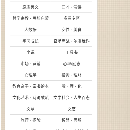
原版英文
口才 · 演讲
哲学宗教 · 思想启蒙
多看专区
大数据
女性 · 美食
学习成长
官场商战 · 尔虞我诈
小说
工具书
市场 · 营销
心理/励志
心理学
投资 · 理财
教育亲子 · 童书绘本
数 · 理 · 化
文化艺术 · 诗词歌赋
文学社会 · 人生百态
文章
文艺
旅行 · 探险
智慧 · 思想