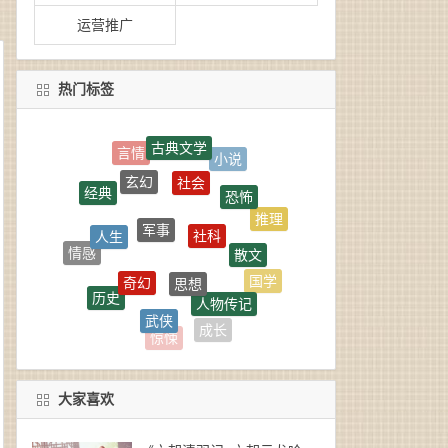
运营推广
热门标签
古典文学
社会
玄幻
恐怖
经典
军事
社科
人生
推理
散文
情感
思想
奇幻
国学
历史
人物传记
武侠
人物
思维
成长
惊悚
大家喜欢