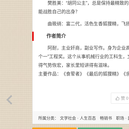
樊胜美：“胡同公主”，总是保持最精致
能战胜自己的出身？
曲筱绡：富二代，活色生香狐狸精，飞
作者简介
阿耐，主业奸商，副业写作。身为企业
个一”工程奖。这个从事机械行业的工科生
得气势恢宏，家长里短讲得有滋味。
主要作品：《食荤者》《最后的狐狸精》《
赞
0
所属分类：
文学社会 · 人生百态
畅销书
职场 ·