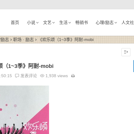
首页
小说
文艺
生活
畅销书
心理/励志
人文社
/励志
职场 · 励志
《欢乐颂（1~3季》阿耐-mobi
（1~3季》阿耐-mobi
:50:15
发表评论
1,938 views