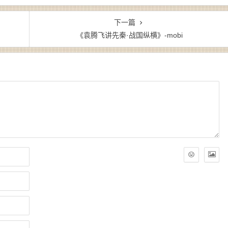
下一篇
《袁腾飞讲先秦·战国纵横》-mobi