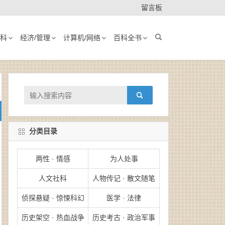
留言板
科
经济/管理
计算机/网络
百科全书
分类目录
两性 · 情感
为人处事
人文社科
人物传记 · 散文随笔
侦探悬疑 · 惊悚科幻
医学 · 法律
历史架空 · 热血战争
历史考古 · 政治军事