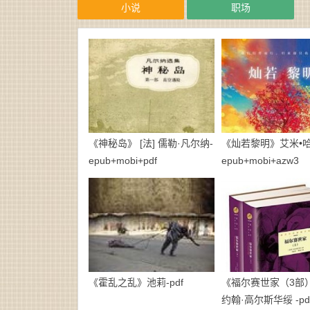
小说
职场
《神秘岛》 [法] 儒勒·凡尔纳-
《灿若黎明》艾米•哈
epub+mobi+pdf
epub+mobi+azw3
《霍乱之乱》池莉-pdf
《福尔赛世家（3部）》
约翰·高尔斯华绥 -pd