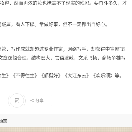
的妆容，然而再浓的妆也掩盖不了现实的残忍。要奋斗多久，才
扬跋扈，看人下碟。常做好事，但不一定都出自好心。
高管，写作成就却超过专业作家；网络写手，却获得中宣部“五
，文章逻辑合理，结构宏大，言语泼辣，文采飞扬，商场争雄写
余生》《不得往生》《都挺好》《大江东去》《欢乐颂》等。
赏
分享
 励志