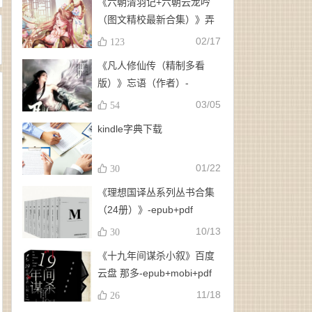
《六朝清羽记+六朝云龙吟
（图文精校最新合集）》弄
玉、龙璇（作者）-
02/17
123
epub+mobi+azw3
《凡人修仙传（精制多看
版）》忘语（作者）-
epub+mobi
03/05
54
kindle字典下载
01/22
30
《理想国译丛系列丛书合集
（24册）》-epub+pdf
10/13
30
《十九年间谋杀小叙》百度
云盘 那多-epub+mobi+pdf
11/18
26