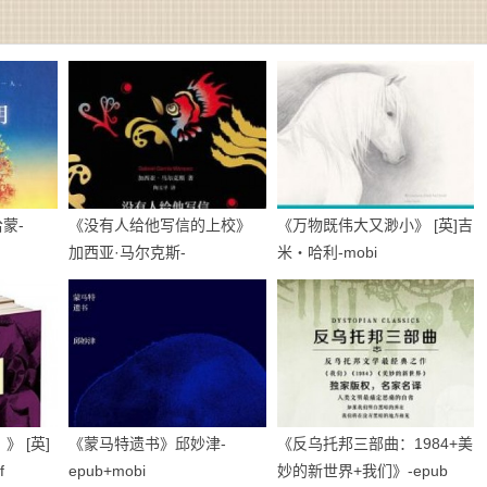
蒙-
《没有人给他写信的上校》
《万物既伟大又渺小》 [英]吉
加西亚·马尔克斯-
米・哈利-mobi
epub+mobi+azw3
 [英]
《蒙马特遗书》邱妙津-
《反乌托邦三部曲：1984+美
f
epub+mobi
妙的新世界+我们》-epub