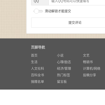
QQ
滑动解锁才能提交
页脚导航
首页
小说
文艺
生活
心理/励志
畅销书
人文社科
经济/管理
计算机/网络
百科全书
热门标签
投稿分享
捐赠名单
留言板