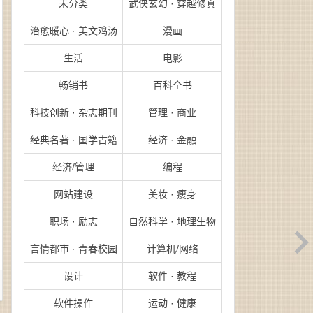
未分类
武侠玄幻 · 穿越修真
治愈暖心 · 美文鸡汤
漫画
生活
电影
畅销书
百科全书
科技创新 · 杂志期刊
管理 · 商业
经典名著 · 国学古籍
经济 · 金融
经济/管理
编程
网站建设
美妆 · 瘦身
职场 · 励志
自然科学 · 地理生物
言情都市 · 青春校园
计算机/网络
设计
软件 · 教程
软件操作
运动 · 健康