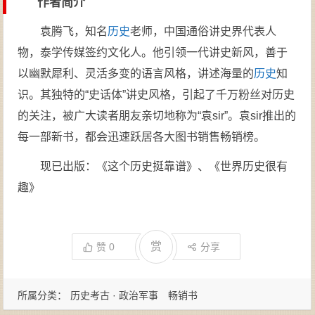
作者简介
袁腾飞，知名
历史
老师，中国通俗讲史界代表人
物，泰学传媒签约文化人。他引领一代讲史新风，善于
以幽默犀利、灵活多变的语言风格，讲述海量的
历史
知
识。其独特的“史话体”讲史风格，引起了千万粉丝对历史
的关注，被广大读者朋友亲切地称为“袁sir”。袁sir推出的
每一部新书，都会迅速跃居各大图书销售畅销榜。
现已出版：《这个历史挺靠谱》、《世界历史很有
趣》
赏
赞
0
分享
所属分类：
历史考古 · 政治军事
畅销书