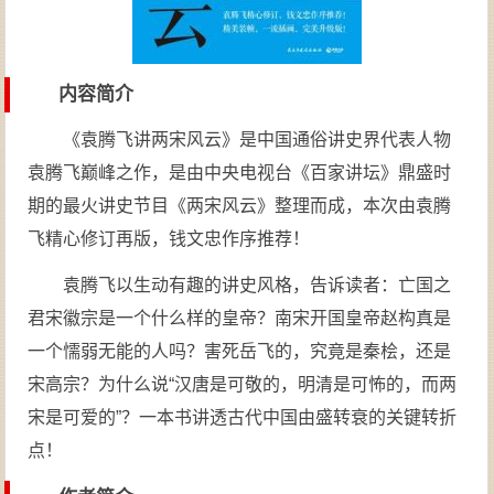
内容简介
《袁腾飞讲两宋风云》是中国通俗讲史界代表人物
袁腾飞巅峰之作，是由中央电视台《百家讲坛》鼎盛时
期的最火讲史节目《两宋风云》整理而成，本次由袁腾
飞精心修订再版，钱文忠作序推荐！
袁腾飞以生动有趣的讲史风格，告诉读者：亡国之
君宋徽宗是一个什么样的皇帝？南宋开国皇帝赵构真是
一个懦弱无能的人吗？害死岳飞的，究竟是秦桧，还是
宋高宗？为什么说“汉唐是可敬的，明清是可怖的，而两
宋是可爱的”？一本书讲透古代中国由盛转衰的关键转折
点！