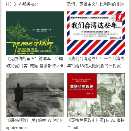
排）》齐邦媛-pdf
恐惧、英雄主义与比利时的非洲
殖民地》亚当·霍赫希尔德-pdf
《克虏伯的军火：德国军工巨鳄
《我们台湾这些年：一个台湾青
的兴衰》[美] 威廉·曼彻斯特-pdf
年写给13亿大陆同胞的一封家
书》廖信忠-epub+mobi
《拥抱战败》[美] 约翰·W·道尔-
《英格兰宪政史》英] F. W. 梅特
epub+mobi
兰-pdf