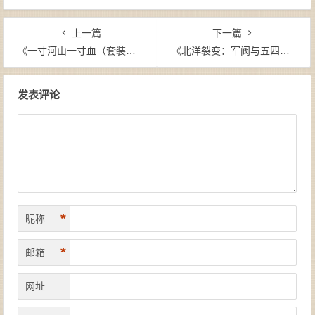
上一篇
下一篇
《一寸河山一寸血（套装全五册）》关河五十州-mobi
《北洋裂变：军阀与五四》张鸣-mobi
文章导航
发表评论
*
昵称
*
邮箱
网址