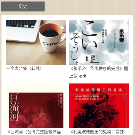
历史
一个大合集（转载）
《永乐帝：华夷秩序的完成》檀
上宽 -pdf
《巨流河（台湾完整版繁体竖
《利奥波德国王的鬼魂：贪婪、