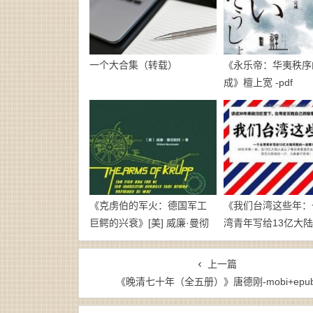
一个大合集（转载）
《永乐帝：华夷秩序
成》檀上宽 -pdf
《克虏伯的军火：德国军工
《我们台湾这些年：
巨鳄的兴衰》[美] 威廉·曼彻
湾青年写给13亿大
斯特-pdf
一封家书》廖信忠-
epub+mobi
上一篇
《晚清七十年（全五册）》唐德刚-mobi+epu