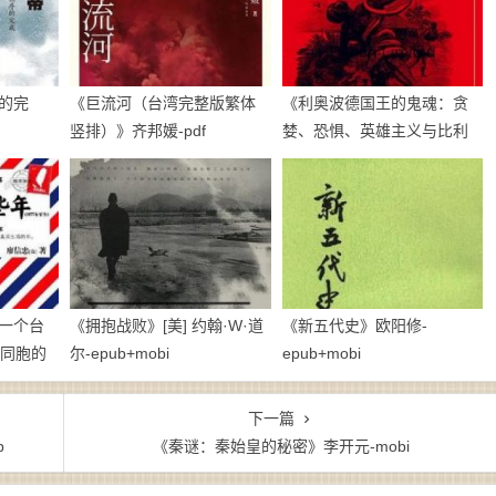
的完
《巨流河（台湾完整版繁体
《利奥波德国王的鬼魂：贪
竖排）》齐邦媛-pdf
婪、恐惧、英雄主义与比利
时的非洲殖民地》亚当·霍赫
希尔德-pdf
一个台
《拥抱战败》[美] 约翰·W·道
《新五代史》欧阳修-
陆同胞的
尔-epub+mobi
epub+mobi
下一篇
b
《秦谜：秦始皇的秘密》李开元-mobi