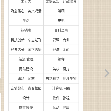
未分类
武侠玄幻 · 穿越修真
治愈暖心 · 美文鸡汤
漫画
生活
电影
畅销书
百科全书
科技创新 · 杂志期刊
管理 · 商业
经典名著 · 国学古籍
经济 · 金融
经济/管理
编程
网站建设
美妆 · 瘦身
职场 · 励志
自然科学 · 地理生物
言情都市 · 青春校园
计算机/网络
设计
软件 · 教程
软件操作
运动 · 健康