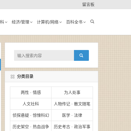
留言板
科
经济/管理
计算机/网络
百科全书
分类目录
两性 · 情感
为人处事
人文社科
人物传记 · 散文随笔
侦探悬疑 · 惊悚科幻
医学 · 法律
历史架空 · 热血战争
历史考古 · 政治军事