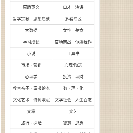
原版英文
口才 · 演讲
哲学宗教 · 思想启蒙
多看专区
大数据
女性 · 美食
学习成长
官场商战 · 尔虞我诈
小说
工具书
市场 · 营销
心理/励志
心理学
投资 · 理财
教育亲子 · 童书绘本
数 · 理 · 化
文化艺术 · 诗词歌赋
文学社会 · 人生百态
文章
文艺
旅行 · 探险
智慧 · 思想