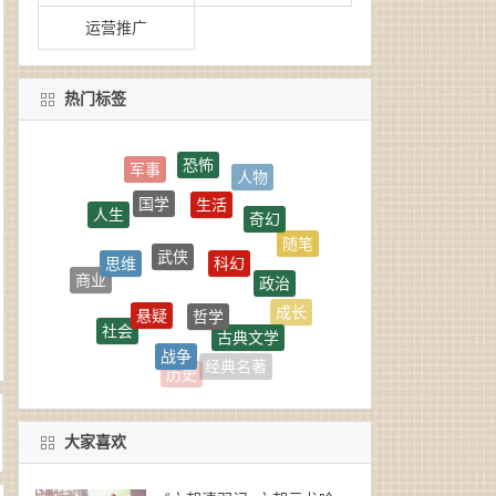
运营推广
热门标签
恐怖
人物
生活
国学
奇幻
人生
武侠
科幻
随笔
思维
政治
商业
哲学
悬疑
成长
社会
古典文学
战争
励志
科普
经典名著
历史
大家喜欢