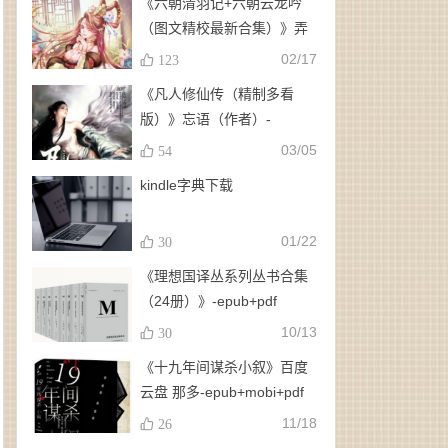
《六朝清羽记+六朝云龙吟
（图文精校最新合集）》弄
玉、龙璇（作者）-
02/17
123
epub+mobi+azw3
《凡人修仙传（精制多看
版）》忘语（作者）-
epub+mobi
03/05
54
kindle字典下载
01/22
30
《理想国译丛系列丛书合集
（24册）》-epub+pdf
10/13
30
《十九年间谋杀小叙》百度
云盘 那多-epub+mobi+pdf
11/18
26