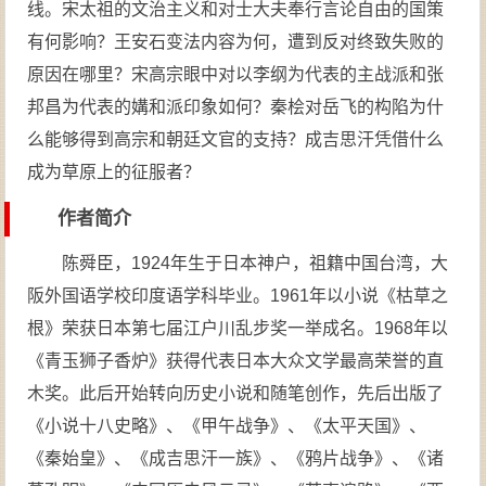
线。宋太祖的文治主义和对士大夫奉行言论自由的国策
有何影响？王安石变法内容为何，遭到反对终致失败的
原因在哪里？宋高宗眼中对以李纲为代表的主战派和张
邦昌为代表的媾和派印象如何？秦桧对岳飞的构陷为什
么能够得到高宗和朝廷文官的支持？成吉思汗凭借什么
成为草原上的征服者？
作者简介
陈舜臣，1924年生于日本神户，祖籍中国台湾，大
阪外国语学校印度语学科毕业。1961年以小说《枯草之
根》荣获日本第七届江户川乱步奖一举成名。1968年以
《青玉狮子香炉》获得代表日本大众文学最高荣誉的直
木奖。此后开始转向历史小说和随笔创作，先后出版了
《小说十八史略》、《甲午战争》、《太平天国》、
《秦始皇》、《成吉思汗一族》、《鸦片战争》、《诸