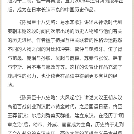
版为十二卷，也一再再版，直到2006年还有新的版本出
版，成为在日本长销不衰的中国历史作品。
《陈舜臣十八史略：易水悲歌》讲述从神话时代到
秦朝末期这段时间内次第出场的历史人物和与他们有关
的历史进程。作者擅于把握互相关联着的性格命运截然
不同的人物之间的对比和冲突：管仲与鲍叔牙、伍子胥
与范蠡、庞涓与孙膑、吴起与商鞅、苏秦与张仪、韩非
与李斯、吕不韦与嬴政等等。这样的设置让作品充满了
戏剧性的张力，也让读者在品读中得到更多有益的经
验。
《陈舜臣十八史略：大风起兮》讲述大汉王朝从汉
高祖百战创业到汉武帝黄金时代，之后国运日蹇，终至
王莽篡汉；尔后刘秀剪灭群雄，建立东汉，在经历了“明
章之治”后，幼帝、外戚、宦官成为主角，历史终于走到
了合久必分的东汉末年。豪放大气的英雄主义是本书贯