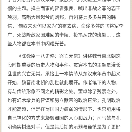
彻的主题。择主而事的智者张良、喊出非战之罪的霸王
项羽，高唱大风起兮的刘邦，自诩将兵多多益善的韩
信，“匈奴未灭何以家为”的霍去病，命途多舛的飞将军李
广、死战降敌家国难回的李陵、投笔从戎的班超……这
些人物都在本书中闪耀光芒。
《陈舜臣十八史略：兴亡无常》讲述魏晋南北朝这
段时期重要的历史人物和事件。贯穿本书的主题是漫长
乱世的兴亡无常。承接上一本情节从东汉末年黄巾起义
开始，魏晋南北朝的乱世就此展开。作者笔下的人物，
有与传统形象不同之的精彩之处。董卓除了残暴之外，
也有幻术增兵的智谋和另立献帝的政治直觉；孔明政治
才能高超，但是在蜀国国力疲弱的情形下，也只能用将
自己神化的方式来凝聚蜀国的人心和战力；司马懿与孔
明确实棋逢对手，但是其后期的示弱与谨慎是为了更好