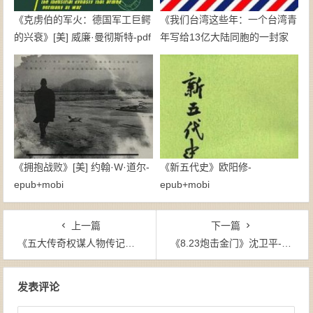
《克虏伯的军火：德国军工巨鳄
《我们台湾这些年：一个台湾青
的兴衰》[美] 威廉·曼彻斯特-pdf
年写给13亿大陆同胞的一封家
书》廖信忠-epub+mobi
《拥抱战败》[美] 约翰·W·道尔-
《新五代史》欧阳修-
epub+mobi
epub+mobi
上一篇
下一篇
《五大传奇权谋人物传记（套装共5册）》度阴山-azw3
《8.23炮击金门》沈卫平-mobi
文章导航
发表评论