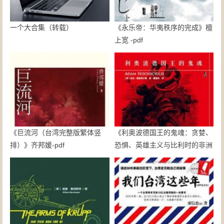
一个大合集（转载）
《永乐帝：华夷秩序的完成》檀
上宽 -pdf
《巨流河（台湾完整版繁体竖
《利奥波德国王的鬼魂：贪婪、
排）》齐邦媛-pdf
恐惧、英雄主义与比利时的非洲
殖民地》亚当·霍赫希尔德-pdf