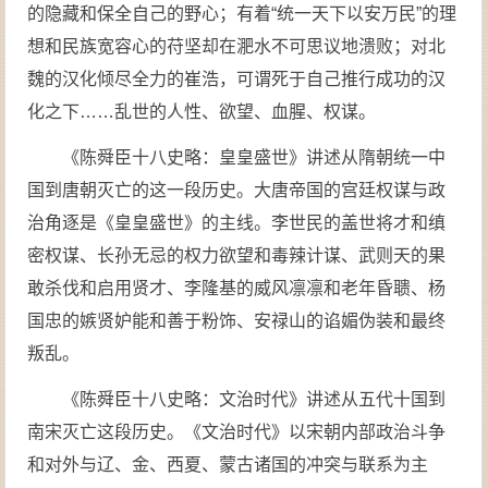
的隐藏和保全自己的野心；有着“统一天下以安万民”的理
想和民族宽容心的苻坚却在淝水不可思议地溃败；对北
魏的汉化倾尽全力的崔浩，可谓死于自己推行成功的汉
化之下……乱世的人性、欲望、血腥、权谋。
《陈舜臣十八史略：皇皇盛世》讲述从隋朝统一中
国到唐朝灭亡的这一段历史。大唐帝国的宫廷权谋与政
治角逐是《皇皇盛世》的主线。李世民的盖世将才和缜
密权谋、长孙无忌的权力欲望和毒辣计谋、武则天的果
敢杀伐和启用贤才、李隆基的威风凛凛和老年昏聩、杨
国忠的嫉贤妒能和善于粉饰、安禄山的谄媚伪装和最终
叛乱。
《陈舜臣十八史略：文治时代》讲述从五代十国到
南宋灭亡这段历史。《文治时代》以宋朝内部政治斗争
和对外与辽、金、西夏、蒙古诸国的冲突与联系为主