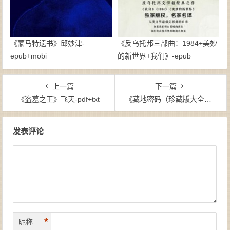
《蒙马特遗书》邱妙津-
《反乌托邦三部曲：1984+美妙
epub+mobi
的新世界+我们》-epub
上一篇
下一篇
《盗墓之王》飞天-pdf+txt
《藏地密码（珍藏版大全集）》何马-mobi+epub
文章导航
发表评论
*
昵称