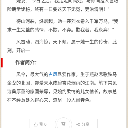
她说：“今日之后，我定走向高处，与你同担人世艰
险朝堂诡秘，终有一日要这天下无冤，吏治清明！”
待山河裂，烽烟起，她一袭烈衣卷入千军万马，“我
求一生完整的感情，不欺，不弃。欺我者，我永弃！”
风雷动，四海惊，天下倾，属于她一生的传奇，此
刻，开启—
作者简介：
凤今，最大气的
古风
悬爱作家。生于燕赵悲歌铁马
金戈的北国，却爱天水成碧杏花烟雨的江南。笔下常见
沧桑厚重的家国荣辱，见婉约柔情的儿女情长，故事总
在不经意处入得心来，道尽一段人间春色。
赏
赞
0
分享