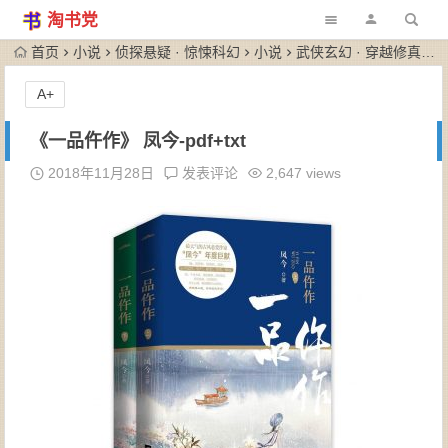
淘书党
首页
小说
侦探悬疑 · 惊悚科幻
小说
武侠玄幻 · 穿越修真
《
A+
《一品仵作》 凤今-pdf+txt
2018年11月28日
发表评论
2,647 views