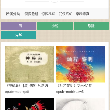
所属分类：
侦探悬疑 · 惊悚科幻
武侠玄幻 · 穿越修真
古风
小说
悬疑
穿越
《神秘岛》 [法] 儒勒·凡尔纳-
《灿若黎明》艾米•哈蒙-
epub+mobi+pdf
epub+mobi+azw3