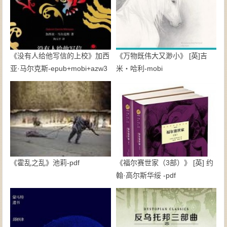
《没有人给他写信的上校》加西
《万物既伟大又渺小》 [英]吉
亚·马尔克斯-epub+mobi+azw3
米・哈利-mobi
《霍乱之乱》池莉-pdf
《福尔赛世家（3部）》 [英] 约
翰·高尔斯华绥 -pdf