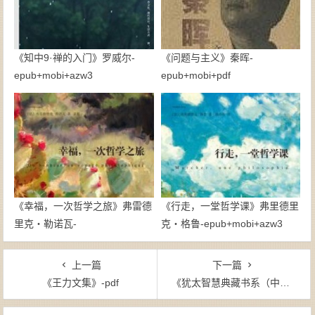
《知中9·禅的入门》罗威尔-
《问题与主义》秦晖-
epub+mobi+azw3
epub+mobi+pdf
《幸福，一次哲学之旅》弗雷德
《行走，一堂哲学课》弗里德里
里克・勒诺瓦-
克・格鲁-epub+mobi+azw3
epub+mobi+azw3
上一篇
下一篇
《王力文集》-pdf
《犹太智慧典藏书系（中亚，套装共10册）》贺雄飞（编者）-epub+mobi+azw3
文章导航