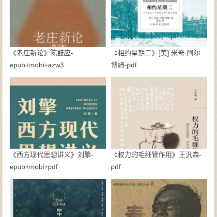
《老庄新论》陈鼓应-
《相约星期二》[美] 米奇·阿尔
epub+mobi+azw3
博姆-pdf
《西方现代思想讲义》刘擎-
《权力的毛细管作用》王汎森-
epub+mobi+pdf
pdf