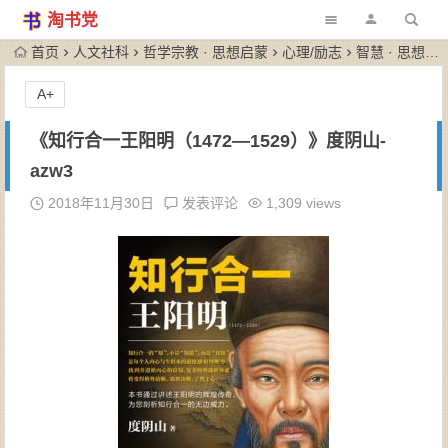
淘书党
首页
人文社科
哲学宗教 · 思想启蒙
心理/励志
智慧 · 思想
A+
《知行合一王阳明（1472—1529）》度阴山-
azw3
2018年11月30日
发表评论
1,309 views