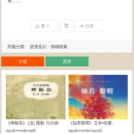
老……
赏
赞
0
分享
所属分类：
武侠玄幻 · 穿越修真
小说
武侠
《神秘岛》 [法] 儒勒·凡尔纳-
《灿若黎明》艾米•哈蒙-
epub+mobi+pdf
epub+mobi+azw3