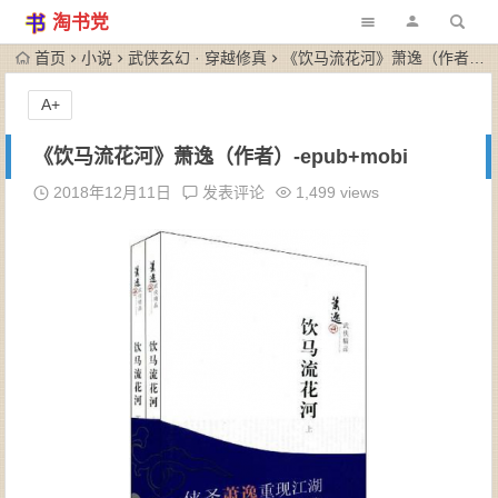
淘书党
首页
小说
武侠玄幻 · 穿越修真
《饮马流花河》萧逸（作者）-epub+mobi
A+
《饮马流花河》萧逸（作者）-epub+mobi
2018年12月11日
发表评论
1,499 views