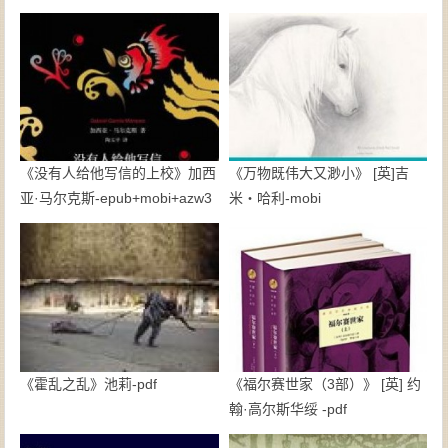
《没有人给他写信的上校》加西
《万物既伟大又渺小》 [英]吉
亚·马尔克斯-epub+mobi+azw3
米・哈利-mobi
《霍乱之乱》池莉-pdf
《福尔赛世家（3部）》 [英] 约
翰·高尔斯华绥 -pdf