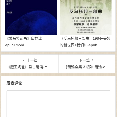
《蒙马特遗书》邱妙津-
《反乌托邦三部曲：1984+美妙
epub+mobi
的新世界+我们》-epub
上一篇
下一篇
《魔王奶爸》盘古混沌-mobi+epub+azw3+pdf+txt
《萧逸全集 31部》萧逸-epub+txt
文章导航
发表评论