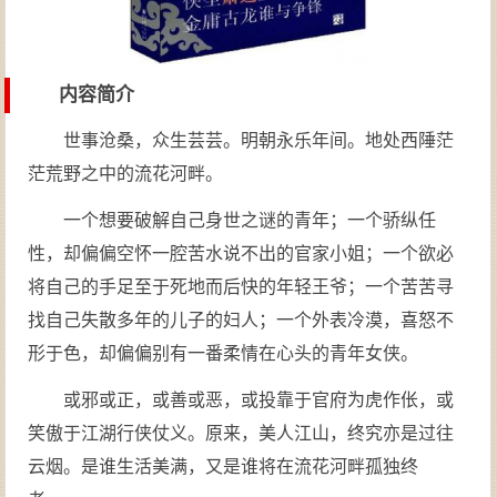
内容简介
世事沧桑，众生芸芸。明朝永乐年间。地处西陲茫
茫荒野之中的流花河畔。
一个想要破解自己身世之谜的青年；一个骄纵任
性，却偏偏空怀一腔苦水说不出的官家小姐；一个欲必
将自己的手足至于死地而后快的年轻王爷；一个苦苦寻
找自己失散多年的儿子的妇人；一个外表冷漠，喜怒不
形于色，却偏偏别有一番柔情在心头的青年女侠。
或邪或正，或善或恶，或投靠于官府为虎作伥，或
笑傲于江湖行侠仗义。原来，美人江山，终究亦是过往
云烟。是谁生活美满，又是谁将在流花河畔孤独终