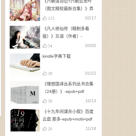
《六朝清羽记+六朝云龙吟
（图文精校最新合集）》弄
玉、龙璇（作者）-
02/17
123
epub+mobi+azw3
《凡人修仙传（精制多看
版）》忘语（作者）-
epub+mobi
03/05
54
kindle字典下载
01/22
30
《理想国译丛系列丛书合集
（24册）》-epub+pdf
10/13
30
《十九年间谋杀小叙》百度
云盘 那多-epub+mobi+pdf
11/18
26