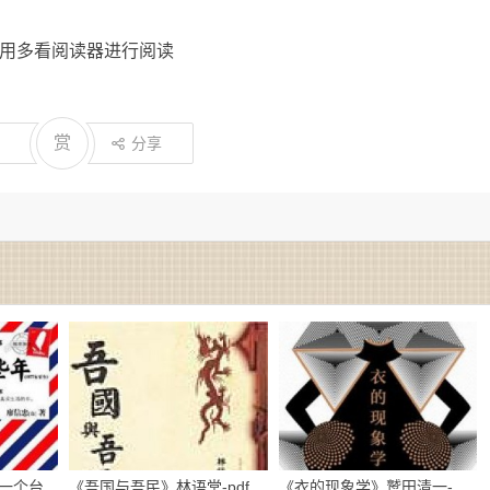
使用多看阅读器进行阅读
赏
分享
一个台
《吾国与吾民》林语堂-pdf
《衣的现象学》鹫田清一-