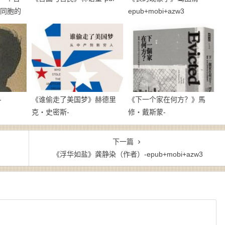
陆同胞的
epub+mobi+azw3
-
《谁偷走了美国梦》赫德里
《下一个家在何方？》馬
克・史密斯-
修・戴斯蒙-
epub+mobi+azw3
epub+mobi+azw3
下一篇
《浮华如盐》龚静染（作者）-epub+mobi+azw3