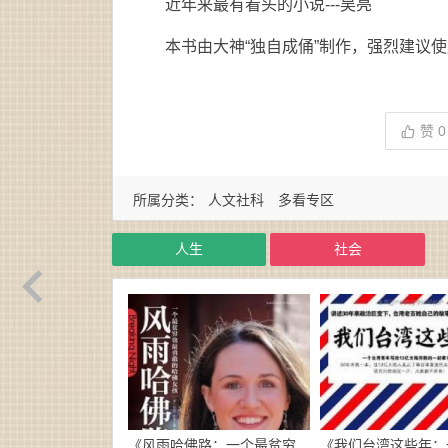
近年来最有看头的小说---吴亮
本书由大神“独自成俑”制作，强烈建议
赞
0
所属分类：
人文社科
多看专区
人生
社会
《风雨哈佛路：一个最贫穷
《我们台湾这些年：