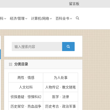
留言板
科
经济/管理
计算机/网络
百科全书
分类目录
两性 · 情感
为人处事
人文社科
人物传记 · 散文随笔
侦探悬疑 · 惊悚科幻
医学 · 法律
历史架空 · 热血战争
历史考古 · 政治军事