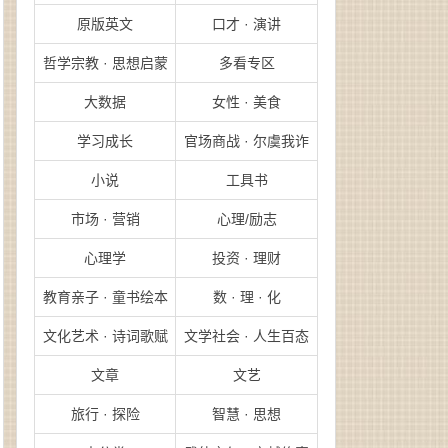
原版英文
口才 · 演讲
哲学宗教 · 思想启蒙
多看专区
大数据
女性 · 美食
学习成长
官场商战 · 尔虞我诈
小说
工具书
市场 · 营销
心理/励志
心理学
投资 · 理财
教育亲子 · 童书绘本
数 · 理 · 化
文化艺术 · 诗词歌赋
文学社会 · 人生百态
文章
文艺
旅行 · 探险
智慧 · 思想