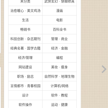
未分类
武侠玄幻 · 穿越修真
治愈暖心 · 美文鸡汤
漫画
生活
电影
畅销书
百科全书
科技创新 · 杂志期刊
管理 · 商业
经典名著 · 国学古籍
经济 · 金融
经济/管理
编程
网站建设
美妆 · 瘦身
职场 · 励志
自然科学 · 地理生物
言情都市 · 青春校园
计算机/网络
设计
软件 · 教程
软件操作
运动 · 健康