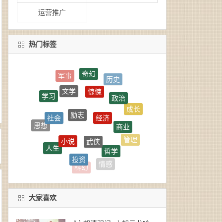
运营推广
热门标签
奇幻
历史
惊悚
文学
政治
学习
励志
经济
成长
社会
商业
思想
武侠
小说
管理
人生
哲学
投资
言情
金融
情感
科幻
大家喜欢