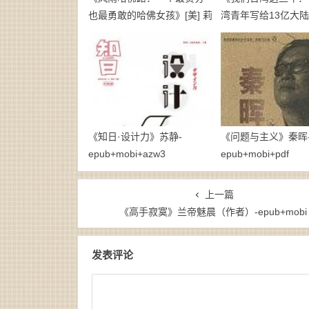
也最勇敢的哈佛女孩》[美] 莉
湾青年写给13亿大
丝·默里-mobi
一封家书》廖信忠-
epub+mobi
《知日·设计力》苏静-
《问题与主义》秦晖
epub+mobi+azw3
epub+mobi+pdf
上一篇
《高手寂寞》兰帝魅晨（作者）-epub+mobi
发表评论