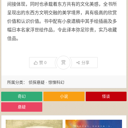
间接体现，同时也承载着东方共有的文化美感，全书所
呈现出的东西方文明交融的美学境界，具有极高的欣赏
价值和认识价值。书中配有小泉遗稿中其手绘插画及多
幅日本名家浮世绘作品，令此译本弥足珍贵，实乃收藏
佳品。
赏
赞
0
分享
所属分类：
侦探悬疑 · 惊悚科幻
奇幻
小说
怪谈
悬疑