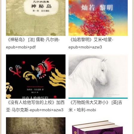
《神秘岛》 [法] 儒勒·凡尔纳-
《灿若黎明》艾米•哈蒙-
epub+mobi+pdf
epub+mobi+azw3
《没有人给他写信的上校》加西
《万物既伟大又渺小》 [英]吉
亚·马尔克斯-epub+mobi+azw3
米・哈利-mobi