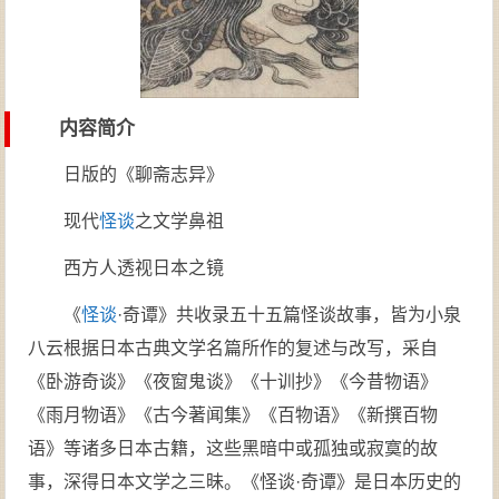
内容简介
日版的《聊斋志异》
现代
怪谈
之文学鼻祖
西方人透视日本之镜
《
怪谈
·奇谭》共收录五十五篇怪谈故事，皆为小泉
八云根据日本古典文学名篇所作的复述与改写，采自
《卧游奇谈》《夜窗鬼谈》《十训抄》《今昔物语》
《雨月物语》《古今著闻集》《百物语》《新撰百物
语》等诸多日本古籍，这些黑暗中或孤独或寂寞的故
事，深得日本文学之三昧。《怪谈·奇谭》是日本历史的