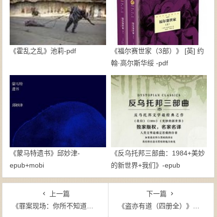
《霍乱之乱》池莉-pdf
《福尔赛世家（3部）》 [英] 约
翰·高尔斯华绥 -pdf
《蒙马特遗书》邱妙津-
《反乌托邦三部曲：1984+美妙
epub+mobi
的新世界+我们》-epub
上一篇
下一篇
《罪案现场：你所不知道的刑侦(全三册)》徐龙震（作者）-epub+mobi
《盗亦有道（四册全）》何许人（作者）-epub+mobi