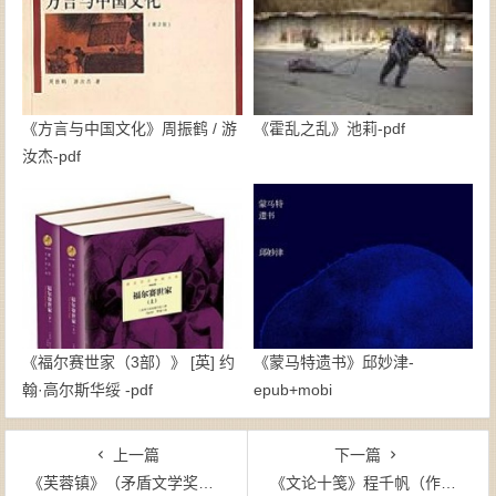
《方言与中国文化》周振鹤 / 游
《霍乱之乱》池莉-pdf
汝杰-pdf
《福尔赛世家（3部）》 [英] 约
《蒙马特遗书》邱妙津-
翰·高尔斯华绥 -pdf
epub+mobi
上一篇
下一篇
《芙蓉镇》（矛盾文学奖获奖作品）古华（作者）-epub+mobi+azw3
《文论十笺》程千帆（作者）-mobi