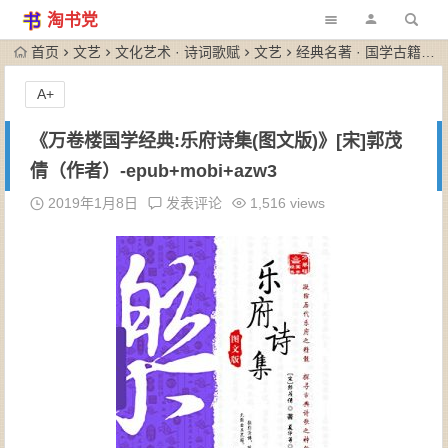
淘书党
首页
文艺
文化艺术 · 诗词歌赋
文艺
经典名著 · 国学古籍
《
A+
《万卷楼国学经典:乐府诗集(图文版)》[宋]郭茂
倩（作者）-epub+mobi+azw3
2019年1月8日
发表评论
1,516 views