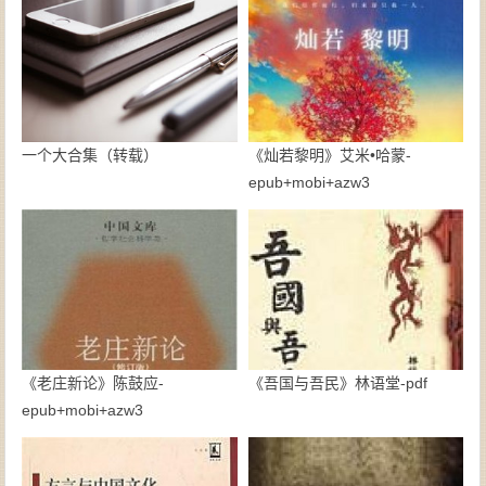
一个大合集（转载）
《灿若黎明》艾米•哈蒙-
epub+mobi+azw3
《老庄新论》陈鼓应-
《吾国与吾民》林语堂-pdf
epub+mobi+azw3