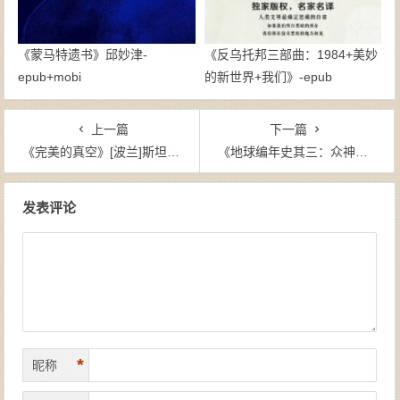
《蒙马特遗书》邱妙津-
《反乌托邦三部曲：1984+美妙
epub+mobi
的新世界+我们》-epub
上一篇
下一篇
《完美的真空》[波兰]斯坦尼斯拉夫·莱姆（作者）-epub+mobi+azw3
《地球编年史其三：众神与人类的战争》[美]撒迦利亚·西琴（作者）宋易（作者）-epub+mobi
文章导航
发表评论
*
昵称