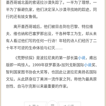
墨西哥城北面的索诺拉沙漠失踪了。一半为了理想，一
半为了躲避仇家，他们决定深入沙漠寻找她的踪迹，同
行的还有妓女鲁佩。
离开墨西哥城后，他们被目击到在巴黎、特拉维
夫、维也纳和巴塞罗那出没，干各种零工为生，却从未
有人看过他们写的任何一行诗！年轻的诗人们经历了二
十年不可逆的生命体验与幻灭……
《荒野侦探》是波拉尼奥的第一部长篇
小说
，甫出
版即一鸣惊人。1999年获罗慕洛•加列戈斯国际
小说
奖、
智利国家图书协会大奖等，也因此让波拉尼奥扬名国际
文坛，从此跻身拉丁美洲一流作家之列，称他为最具原
创性、自马尔克斯以来最重要的作家。