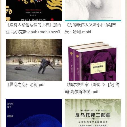
《没有人给他写信的上校》加西
《万物既伟大又渺小》 [英]吉
亚·马尔克斯-epub+mobi+azw3
米・哈利-mobi
《霍乱之乱》池莉-pdf
《福尔赛世家（3部）》 [英] 约
翰·高尔斯华绥 -pdf