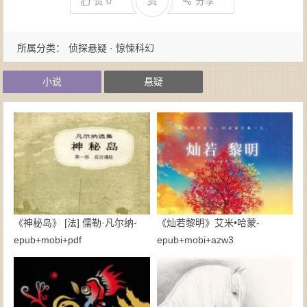
赏
赞
0
分享
所属分类：
侦探悬疑 · 惊悚科幻
小说
悬疑
《神秘岛》 [法] 儒勒·凡尔纳-
《灿若黎明》艾米•哈蒙-
epub+mobi+pdf
epub+mobi+azw3