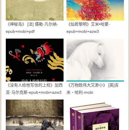
《神秘岛》 [法] 儒勒·凡尔纳-
《灿若黎明》艾米•哈蒙-
epub+mobi+pdf
epub+mobi+azw3
《没有人给他写信的上校》加西
《万物既伟大又渺小》 [英]吉
亚·马尔克斯-epub+mobi+azw3
米・哈利-mobi