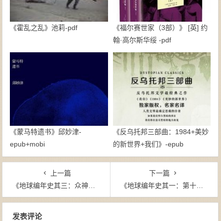
《霍乱之乱》池莉-pdf
《福尔赛世家（3部）》 [英] 约
翰·高尔斯华绥 -pdf
《蒙马特遗书》邱妙津-
《反乌托邦三部曲：1984+美妙
epub+mobi
的新世界+我们》-epub
上一篇
下一篇
《地球编年史其三：众神与人类的战争》[美]撒迦利亚·西琴（作者）宋易（作者）-epub+mobi
《地球编年史其一：第十二个天体》[美]撒迦利亚·西琴（作者）宋易（译者）-epub+mobi
文章导航
发表评论