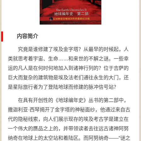
内容简介
究竟是谁修建了埃及金字塔？从最早的时候起，人
类就思考着宇宙、生命……和来世的不解之谜。一些幸
运的凡人是在何时何地加入到诸神行列的？位于吉萨的
巨大而复杂的建筑物是埃及法老们通往永生的大门，还
是星际旅行者为了登陆地球而修建的脉冲信号站？
在具有开创性的《地球编年史》丛书的第二部中，
撒迦利亚·西琴揭开了金字塔的神秘面纱，他通过来自古
代的隐秘线索，向人们展示现存的埃及考古学是建立在
一个伟大的赝品之上的，并带领读者去往远古诸神阿努
纳奇在地球上的太空站和着陆区。而阿努纳奇——“谜之