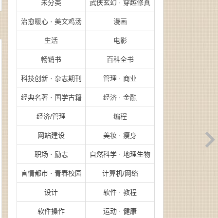
未分类
武侠玄幻 · 穿越修真
治愈暖心 · 美文鸡汤
漫画
生活
电影
畅销书
百科全书
科技创新 · 杂志期刊
管理 · 商业
经典名著 · 国学古籍
经济 · 金融
经济/管理
编程
网站建设
美妆 · 瘦身
职场 · 励志
自然科学 · 地理生物
言情都市 · 青春校园
计算机/网络
设计
软件 · 教程
软件操作
运动 · 健康