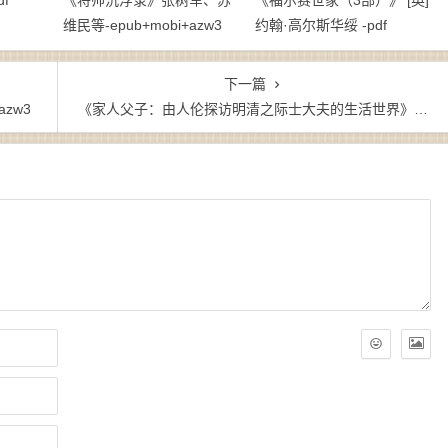
f
《将帅沉浮录》张树军、苏
《福尔赛世家（3部）》 [英]
维民等-epub+mobi+azw3
约翰·高尔斯华绥 -pdf
下一篇
azw3
《家人父子：由人伦探访明清之际士大夫的生活世界》赵园（作者）-epub+mobi+azw3