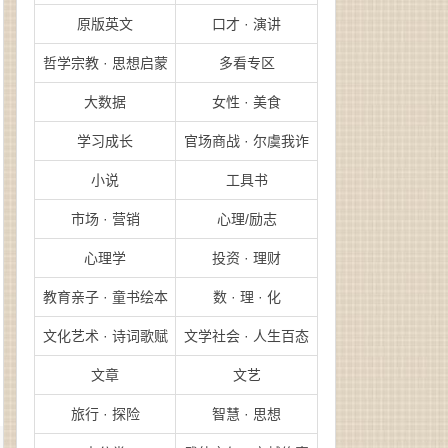
原版英文
口才 · 演讲
哲学宗教 · 思想启蒙
多看专区
大数据
女性 · 美食
学习成长
官场商战 · 尔虞我诈
小说
工具书
市场 · 营销
心理/励志
心理学
投资 · 理财
教育亲子 · 童书绘本
数 · 理 · 化
文化艺术 · 诗词歌赋
文学社会 · 人生百态
文章
文艺
旅行 · 探险
智慧 · 思想