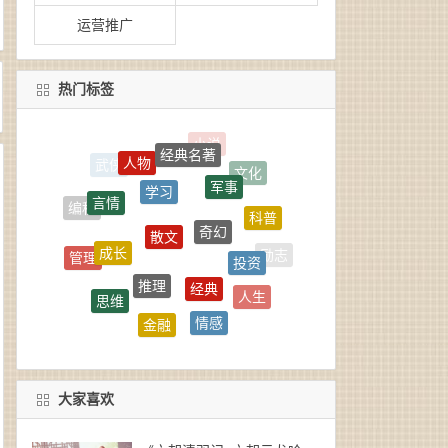
运营推广
热门标签
经典名著
人物
学习
军事
言情
奇幻
散文
科普
编程
成长
投资
管理
励志
推理
经典
思维
人生
恐怖
金融
情感
社会
商业
随笔
大家喜欢