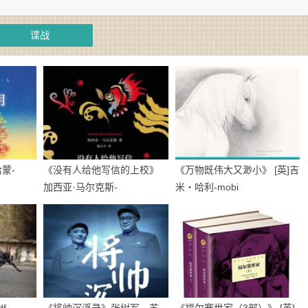
谍战
蒙-
《没有人给他写信的上校》
《万物既伟大又渺小》 [英]吉
加西亚·马尔克斯-
米・哈利-mobi
epub+mobi+azw3