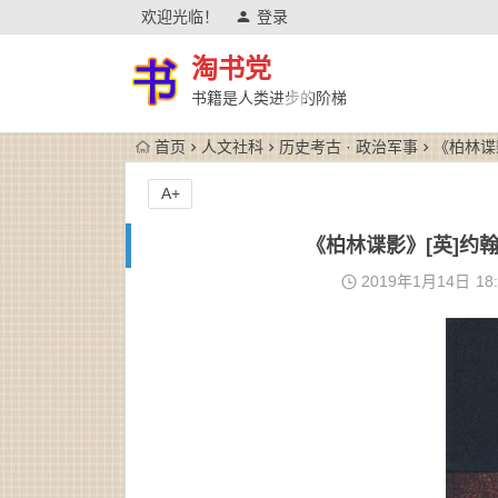
欢迎光临！
登录
淘书党
书籍是人类进步的阶梯
首页
人文社科
历史考古 · 政治军事
《柏林谍影
A+
《柏林谍影》[英]约翰·
2019年1月14日
18