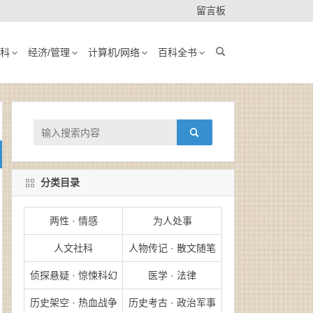
留言板
科
经济/管理
计算机/网络
百科全书
分类目录
两性 · 情感
为人处事
人文社科
人物传记 · 散文随笔
侦探悬疑 · 惊悚科幻
医学 · 法律
历史架空 · 热血战争
历史考古 · 政治军事