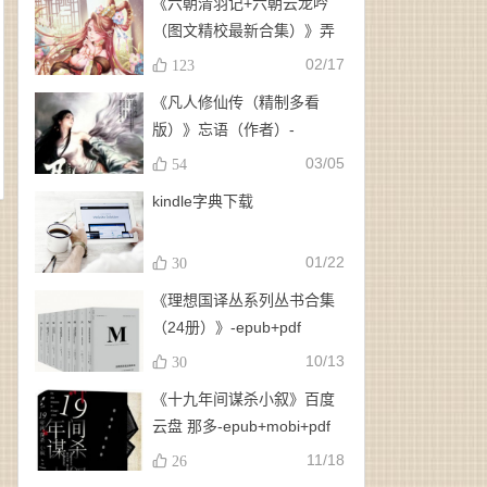
《六朝清羽记+六朝云龙吟
（图文精校最新合集）》弄
玉、龙璇（作者）-
02/17
123
epub+mobi+azw3
《凡人修仙传（精制多看
版）》忘语（作者）-
epub+mobi
03/05
54
kindle字典下载
01/22
30
《理想国译丛系列丛书合集
（24册）》-epub+pdf
10/13
30
《十九年间谋杀小叙》百度
云盘 那多-epub+mobi+pdf
11/18
26