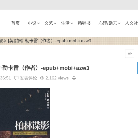
首页
小说
文艺
生活
畅销书
心理/励志
人文社
》[英]约翰·勒卡雷（作者）-epub+mobi+azw3
勒卡雷（作者）-epub+mobi+azw3
:36:51
发表评论
2,162 views