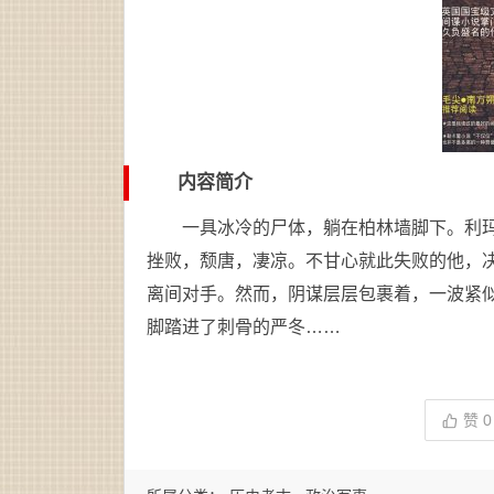
内容简介
一具冰冷的尸体，躺在柏林墙脚下。利
挫败，颓唐，凄凉。不甘心就此失败的他，
离间对手。然而，阴谋层层包裹着，一波紧
脚踏进了刺骨的严冬……
赞
0