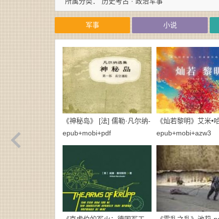
所属分类：
历史考古 · 政治军事
军事
小说
《神秘岛》 [法] 儒勒·凡尔纳-
《灿若黎明》艾米•哈
epub+mobi+pdf
epub+mobi+azw3