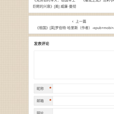
《克虏伯的军火：德国军工
《霍乱之乱》池莉-pd
巨鳄的兴衰》[美] 威廉·曼彻
斯特-pdf
上一篇
《祖国》[英]罗伯特·哈里斯（作者）-epub+mobi+
发表评论
*
昵称
*
邮箱
网址