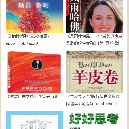
《灿若黎明》艾米•哈蒙-
《风雨哈佛路：一个最贫穷也最
epub+mobi+azw3
勇敢的哈佛女孩》[美] 莉丝·默
里-mobi
《财富自由之路》李笑来-pdf
《羊皮卷大全集(超值白金版)》
阿瑞丝 / 阿瑞丝 -epub+mobi