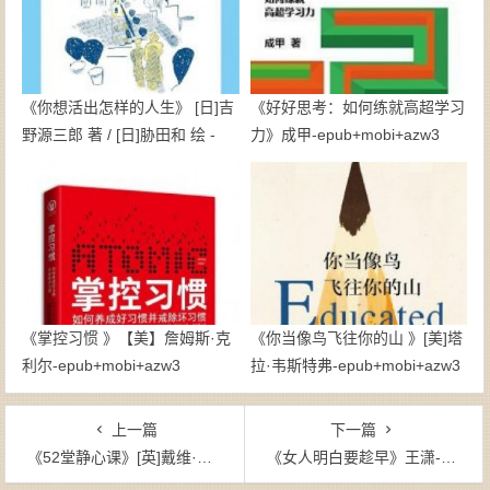
《你想活出怎样的人生》 [日]吉
《好好思考：如何练就高超学习
野源三郎 著 / [日]胁田和 绘 -
力》成甲-epub+mobi+azw3
epub+mobi
《掌控习惯 》【美】詹姆斯·克
《你当像鸟飞往你的山 》[美]塔
利尔-epub+mobi+azw3
拉·韦斯特弗-epub+mobi+azw3
上一篇
下一篇
《52堂静心课》[英]戴维·方坦纳（作者）-epub+mobi
《女人明白要趁早》王潇-pdf