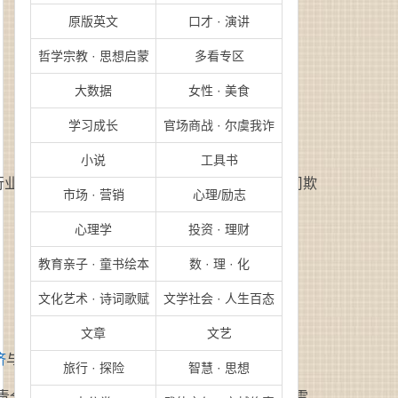
原版英文
口才 · 演讲
哲学宗教 · 思想启蒙
多看专区
大数据
女性 · 美食
学习成长
官场商战 · 尔虞我诈
小说
工具书
行业、财务分析方法、价值度量、市场价格、公司欺
市场 · 营销
心理/励志
心理学
投资 · 理财
教育亲子 · 童书绘本
数 · 理 · 化
文化艺术 · 诗词歌赋
文学社会 · 人生百态
文章
文艺
济
与金融研究中心主任。
旅行 · 探险
智慧 · 思想
责全书的主题设置与内容整理。他还著有《向格雷