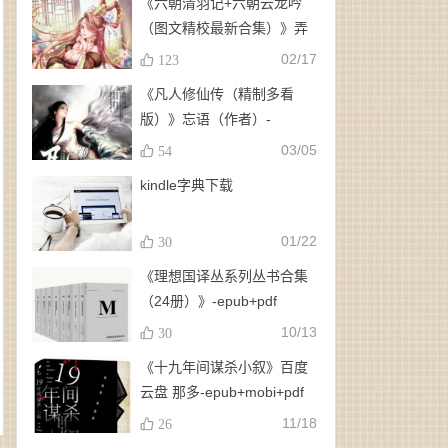
《六朝清羽记+六朝云龙吟
（图文精校最新合集）》弄
玉、龙璇（作者）-
02/17
123
epub+mobi+azw3
《凡人修仙传（精制多看
版）》忘语（作者）-
epub+mobi
03/05
54
kindle字典下载
01/22
30
《理想国译丛系列丛书合集
（24册）》-epub+pdf
10/13
30
《十九年间谋杀小叙》百度
云盘 那多-epub+mobi+pdf
11/18
26