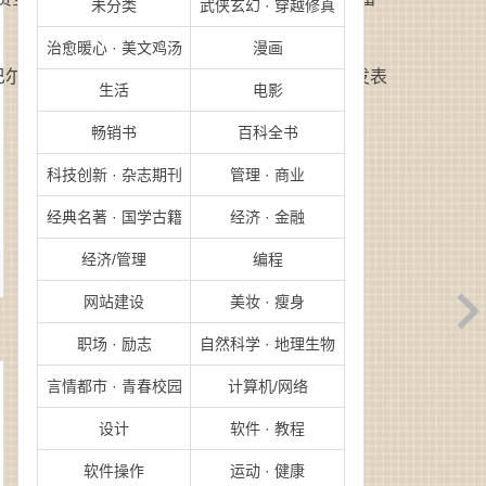
未分类
武侠玄幻 · 穿越修真
治愈暖心 · 美文鸡汤
漫画
巴尔的摩太阳报》《金融时报》《纽约时报》上发表
生活
电影
畅销书
百科全书
科技创新 · 杂志期刊
管理 · 商业
经典名著 · 国学古籍
经济 · 金融
经济/管理
编程
网站建设
美妆 · 瘦身
职场 · 励志
自然科学 · 地理生物
言情都市 · 青春校园
计算机/网络
设计
软件 · 教程
软件操作
运动 · 健康