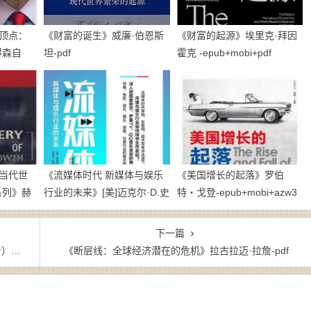
顶点：
《财富的诞生》威廉·伯恩斯
《财富的起源》埃里克·拜因
得森自
坦-pdf
霍克 -epub+mobi+pdf
当代世
《流媒体时代 新媒体与娱乐
《美国增长的起落》罗伯
系列》赫
行业的未来》[美]迈克尔·D.史
特・戈登-epub+mobi+azw3
密斯-epub+mobi+azw3
下一篇
bi
《断层线：全球经济潜在的危机》拉古拉迈·拉詹-pdf