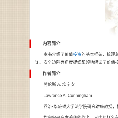
内容简介
本书介绍了价值
投资
的基本框架，梳理
诈、安全边际等角度提纲挈领地解读了价值
作者简介
劳伦斯 A. 坎宁安
Lawrence A. Cunningham
乔治•华盛顿大学法学院研究讲座教授，
坎宁安是多本著作的作者，其中包括名