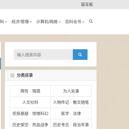
留言板
科
经济/管理
计算机/网络
百科全书
分类目录
两性 · 情感
为人处事
人文社科
人物传记 · 散文随笔
侦探悬疑 · 惊悚科幻
医学 · 法律
历史架空 · 热血战争
历史考古 · 政治军事