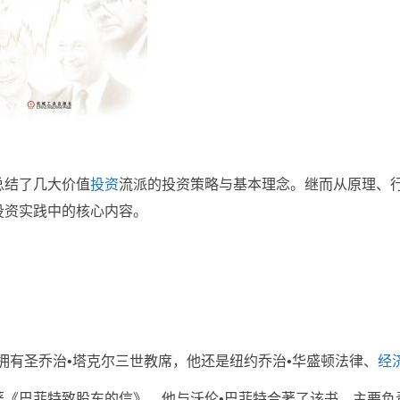
总结了几大价值
投资
流派的投资策略与基本理念。继而从原理、
投资实践中的核心内容。
拥有圣乔治•塔克尔三世教席，他还是纽约乔治•华盛顿法律、
经
著《巴菲特致股东的信》，他与沃伦•巴菲特合著了该书，主要负