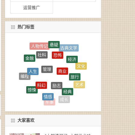
运营推广
热门标签
悬疑
古典文学
恐怖
社科
经济
金融
管理
商业
文化
人生
旅行
编程
励志
科幻
艺术
惊悚
经典
情感
心理学
历史
成长
军事
大家喜欢