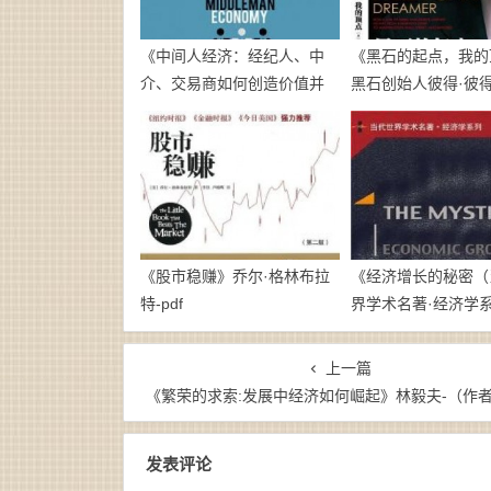
《中间人经济：经纪人、中
《黑石的起点，我的
介、交易商如何创造价值并
黑石创始人彼得·彼
赚取利润》[美]玛丽娜·克拉科
传》彼得•彼得森-
夫斯基-epub+mobi+azw3
epub+mobi+pdf
《股市稳赚》乔尔·格林布拉
《经济增长的秘密（
特-pdf
界学术名著·经济学
尔普曼-pdf
上一篇
《繁荣的求索:发展中经济如何崛起》林毅夫-（作者）epub+mo
发表评论