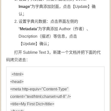
Image
”为字典添加封面，点击【Update】确
认；
设置字典元数据：点击界面左侧的
“
Metadata
”为字典添加 Author（作者）、
Discription（描述）等信息，点击
【Update】确认；
打开 Sublime Text 3，新建一个文档并把下面的代
码拷贝进去：
<
html
>
<
head
>
<
meta 
http-equiv
=
"
Content-Type
"
content
=
"
text/html;charset
=
utf-8
"
/>
<
title
>
My First Dict
</
title
>