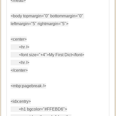
</
head
>
<
body 
topmargin
=
"
0
"
bottommargin
=
"
0
"
leftmargin
=
"
5
"
rightmargin
=
"
5
"
>
<
center
>
<
hr 
/>
<
font 
size
=
"
+4
"
>
My First Dict
</
font
>
<
hr 
/>
</
center
>
<
mbp:
pagebreak 
/>
<
idx:
entry
>
<
h1 
bgcolor
=
"
#FFEBD6
"
>