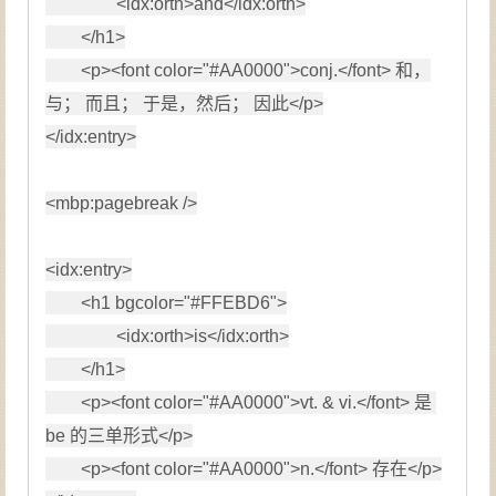
<
idx:
orth
>
and
</
idx:
orth
>
</
h1
>
<
p
>
<
font 
color
=
"
#AA0000
"
>
conj.
</
font
>
 和，
与； 而且； 于是，然后； 因此
</
p
>
</
idx:
entry
>
<
mbp:
pagebreak 
/>
<
idx:
entry
>
<
h1 
bgcolor
=
"
#FFEBD6
"
>
<
idx:
orth
>
is
</
idx:
orth
>
</
h1
>
<
p
>
<
font 
color
=
"
#AA0000
"
>
vt. & vi.
</
font
>
 是 
be 的三单形式
</
p
>
<
p
>
<
font 
color
=
"
#AA0000
"
>
n.
</
font
>
 存在
</
p
>