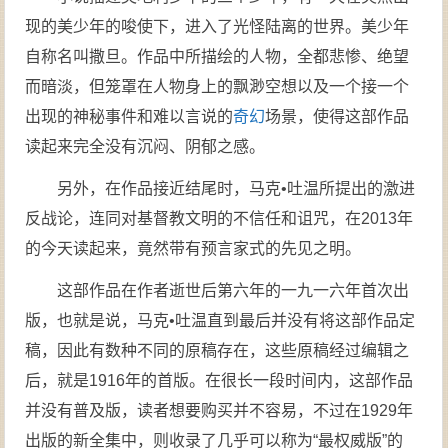
现的美少年的唆使下，进入了光怪陆离的世界。美少年
自称名叫撒旦。作品中所描绘的人物，全都悲惨、绝望
而暗淡，但笼罩在人物身上的飘渺空想以及一个接一个
出现的神秘事件和难以言说的
奇幻
场景，使得这部作品
读起来完全没有沉闷、阴郁之感。
另外，在作品接近结尾时，马克•吐温所提出的激进
反战论，连同对基督教文明的不信任和诅咒，在2013年
的今天读起来，竟然带有预言家式的先见之明。
这部作品在作者逝世后第六年的一九一六年首次出
版，也就是说，马克•吐温直到最后并没有将这部作品定
稿，因此有数种不同的原稿存在，这些原稿经过编辑之
后，就是1916年的首版。在很长一段时间内，这部作品
并没有普及版，读者想要购买并不容易，不过在1929年
出版的新全集中，则收录了几乎可以称为“最权威版”的