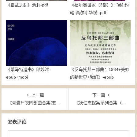
《霍乱之乱》池莉-pdf
《福尔赛世家（3部）》 [英] 约
翰·高尔斯华绥 -pdf
《蒙马特遗书》邱妙津-
《反乌托邦三部曲：1984+美妙
epub+mobi
的新世界+我们》-epub
上一篇
下一篇
《青囊尸衣四部曲合集(套装共4部》鲁班尺（作者）-epub+mobi
《狄仁杰探案系列合集（套装共5部）》安娜芳芳（作者）-epub+mobi+azw3
文章导航
发表评论