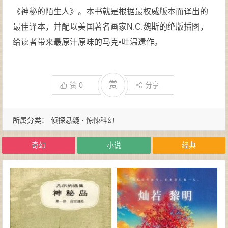
《神秘的陌生人》。本书就是根据最权威版本而译出的
最佳译本，并配以美国著名画家N.C.魏斯的绝版插图，
给读者带来最原汁原味的马克•吐温遗作。
赏
赞
0
分享
所属分类：
侦探悬疑 · 惊悚科幻
奇幻
小说
经典