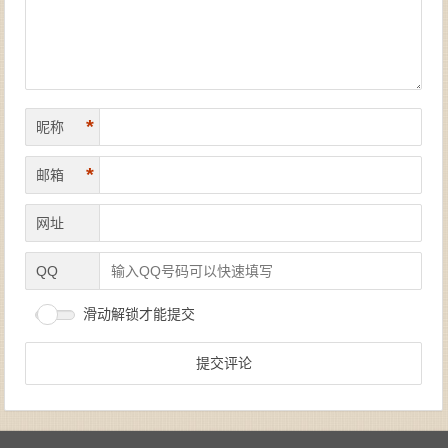
*
昵称
*
邮箱
网址
QQ
滑动解锁才能提交