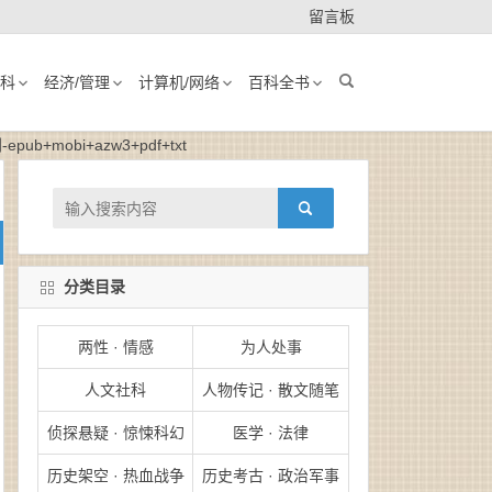
留言板
科
经济/管理
计算机/网络
百科全书
mobi+azw3+pdf+txt
分类目录
两性 · 情感
为人处事
人文社科
人物传记 · 散文随笔
侦探悬疑 · 惊悚科幻
医学 · 法律
历史架空 · 热血战争
历史考古 · 政治军事