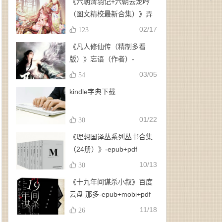
《六朝清羽记+六朝云龙吟
（图文精校最新合集）》弄
玉、龙璇（作者）-
02/17
123
epub+mobi+azw3
《凡人修仙传（精制多看
版）》忘语（作者）-
epub+mobi
03/05
54
kindle字典下载
01/22
30
《理想国译丛系列丛书合集
（24册）》-epub+pdf
10/13
30
《十九年间谋杀小叙》百度
云盘 那多-epub+mobi+pdf
11/18
26