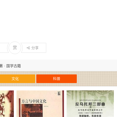
赏
分享
著 · 国学古籍
文化
科普