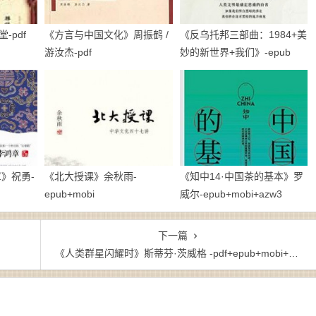
-pdf
《方言与中国文化》周振鹤 /
《反乌托邦三部曲：1984+美
游汝杰-pdf
妙的新世界+我们》-epub
章》祝勇-
《北大授课》余秋雨-
《知中14·中国茶的基本》罗
epub+mobi
威尔-epub+mobi+azw3
下一篇
《人类群星闪耀时》斯蒂芬·茨威格 -pdf+epub+mobi+azw3