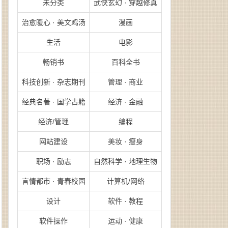
未分类
武侠玄幻 · 穿越修真
治愈暖心 · 美文鸡汤
漫画
生活
电影
畅销书
百科全书
科技创新 · 杂志期刊
管理 · 商业
经典名著 · 国学古籍
经济 · 金融
经济/管理
编程
网站建设
美妆 · 瘦身
职场 · 励志
自然科学 · 地理生物
言情都市 · 青春校园
计算机/网络
设计
软件 · 教程
软件操作
运动 · 健康