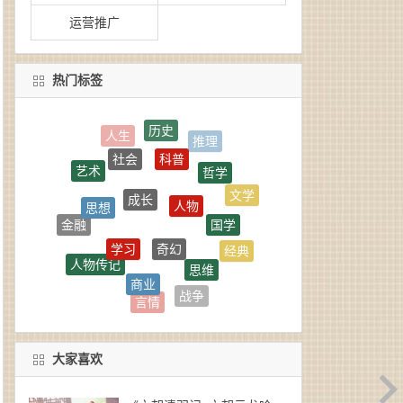
运营推广
热门标签
科普
社会
哲学
艺术
成长
人物
思想
文学
国学
奇幻
学习
金融
经典
思维
人物传记
管理
商业
悬疑
战争
励志
言情
玄幻
政治
大家喜欢