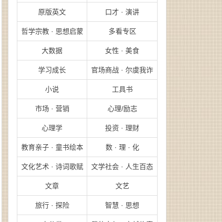
原版英文
口才 · 演讲
哲学宗教 · 思想启蒙
多看专区
大数据
女性 · 美食
学习成长
官场商战 · 尔虞我诈
小说
工具书
市场 · 营销
心理/励志
心理学
投资 · 理财
教育亲子 · 童书绘本
数 · 理 · 化
文化艺术 · 诗词歌赋
文学社会 · 人生百态
文章
文艺
旅行 · 探险
智慧 · 思想