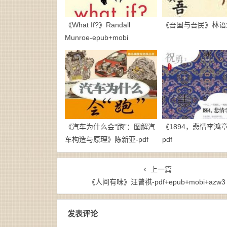
《What If?》Randall
《吾国与吾民》林语堂
Munroe-epub+mobi
《汽车为什么会“跑”：图解汽
《1894，悲情李鸿
车构造与原理》陈新亚-pdf
pdf
上一篇
《人间有味》汪曾祺-pdf+epub+mobi+azw3
发表评论