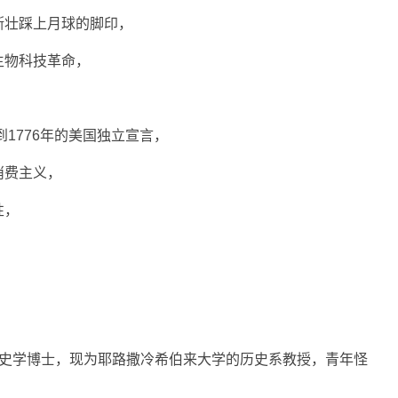
斯壮踩上月球的脚印，
生物科技革命，
？
到1776年的美国独立宣言，
消费主义，
性，
？
学历史学博士，现为耶路撒冷希伯来大学的历史系教授，青年怪