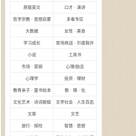
原版英文
口才 · 演讲
哲学宗教 · 思想启蒙
多看专区
大数据
女性 · 美食
学习成长
官场商战 · 尔虞我诈
小说
工具书
市场 · 营销
心理/励志
心理学
投资 · 理财
教育亲子 · 童书绘本
数 · 理 · 化
文化艺术 · 诗词歌赋
文学社会 · 人生百态
文章
文艺
旅行 · 探险
智慧 · 思想