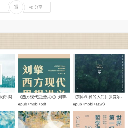
赏
分享
米奇·阿
《西方现代思想讲义》刘擎-
《知中9·禅的入门》罗威尔-
epub+mobi+pdf
epub+mobi+azw3