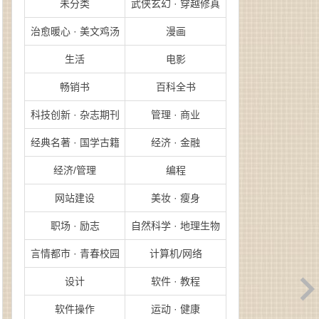
未分类
武侠玄幻 · 穿越修真
治愈暖心 · 美文鸡汤
漫画
生活
电影
畅销书
百科全书
科技创新 · 杂志期刊
管理 · 商业
经典名著 · 国学古籍
经济 · 金融
经济/管理
编程
网站建设
美妆 · 瘦身
职场 · 励志
自然科学 · 地理生物
言情都市 · 青春校园
计算机/网络
设计
软件 · 教程
软件操作
运动 · 健康