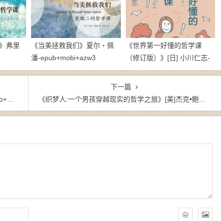
》弗里
《当美拯救我们》夏尔・佩
《世界第一好懂的哲学课
潘-epub+mobi+azw3
（修订版）》[日] 小川仁志-
epub+mobi+azw3
下一篇
w3
《织梦人:一个男孩穿越现实的哲学之旅》[美]杰克•鲍温（作者）-epub+mobi+azw3