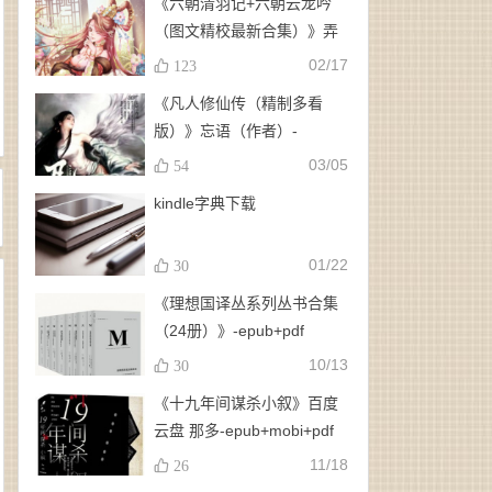
《六朝清羽记+六朝云龙吟
（图文精校最新合集）》弄
玉、龙璇（作者）-
02/17
123
epub+mobi+azw3
《凡人修仙传（精制多看
版）》忘语（作者）-
epub+mobi
03/05
54
kindle字典下载
01/22
30
《理想国译丛系列丛书合集
（24册）》-epub+pdf
10/13
30
《十九年间谋杀小叙》百度
云盘 那多-epub+mobi+pdf
11/18
26