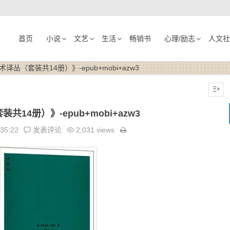
首页
小说
文艺
生活
畅销书
心理/励志
人文社
译丛（套装共14册）》-epub+mobi+azw3
14册）》-epub+mobi+azw3
:35:22
发表评论
2,031 views