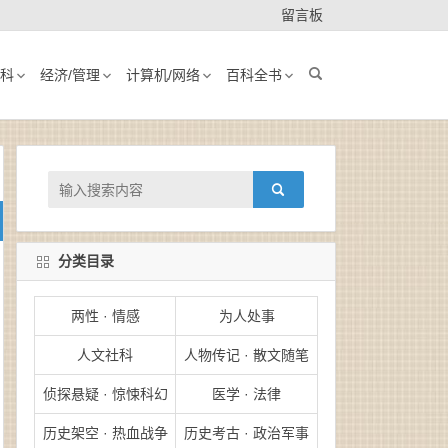
留言板
科
经济/管理
计算机/网络
百科全书
分类目录
两性 · 情感
为人处事
人文社科
人物传记 · 散文随笔
侦探悬疑 · 惊悚科幻
医学 · 法律
历史架空 · 热血战争
历史考古 · 政治军事