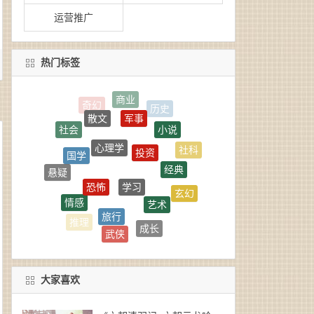
运营推广
热门标签
军事
散文
小说
社会
心理学
投资
国学
社科
经典
学习
恐怖
悬疑
玄幻
艺术
情感
科普
旅行
思想
成长
推理
武侠
金融
科幻
大家喜欢