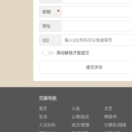
*
邮箱
网址
QQ
滑动解锁才能提交
页脚导航
首页
小说
文艺
生活
心理/励志
畅销书
人文社科
经济/管理
计算机/网络