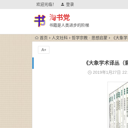
欢迎光临！
登录
淘书党
书籍是人类进步的阶梯
首页
人文社科
哲学宗教 · 思想启蒙
《大象学术
A+
《大象学术译丛（套装共
2019年1月27日
22