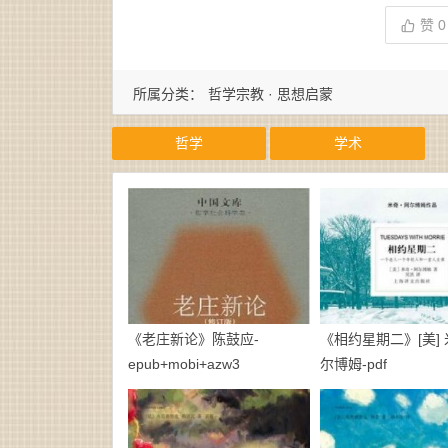
赞
0
所属分类：
哲学宗教 · 思想启蒙
哲学
学术
《老庄新论》陈鼓应-
《相约星期二》[美] 
epub+mobi+azw3
尔博姆-pdf