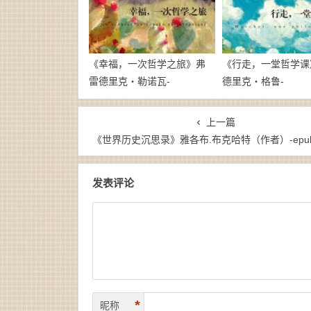
《幸福，一次哲学之旅》弗
《行走，一堂哲学课
雷德里克・勒诺瓦-
德里克・格鲁-
epub+mobi+azw3
epub+mobi+azw3
上一篇
《世界历史沉思录》雅各布.布克哈特（作者）-epub+mobi+az
发表评论
*
昵称