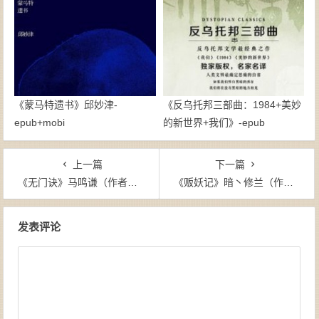
《蒙马特遗书》邱妙津-
《反乌托邦三部曲：1984+美妙
epub+mobi
的新世界+我们》-epub
上一篇
下一篇
《无门诀》马鸣谦（作者）-epub+mobi+azw3
《贩妖记》暗丶修兰（作者）-epub+mobi
文章导航
发表评论