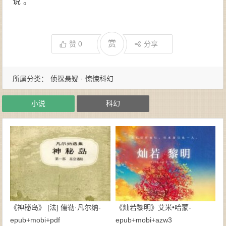
说”。
赏
赞
0
分享
所属分类：
侦探悬疑 · 惊悚科幻
小说
科幻
《神秘岛》 [法] 儒勒·凡尔纳-
《灿若黎明》艾米•哈蒙-
epub+mobi+pdf
epub+mobi+azw3