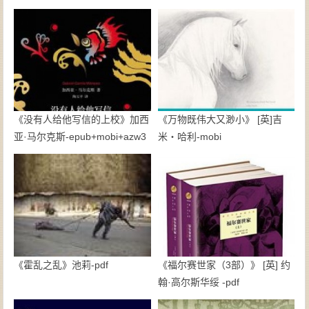
《没有人给他写信的上校》加西
《万物既伟大又渺小》 [英]吉
亚·马尔克斯-epub+mobi+azw3
米・哈利-mobi
《霍乱之乱》池莉-pdf
《福尔赛世家（3部）》 [英] 约
翰·高尔斯华绥 -pdf