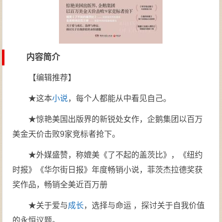
内容简介
【编辑推荐】
★这本
小说
，每个人都能从中看见自己。
★惊艳美国出版界的新锐处女作，企鹅集团以百万
美金天价击败9家竞标者抢下。
★外媒盛赞，称媲美《了不起的盖茨比》，《纽约
时报》《华尔街日报》年度畅销小说，菲茨杰拉德奖获
奖作品，畅销全美近百万册
★关于爱与
成长
，选择与命运 ，探讨关于自我价值
的永恒议题。