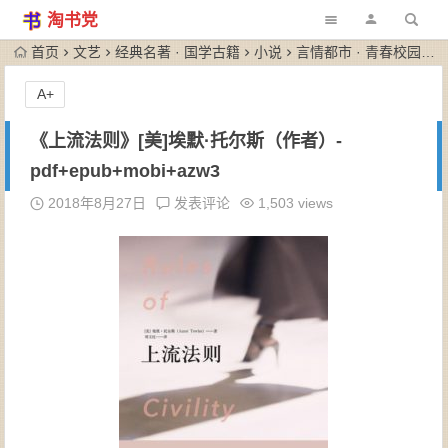
淘书党
首页
文艺
经典名著 · 国学古籍
小说
言情都市 · 青春校园
《
A+
《上流法则》[美]埃默·托尔斯（作者）-
pdf+epub+mobi+azw3
2018年8月27日
发表评论
1,503 views