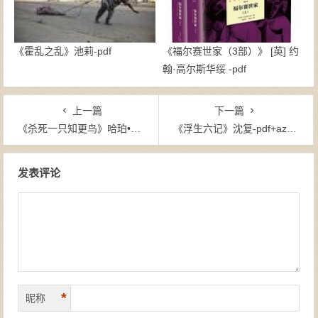
《霍乱之乱》池莉-pdf
《福尔赛世家（3部）》 [英] 约
翰·高尔斯华绥 -pdf
上一篇
下一篇
《杀死一只知更鸟》哈珀•李-pdf+epub+mobi+azw3
《浮生六记》沈复-pdf+azw3+epub+mobi
文章导航
发表评论
*
昵称