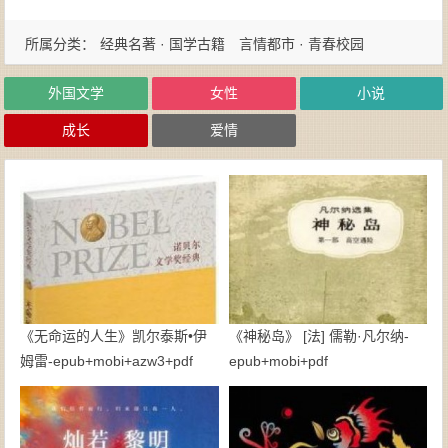
所属分类：
经典名著 · 国学古籍
言情都市 · 青春校园
外国文学
女性
小说
成长
爱情
《无命运的人生》凯尔泰斯•伊
《神秘岛》 [法] 儒勒·凡尔纳-
姆雷-epub+mobi+azw3+pdf
epub+mobi+pdf