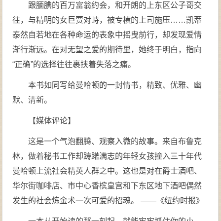
跟腼腆的百万富翁约会，和开朗的上东区公子哥交
往，与精明的女巨贾对峙，被专横的上司施压……凯蒂
泰然自若地在各种命运的表象中摇曳前行，却发现爱情
渐行渐远。在对无望之爱的期待里，她终于明白，指向
“正确”的选择往往裹挟着失落之痛。
本书如同写给曼哈顿的一封情书，精致、优雅、幽
默、清新。
【媒体评论】
这是一个气泡翻腾、观察入微的故事。来自布鲁克
林，做着秘书工作却踌躇满志的年轻女孩撞入三十年代
曼哈顿上流社会精英人群之中。这也是对在爵士酒吧、
华尔街咖啡店、市中心香槟皇宫和下东区地下酒吧偶然
发生的社会炼金术一次可爱的招魂。 ——《纽约时报》