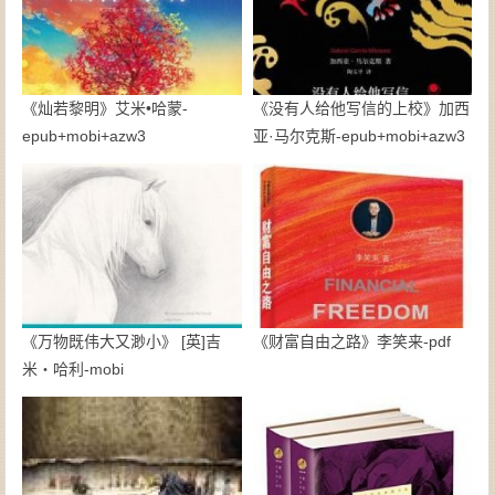
《灿若黎明》艾米•哈蒙-
《没有人给他写信的上校》加西
epub+mobi+azw3
亚·马尔克斯-epub+mobi+azw3
《万物既伟大又渺小》 [英]吉
《财富自由之路》李笑来-pdf
米・哈利-mobi