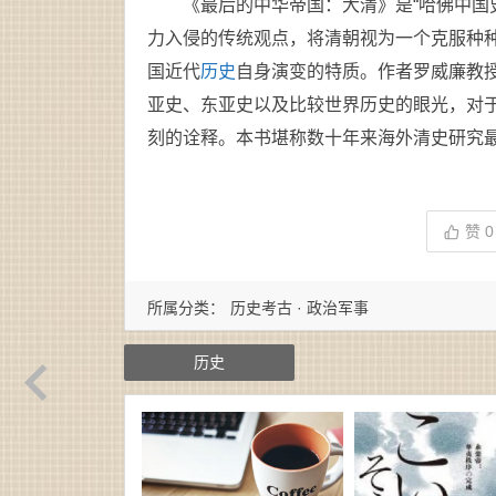
《最后的中华帝国：大清》是“哈佛中国
力入侵的传统观点，将清朝视为一个克服种
国近代
历史
自身演变的特质。作者罗威廉教
亚史、东亚史以及比较世界历史的眼光，对
刻的诠释。本书堪称数十年来海外清史研究
赞
0
所属分类：
历史考古 · 政治军事
历史