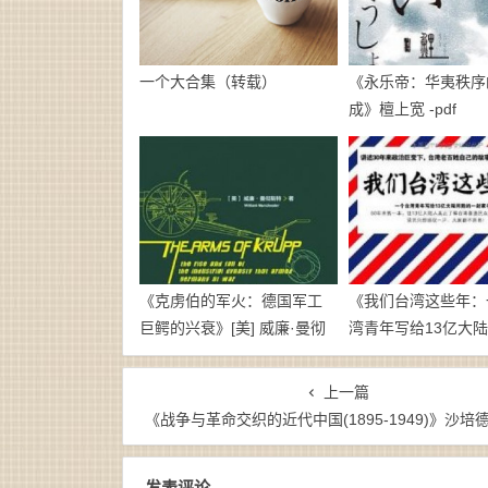
一个大合集（转载）
《永乐帝：华夷秩序
成》檀上宽 -pdf
《克虏伯的军火：德国军工
《我们台湾这些年：
巨鳄的兴衰》[美] 威廉·曼彻
湾青年写给13亿大
斯特-pdf
一封家书》廖信忠-
epub+mobi
上一篇
《战争与革命交织的近代中国(1895-1949)》沙培德（作者）-epub+mobi+a
发表评论