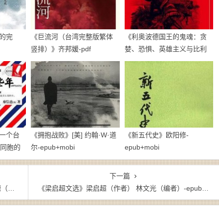
的完
《巨流河（台湾完整版繁体
《利奥波德国王的鬼魂：贪
竖排）》齐邦媛-pdf
婪、恐惧、英雄主义与比利
时的非洲殖民地》亚当·霍赫
希尔德-pdf
一个台
《拥抱战败》[美] 约翰·W·道
《新五代史》欧阳修-
陆同胞的
尔-epub+mobi
epub+mobi
下一篇
zw3
《梁启超文选》梁启超（作者） 林文光（编者）-epub+mobi+azw3