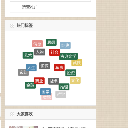
运营推广
热门标签
思想
社会
人物
古典文学
艺术
惊悚
军事
人生
武侠
投资
玄幻
战争
商业
文化
金融
推理
国学
政治
管理
哲学
悬疑
大家喜欢