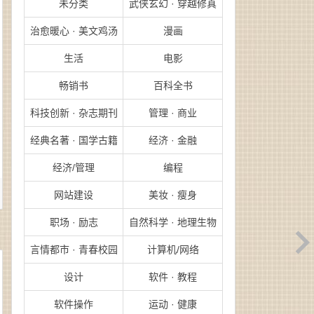
未分类
武侠玄幻 · 穿越修真
治愈暖心 · 美文鸡汤
漫画
生活
电影
畅销书
百科全书
科技创新 · 杂志期刊
管理 · 商业
经典名著 · 国学古籍
经济 · 金融
经济/管理
编程
网站建设
美妆 · 瘦身
职场 · 励志
自然科学 · 地理生物
言情都市 · 青春校园
计算机/网络
设计
软件 · 教程
软件操作
运动 · 健康