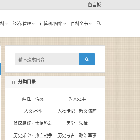
留言板
科
经济/管理
计算机/网络
百科全书
i
分类目录
两性 · 情感
为人处事
人文社科
人物传记 · 散文随笔
侦探悬疑 · 惊悚科幻
医学 · 法律
历史架空 · 热血战争
历史考古 · 政治军事