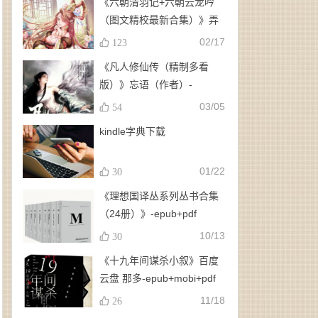
《六朝清羽记+六朝云龙吟
（图文精校最新合集）》弄
玉、龙璇（作者）-
02/17
123
epub+mobi+azw3
《凡人修仙传（精制多看
版）》忘语（作者）-
epub+mobi
03/05
54
kindle字典下载
01/22
30
《理想国译丛系列丛书合集
（24册）》-epub+pdf
10/13
30
《十九年间谋杀小叙》百度
云盘 那多-epub+mobi+pdf
11/18
26