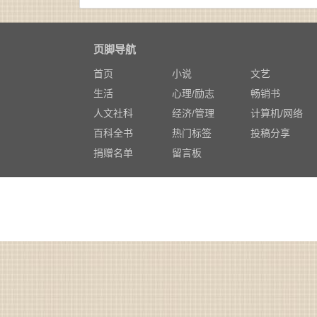
页脚导航
首页
小说
文艺
生活
心理/励志
畅销书
人文社科
经济/管理
计算机/网络
百科全书
热门标签
投稿分享
捐赠名单
留言板