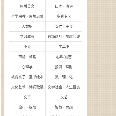
原版英文
口才 · 演讲
哲学宗教 · 思想启蒙
多看专区
大数据
女性 · 美食
学习成长
官场商战 · 尔虞我诈
小说
工具书
市场 · 营销
心理/励志
心理学
投资 · 理财
教育亲子 · 童书绘本
数 · 理 · 化
文化艺术 · 诗词歌赋
文学社会 · 人生百态
文章
文艺
旅行 · 探险
智慧 · 思想