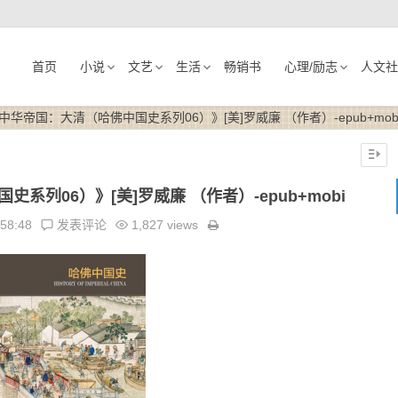
首页
小说
文艺
生活
畅销书
心理/励志
人文社
华帝国：大清（哈佛中国史系列06）》[美]罗威廉 （作者）-epub+mob
列06）》[美]罗威廉 （作者）-epub+mobi
:58:48
发表评论
1,827 views