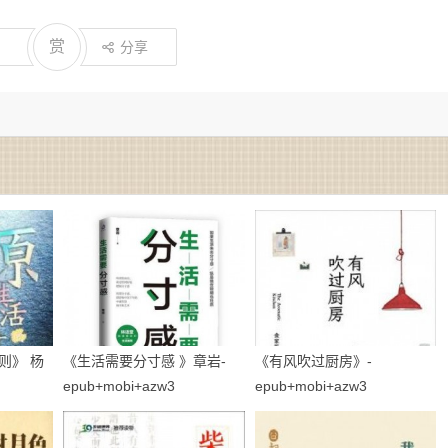
赏
分享
则》 杨
《生活需要分寸感 》章岩-
《有风吹过厨房》-
epub+mobi+azw3
epub+mobi+azw3