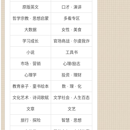
原版英文
口才 · 演讲
哲学宗教 · 思想启蒙
多看专区
大数据
女性 · 美食
学习成长
官场商战 · 尔虞我诈
小说
工具书
市场 · 营销
心理/励志
心理学
投资 · 理财
教育亲子 · 童书绘本
数 · 理 · 化
文化艺术 · 诗词歌赋
文学社会 · 人生百态
文章
文艺
旅行 · 探险
智慧 · 思想