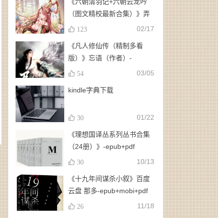
《六朝清羽记+六朝云龙吟
（图文精校最新合集）》弄
玉、龙璇（作者）-
02/17
123
epub+mobi+azw3
《凡人修仙传（精制多看
版）》忘语（作者）-
epub+mobi
03/05
54
kindle字典下载
01/22
30
《理想国译丛系列丛书合集
（24册）》-epub+pdf
10/13
30
《十九年间谋杀小叙》百度
云盘 那多-epub+mobi+pdf
11/18
26