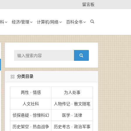
留言板
科
经济/管理
计算机/网络
百科全书
分类目录
两性 · 情感
为人处事
人文社科
人物传记 · 散文随笔
侦探悬疑 · 惊悚科幻
医学 · 法律
历史架空 · 热血战争
历史考古 · 政治军事