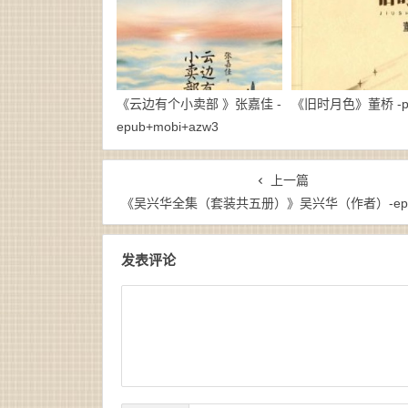
《云边有个小卖部 》张嘉佳 -
《旧时月色》董桥 -p
epub+mobi+azw3
上一篇
《吴兴华全集（套装共五册）》吴兴华（作者）-epub+mobi+az
发表评论