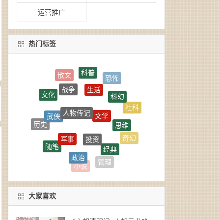
运营推广
热门标签
科普
恐怖
生活
战争
科幻
文化
人物传记
文学
社科
武侠
思维
历史
投资
军事
奇幻
随笔
经典
政治
悬疑
惊悚
管理
小说
大家喜欢