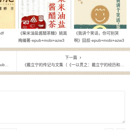
df
《柴米油盐酱醋茶糖》姚嵩
《我讲个笑话，你可别哭
梅编著-epub+mobi+azw3
啊》囧叔-epub+mobi+azw3
下一篇
w3
《戴立宁的传记与文集（《一以贯之：戴立宁的经历和坚持》+《一念之间：戴立宁的感慨和谏言》》-epub+mobi+azw3