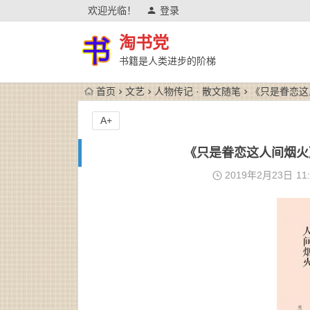
欢迎光临！
登录
淘书党
书籍是人类进步的阶梯
首页
文艺
人物传记 · 散文随笔
《只是眷恋这人
A+
《只是眷恋这人间烟火》周
2019年2月23日
11