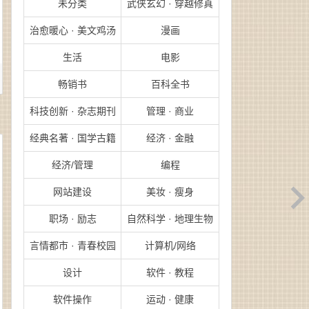
未分类
武侠玄幻 · 穿越修真
治愈暖心 · 美文鸡汤
漫画
生活
电影
畅销书
百科全书
科技创新 · 杂志期刊
管理 · 商业
经典名著 · 国学古籍
经济 · 金融
经济/管理
编程
网站建设
美妆 · 瘦身
职场 · 励志
自然科学 · 地理生物
言情都市 · 青春校园
计算机/网络
设计
软件 · 教程
软件操作
运动 · 健康