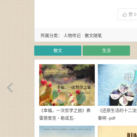
赞
0
所属分类：
人物传记 · 散文随笔
散文
生活
《幸福，一次哲学之旅》弗
《还原生活的十二法
雷德里克・勒诺瓦-
春明 -pdf
epub+mobi+azw3