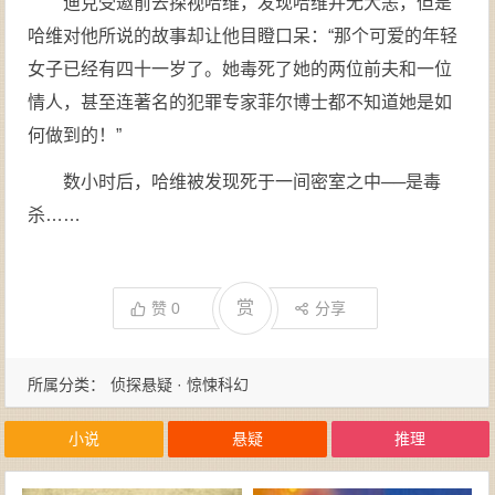
迪克受邀前去探视哈维，发现哈维并无大恙，但是
哈维对他所说的故事却让他目瞪口呆：“那个可爱的年轻
女子已经有四十一岁了。她毒死了她的两位前夫和一位
情人，甚至连著名的犯罪专家菲尔博士都不知道她是如
何做到的！”
数小时后，哈维被发现死于一间密室之中──是毒
杀……
赏
赞
0
分享
所属分类：
侦探悬疑 · 惊悚科幻
小说
悬疑
推理