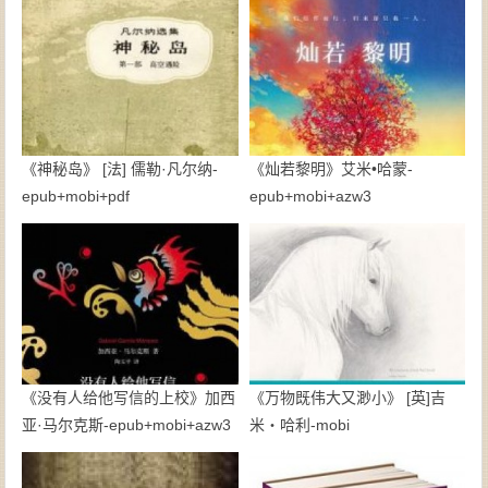
《神秘岛》 [法] 儒勒·凡尔纳-
《灿若黎明》艾米•哈蒙-
epub+mobi+pdf
epub+mobi+azw3
《没有人给他写信的上校》加西
《万物既伟大又渺小》 [英]吉
亚·马尔克斯-epub+mobi+azw3
米・哈利-mobi