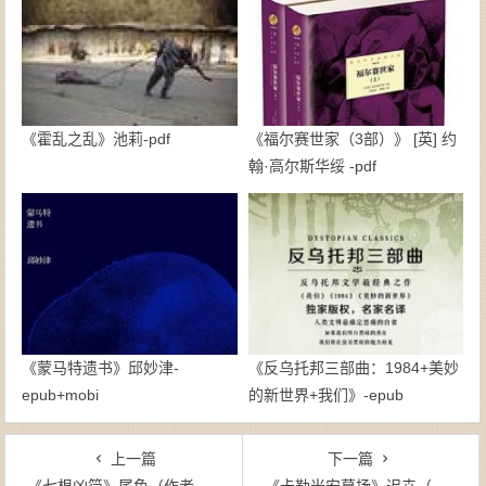
《霍乱之乱》池莉-pdf
《福尔赛世家（3部）》 [英] 约
翰·高尔斯华绥 -pdf
《蒙马特遗书》邱妙津-
《反乌托邦三部曲：1984+美妙
epub+mobi
的新世界+我们》-epub
上一篇
下一篇
《七根凶简》尾鱼（作者）-epub+mobi
《卡勒米安墓场》迟卉（作者）-epub+mobi