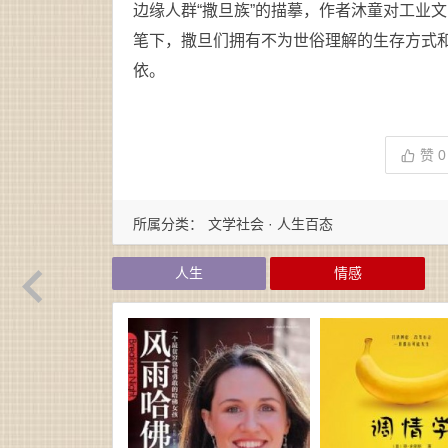
边缘人群“撒旦族”的描摹，作者沐童对工业
笔下，撒旦们拥有不为世俗理解的生存方式
依。
赞
0
所属分类：
文学社会 · 人生百态
人生
情感