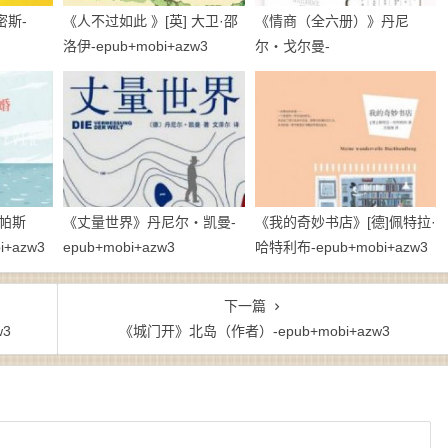
密斯-
《人不过如此 》[英] 大卫·邵
《情商（全六册）》丹尼
洛伊-epub+mobi+azw3
尔・戈尔曼-
epub+mobi+azw3
帕斯
《丈量世界》丹尼尔・凯曼-
《我的奇妙书店》[德]佩特拉·
+azw3
epub+mobi+azw3
哈特利布-epub+mobi+azw3
下一篇
3
《城门开》北岛（作者）-epub+mobi+azw3