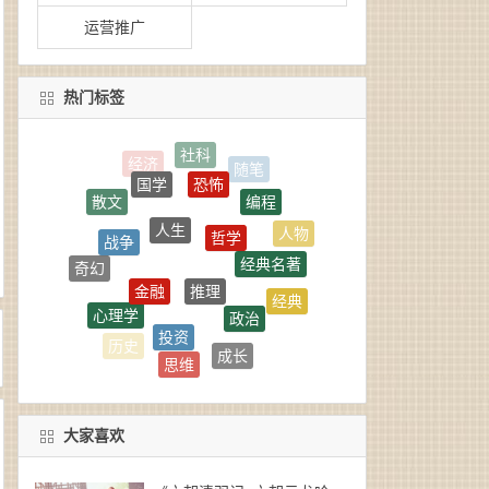
运营推广
热门标签
恐怖
国学
编程
散文
人生
哲学
战争
人物
经典名著
推理
奇幻
金融
经典
政治
心理学
文化
投资
旅行
成长
历史
思维
艺术
科幻
大家喜欢