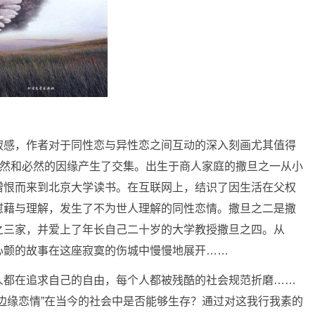
寂感，作者对于同性恋与异性恋之间互动的深入刻画尤其值得
偶然和必然的因缘产生了交集。出生于商人家庭的撒旦之一从小
憎恨而来到北京大学读书。在互联网上，结识了因生活在父权
慰藉与理解，发生了不为世人理解的同性恋情。撒旦之二是撒
之三家，并爱上了年长自己二十岁的大学教授撒旦之四。从
心颤的故事在这座寂寞的伤城中慢慢地展开……
人都在追求自己的自由，每个人都被残酷的社会规范折磨……
边缘恋情”在当今的社会中是否能够生存？通过对这我行我素的