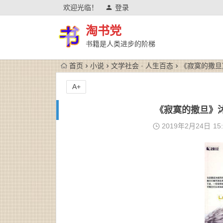
欢迎光临！
登录
淘书党
书籍是人类进步的阶梯
首页
小说
文学社会 · 人生百态
《寂寞的撒旦》沐
A+
《寂寞的撒旦》沐童
2019年2月24日
15