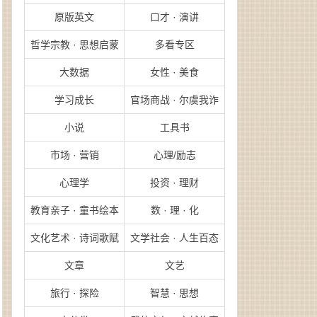
原版英文
口才 · 演讲
哲学宗教 · 思想启蒙
多看专区
大数据
女性 · 美食
学习成长
官场商战 · 尔虞我诈
小说
工具书
市场 · 营销
心理/励志
心理学
投资 · 理财
教育亲子 · 童书绘本
数 · 理 · 化
文化艺术 · 诗词歌赋
文学社会 · 人生百态
文章
文艺
旅行 · 探险
智慧 · 思想