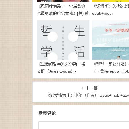
《风雨哈佛路：一个最贫穷
《调情学》美-琼·史
也最勇敢的哈佛女孩》[美] 莉
epub+mobi
丝·默里-mobi
《生活的哲学》朱尔斯・埃
《爷爷一定要离婚》
文斯（Jules Evans）-
卡・鲁特-epub+mobi
epub+mobi+azw3
上一篇
《到爱情为止》申尔（作者）-epub+mobi+azw
发表评论