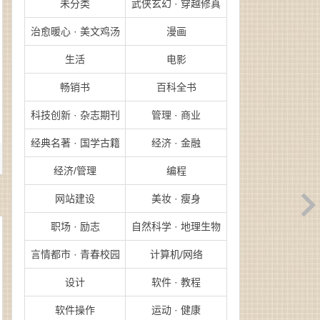
未分类
武侠玄幻 · 穿越修真
治愈暖心 · 美文鸡汤
漫画
生活
电影
畅销书
百科全书
科技创新 · 杂志期刊
管理 · 商业
经典名著 · 国学古籍
经济 · 金融
经济/管理
编程
网站建设
美妆 · 瘦身
职场 · 励志
自然科学 · 地理生物
言情都市 · 青春校园
计算机/网络
设计
软件 · 教程
软件操作
运动 · 健康