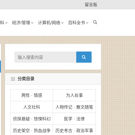
留言板
科
经济/管理
计算机/网络
百科全书
分类目录
两性 · 情感
为人处事
人文社科
人物传记 · 散文随笔
侦探悬疑 · 惊悚科幻
医学 · 法律
历史架空 · 热血战争
历史考古 · 政治军事