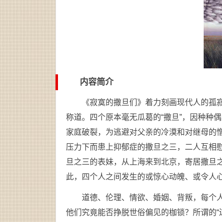
内容简介
《寂寞的撒旦们》着力刻画现代人的孤
称道。四个原本毫无瓜葛的“撒旦”，因种种
家庭破裂，为逃避对父亲的冷漠和对继母的
压力下而患上抑郁症的撒旦之三，二人互相
旦之三的表妹，从上海来到北京，寄居撒旦
此，四个人之间发生的或惊心动魄、或令人
道德、伦理、情欲、婚姻、背叛，每个
他们究竟能否挣脱世俗偏见的枷锁？所谓的“