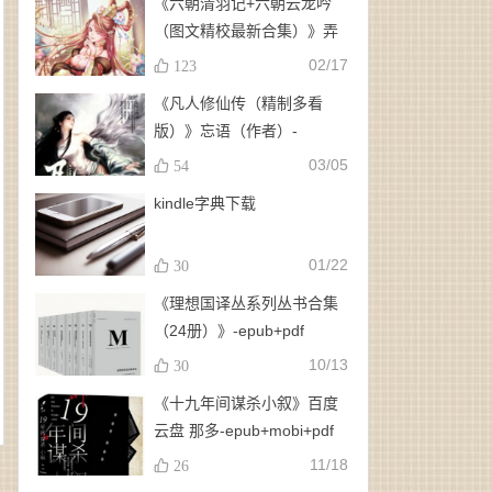
《六朝清羽记+六朝云龙吟
（图文精校最新合集）》弄
玉、龙璇（作者）-
02/17
123
epub+mobi+azw3
《凡人修仙传（精制多看
版）》忘语（作者）-
epub+mobi
03/05
54
kindle字典下载
01/22
30
《理想国译丛系列丛书合集
（24册）》-epub+pdf
10/13
30
《十九年间谋杀小叙》百度
云盘 那多-epub+mobi+pdf
11/18
26