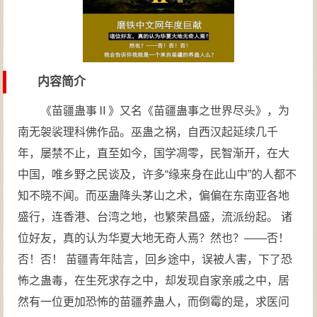
内容简介
《苗疆蛊事Ⅱ》又名《苗疆蛊事之世界尽头》，为
南无袈裟理科佛作品。巫蛊之祸，自西汉起延续几千
年，屡禁不止，直至如今，国学凋零，民智渐开，在大
中国，唯乡野之民谈及，许多“缘来身在此山中”的人都不
知不晓不闻。而巫蛊降头茅山之术，偏偏在东南亚各地
盛行，连香港、台湾之地，也繁荣昌盛，流派纷起。 诸
位好友，真的认为华夏大地无奇人焉？然也？——否！
否！否！ 苗疆青年陆言，回乡途中，误被人害，下了恐
怖之蛊毒，在生死求存之中，却发现自家亲戚之中，居
然有一位更加恐怖的苗疆养蛊人，而倒霉的是，求医问