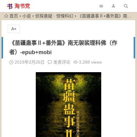
淘书党
首页
小说
侦探悬疑 · 惊悚科幻
《苗疆蛊事Ⅱ+番外篇》南无袈裟理科佛（作者）-epub+mobi
A+
《苗疆蛊事Ⅱ+番外篇》南无袈裟理科佛（作
者）-epub+mobi
2019年2月26日
发表评论
3,288 views