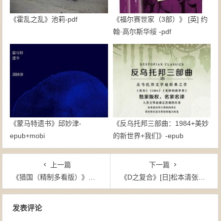
《霍乱之乱》池莉-pdf
《福尔赛世家（3部）》 [英] 约
翰·高尔斯华绥 -pdf
《蒙马特遗书》邱妙津-
《反乌托邦三部曲：1984+美妙
epub+mobi
的新世界+我们》-epub
上一篇
下一篇
《猎国（精制多看版）》跳舞（作者）-epub+mobi
《D之复合》[日]松本清张（作者）-epub+mobi+azw3
文章导航
发表评论