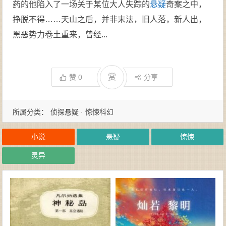
药的他陷入了一场关于某位大人失踪的
悬疑
奇案之中，
挣脱不得……天山之后，并非末法，旧人落，新人出，
黑恶势力卷土重来，曾经...
赏
赞
0
分享
所属分类：
侦探悬疑 · 惊悚科幻
小说
悬疑
惊悚
灵异