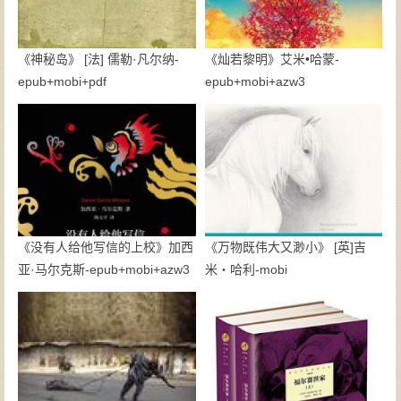
《神秘岛》 [法] 儒勒·凡尔纳-
《灿若黎明》艾米•哈蒙-
epub+mobi+pdf
epub+mobi+azw3
《没有人给他写信的上校》加西
《万物既伟大又渺小》 [英]吉
亚·马尔克斯-epub+mobi+azw3
米・哈利-mobi