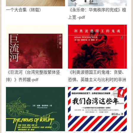
一个大合集（转载）
《永乐帝：华夷秩序的完成》檀
上宽 -pdf
《巨流河（台湾完整版繁体竖
《利奥波德国王的鬼魂：贪婪、
排）》齐邦媛-pdf
恐惧、英雄主义与比利时的非洲
殖民地》亚当·霍赫希尔德-pdf