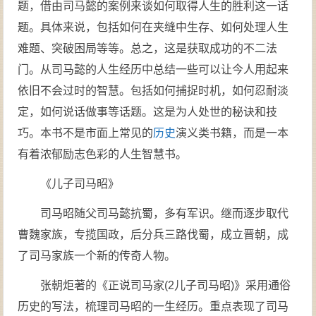
题，借由司马懿的案例来谈如何取得人生的胜利这一话
题。具体来说，包括如何在夹缝中生存、如何处理人生
难题、突破困局等等。总之，这是获取成功的不二法
门。从司马懿的人生经历中总结一些可以让今人用起来
依旧不会过时的智慧。包括如何捕捉时机，如何忍耐淡
定，如何说话做事等话题。这是为人处世的秘诀和技
巧。本书不是市面上常见的
历史
演义类书籍，而是一本
有着浓郁励志色彩的人生智慧书。
《儿子司马昭》
司马昭随父司马懿抗蜀，多有军识。继而逐步取代
曹魏家族，专揽国政，后分兵三路伐蜀，成立晋朝，成
了司马家族一个新的传奇人物。
张朝炬著的《正说司马家(2儿子司马昭)》采用通俗
历史的写法，梳理司马昭的一生经历。重点表现了司马