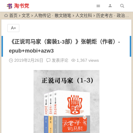
淘书党
首页
文艺
人物传记 · 散文随笔
人文社科
历史考古 · 政治军事
A+
《正说司马家（套装1-3部）》张朝炬（作者）-
epub+mobi+azw3
2019年2月26日
发表评论
1,367 views