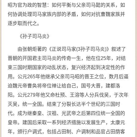
昭为官为政的智慧：如何平衡与父亲司马懿的关系，如
何协调处理司马家族内部的矛盾，如何对抗曹魏家族并
逐步取而代之。
《孙子司马炎》
由张朝炬著的《正说司马家(3孙子司马炎)》叙述了
晋朝的开国君主司马炎的传奇一生，他在位25年，对结
束三国时期国家的动乱状态，复兴经济起到决定性的作
用。公元265年他继承父亲司马昭的晋王之位，数月后逼
迫魏元帝曹奂将帝位禅让给自己，国号大晋，建都洛
阳。公元279年他又命杜预、王溶等人分兵伐吴，于次年
灭吴，统一全国。结束了分裂长达半个世纪的三国时
代。成为继秦皇、汉祖、光武帝之后第四位统一全国的
皇帝。建国后采取一系列经济措施以发展生产，太康元
年，颁行户调式，包括占田制、户调制和品官占田荫客