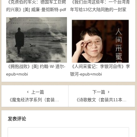
《克虏伯的军火：德国军工巨鳄
《我们台湾这些年：一个台湾青
的兴衰》[美] 威廉·曼彻斯特-pdf
年写给13亿大陆同胞的一封家
书》廖信忠-epub+mobi
《拥抱战败》[美] 约翰·W·道尔-
《人间采蜜记：李银河自传》李
epub+mobi
银河-epub+mobi
上一篇
下一篇
《魔鬼经济学系列（套装共4册）》史蒂芬·列维特（作者）-epub+mobi+azw3
《诗歌散文（套装共11本）》连德仁 等（作者）-epub+mobi+azw3
文章导航
发表评论