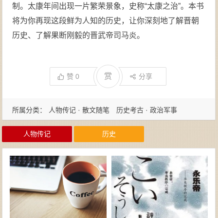
制。太康年间出现一片繁荣景象，史称“太康之治”。本书
将为你再现这段鲜为人知的历史，让你深刻地了解晋朝
历史、了解果断刚毅的晋武帝司马炎。
赏
赞
0
分享
所属分类：
人物传记 · 散文随笔
历史考古 · 政治军事
人物传记
历史