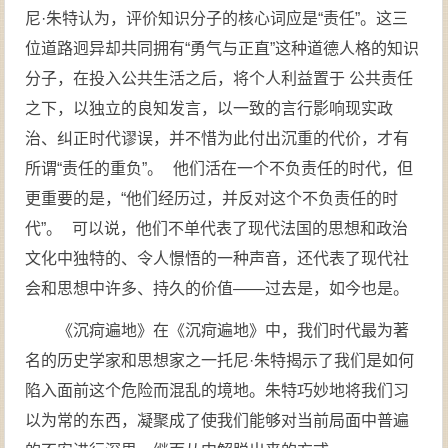
尼·朱特认为，评价知识分子的核心词应是“责任”。这三
位道路迥异却共同拥有“勇气与正直”这种道德人格的知识
分子，在投入公共生活之后，将个人利益置于 公共责任
之下，以独立的良知发言，以一致的言行影响现实政
治、纠正时代谬误，并不惜为此付出沉重的代价，才有
所谓“责任的重负”。 他们活在一个不负责任的时代，但
更重要的是，“他们经历过，并反对这个不负责任的时
代”。 可以说，他们不单代表了现代法国的思想和政治
文化中独特的、令人憬悟的一种声音，还代表了现代社
会和思想中许多、持久的价值——过去是，如今也是。
《沉疴遍地》在《沉疴遍地》中，我们时代最为著
名的历史学家和思想家之一托尼·朱特揭示了我们是如何
陷入面前这个危险而混乱的境地。朱特巧妙地将我们习
以为常的东西，凝聚成了使我们能够对当前局面中普遍