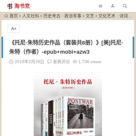
淘书党
首页
人文社科
历史考古 · 政治军事
文艺
文化艺术 · 诗词歌赋
A+
《托尼·朱特历史作品（套装共8册）》[美]托尼·
朱特（作者）-epub+mobi+azw3
2019年2月28日
发表评论
1,736 views