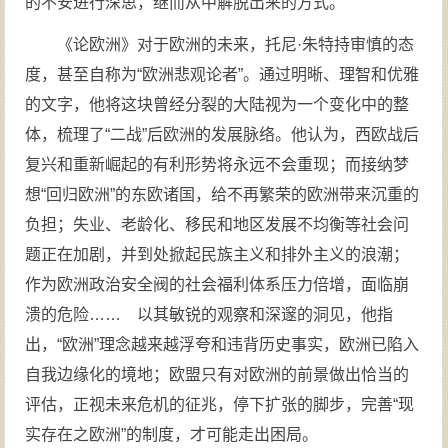
的不安进行深思，继而从中解脱出来的方式。
《论欧洲》对于欧洲的未来，托尼·朱特持审慎的态
度，甚至自称为“欧洲悲观论者”。通过明晰、理智和优雅
的文字，他将这块曾经分裂的大陆视为一个变化中的整
体，梳理了“二战”后欧洲的发展脉络。他认为，西欧战后
复兴和重新崛起的有利形势将永远不会重现；而接纳梦
想“回归欧洲”的东欧诸国，给不再繁荣的欧洲带来沉重的
负担；失业、老龄化、移民和地区发展不均衡等社会问
题正在加剧，并到处掀起民族主义和排外主义的浪潮；
作为欧洲政治安全阀的社会福利体系压力倍增，面临崩
溃的危险…… 以其敏锐的观察和深邃的洞见，他指
出，“欧洲”理念越来越浮夸和违背历史事实，欧洲已陷入
自我边缘化的境地；欧盟只有对欧洲的前景做出恰当的
评估，正视未来危机的征兆，停下扩张的脚步，完善“现
实存在之欧洲”的制度，才可能走出困局。