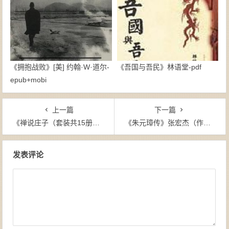
《拥抱战败》[美] 约翰·W·道尔-
《吾国与吾民》林语堂-pdf
epub+mobi
上一篇
下一篇
《禅说庄子（套装共15册）》冯学成（作者）-epub+mobi+azw3
《朱元璋传》张宏杰（作者）-epub+mobi+azw3
文章导航
发表评论