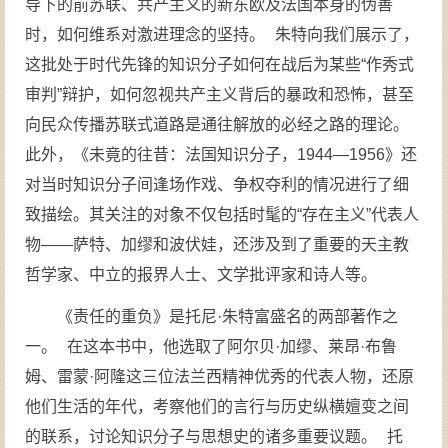
导下的前苏联、共产主义的新东欧及法国本身的伪善
时，如何维系对激进理念的坚持。 朱特向我们展示了，
这批处于时代先锋的知识分子如何在战后为某些“作秀式
审判”辩护，如何忽视共产主义背后的暴政和恐怖，甚至
向民众传播苏联式道路是通往解放的必经之路的理论。
此外，《未竟的往昔：法国知识分子，1944—1956》还
对当时知识分子间逢场作戏、争权夺利的情况进行了细
致描绘。其关注的对象不仅包括时髦的“存在主义”代表人
物——萨特、加缪和波伏娃，还涉及到了重要的天主教
哲学家、中立的报界人士、文学批评家和诗人等。
《责任的重负》是托尼·朱特富盛名的两部著作之
一。 在这本书中，他选取了阿尔贝·加缪、莱昂·布鲁
姆、雷蒙·阿隆这三位法兰西精神优秀的代表人物，还原
他们生活的年代，考察他们的言行与历史纵横嬗变之间
的联系，讨论知识分子与思想史的诸多重要议题。 托