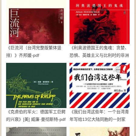
《巨流河（台湾完整版繁体竖
《利奥波德国王的鬼魂：贪婪、
排）》齐邦媛-pdf
恐惧、英雄主义与比利时的非洲
殖民地》亚当·霍赫希尔德-pdf
《克虏伯的军火：德国军工巨鳄
《我们台湾这些年：一个台湾青
的兴衰》[美] 威廉·曼彻斯特-pdf
年写给13亿大陆同胞的一封家
书》廖信忠-epub+mobi