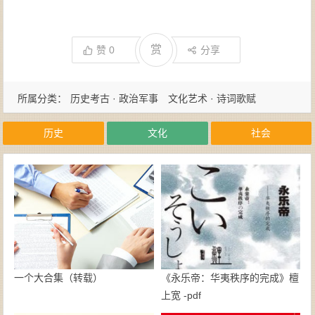
赏
赞
0
分享
所属分类：
历史考古 · 政治军事
文化艺术 · 诗词歌赋
历史
文化
社会
一个大合集（转载）
《永乐帝：华夷秩序的完成》檀
上宽 -pdf