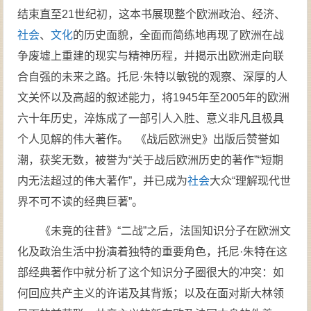
结束直至21世纪初，这本书展现整个欧洲政治、经济、
社会
、
文化
的历史面貌，全面而简练地再现了欧洲在战
争废墟上重建的现实与精神历程，并揭示出欧洲走向联
合自强的未来之路。托尼·朱特以敏锐的观察、深厚的人
文关怀以及高超的叙述能力，将1945年至2005年的欧洲
六十年历史，淬炼成了一部引人入胜、意义非凡且极具
个人见解的伟大著作。 《战后欧洲史》出版后赞誉如
潮，获奖无数，被誉为“关于战后欧洲历史的著作”“短期
内无法超过的伟大著作”，并已成为
社会
大众“理解现代世
界不可不读的经典巨著”。
《未竟的往昔》“二战”之后，法国知识分子在欧洲文
化及政治生活中扮演着独特的重要角色，托尼·朱特在这
部经典著作中就分析了这个知识分子圈很大的冲突：如
何回应共产主义的许诺及其背叛；以及在面对斯大林领