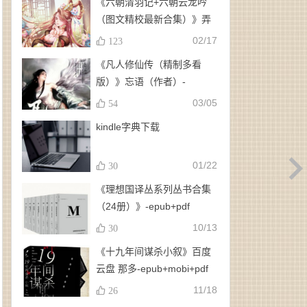
《六朝清羽记+六朝云龙吟
（图文精校最新合集）》弄
玉、龙璇（作者）-
02/17
123
epub+mobi+azw3
《凡人修仙传（精制多看
版）》忘语（作者）-
epub+mobi
03/05
54
kindle字典下载
01/22
30
《理想国译丛系列丛书合集
（24册）》-epub+pdf
10/13
30
《十九年间谋杀小叙》百度
云盘 那多-epub+mobi+pdf
11/18
26