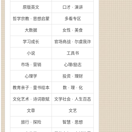
原版英文
口才 · 演讲
哲学宗教 · 思想启蒙
多看专区
大数据
女性 · 美食
学习成长
官场商战 · 尔虞我诈
小说
工具书
市场 · 营销
心理/励志
心理学
投资 · 理财
教育亲子 · 童书绘本
数 · 理 · 化
文化艺术 · 诗词歌赋
文学社会 · 人生百态
文章
文艺
旅行 · 探险
智慧 · 思想