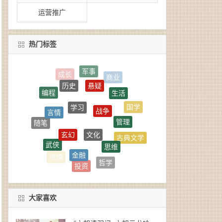
运营推广
热门标签
悬疑
历史
生活
学习
战争
言情
管理
国学
文化
玄幻
随笔
思维
古典文学
武侠
金融
经典
哲学
惊悚
人物
投资
旅行
科普
大家喜欢