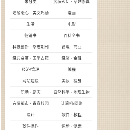
未分类
武侠玄幻 · 穿越修真
治愈暖心 · 美文鸡汤
漫画
生活
电影
畅销书
百科全书
科技创新 · 杂志期刊
管理 · 商业
经典名著 · 国学古籍
经济 · 金融
经济/管理
编程
网站建设
美妆 · 瘦身
职场 · 励志
自然科学 · 地理生物
言情都市 · 青春校园
计算机/网络
设计
软件 · 教程
软件操作
运动 · 健康