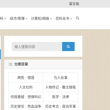
留言板
科
经济/管理
计算机/网络
百科全书
分类目录
两性 · 情感
为人处事
人文社科
人物传记 · 散文随笔
侦探悬疑 · 惊悚科幻
医学 · 法律
历史架空 · 热血战争
历史考古 · 政治军事