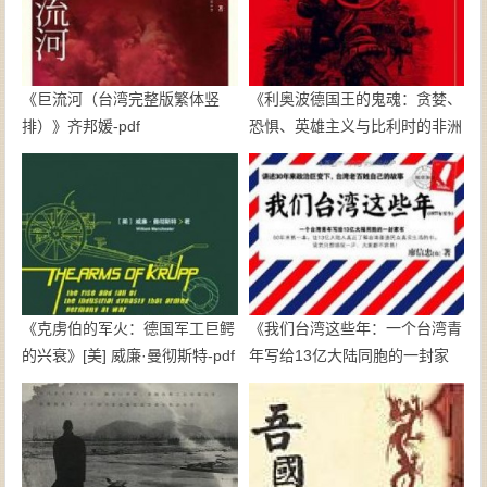
《巨流河（台湾完整版繁体竖
《利奥波德国王的鬼魂：贪婪、
排）》齐邦媛-pdf
恐惧、英雄主义与比利时的非洲
殖民地》亚当·霍赫希尔德-pdf
《克虏伯的军火：德国军工巨鳄
《我们台湾这些年：一个台湾青
的兴衰》[美] 威廉·曼彻斯特-pdf
年写给13亿大陆同胞的一封家
书》廖信忠-epub+mobi