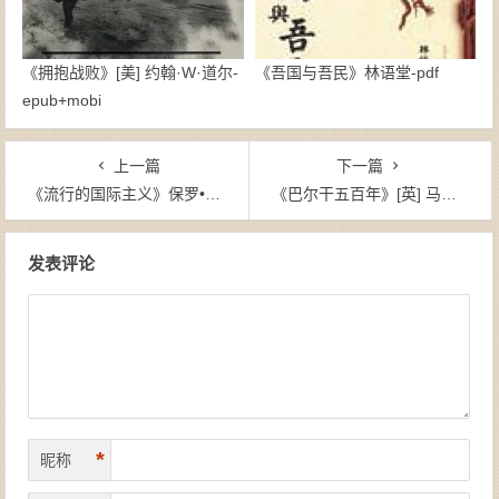
《拥抱战败》[美] 约翰·W·道尔-
《吾国与吾民》林语堂-pdf
epub+mobi
上一篇
下一篇
《流行的国际主义》保罗•克鲁格曼（作者）-epub+mobi+azw3
《巴尔干五百年》[英] 马克·梅佐尔（作者）-epub+mobi+azw3
文章导航
发表评论
*
昵称