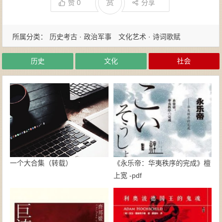
赏
赞
0
分享
所属分类：
历史考古 · 政治军事
文化艺术 · 诗词歌赋
历史
文化
社会
一个大合集（转载）
《永乐帝：华夷秩序的完成》檀
上宽 -pdf