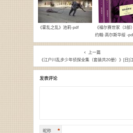
《霍乱之乱》池莉-pdf
《福尔赛世家（3部）》
约翰·高尔斯华绥 -pd
上一篇
《江户川乱步少年侦探全集（套装共20册）》[日]江户川乱步（作者）-epub+mobi+a
发表评论
*
昵称