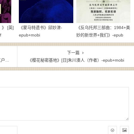
 [英]
《蒙马特遗书》邱妙津-
《反乌托邦三部曲：1984+美
f
epub+mobi
妙的新世界+我们》-epub
下一篇
zw3
《樱花秘密基地》[日]朱川湊人（作者）-epub+mobi