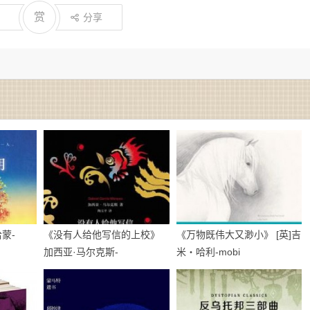
赏
分享
蒙-
《没有人给他写信的上校》
《万物既伟大又渺小》 [英]吉
加西亚·马尔克斯-
米・哈利-mobi
epub+mobi+azw3