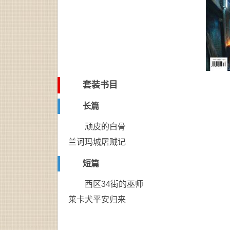
套装书目
长篇
顽皮的白骨
兰诃玛城屠贼记
短篇
西区34街的巫师
莱卡犬平安归来