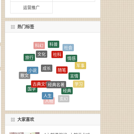
运营推广
热门标签
科普
社科
文化
情感
旅行
成长
随笔
小说
军事
言情
散文
经典名著
古典文学
学习
国学
经典
人生
生活
推理
玄幻
人物
大家喜欢