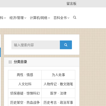
留言板
科
经济/管理
计算机/网络
百科全书
分类目录
两性 · 情感
为人处事
人文社科
人物传记 · 散文随笔
侦探悬疑 · 惊悚科幻
医学 · 法律
历史架空 · 热血战争
历史考古 · 政治军事