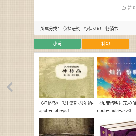
赞
0
所属分类：
侦探悬疑 · 惊悚科幻
畅销书
小说
科幻
《神秘岛》 [法] 儒勒·凡尔纳-
《灿若黎明》艾米•哈
epub+mobi+pdf
epub+mobi+azw3