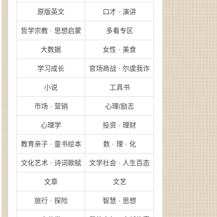
原版英文
口才 · 演讲
哲学宗教 · 思想启蒙
多看专区
大数据
女性 · 美食
学习成长
官场商战 · 尔虞我诈
小说
工具书
市场 · 营销
心理/励志
心理学
投资 · 理财
教育亲子 · 童书绘本
数 · 理 · 化
文化艺术 · 诗词歌赋
文学社会 · 人生百态
文章
文艺
旅行 · 探险
智慧 · 思想