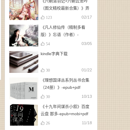
《六朝清羽记+六朝云龙吟
（图文精校最新合集）》弄
玉、龙璇（作者）-
02/17
123
epub+mobi+azw3
《凡人修仙传（精制多看
版）》忘语（作者）-
epub+mobi
03/05
54
kindle字典下载
01/22
30
《理想国译丛系列丛书合集
（24册）》-epub+pdf
10/13
30
《十九年间谋杀小叙》百度
云盘 那多-epub+mobi+pdf
11/18
26