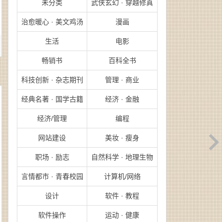
未分类
武侠玄幻 · 穿越修真
治愈暖心 · 美文鸡汤
漫画
生活
电影
畅销书
百科全书
科技创新 · 杂志期刊
管理 · 商业
经典名著 · 国学古籍
经济 · 金融
经济/管理
编程
网站建设
美妆 · 瘦身
职场 · 励志
自然科学 · 地理生物
言情都市 · 青春校园
计算机/网络
设计
软件 · 教程
软件操作
运动 · 健康